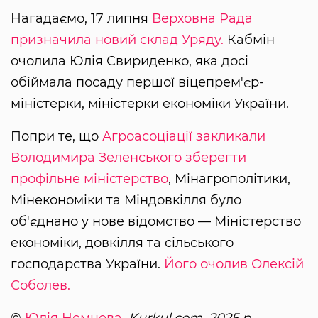
Нагадаємо, 17 липня
Верховна Рада
призначила новий склад Уряду.
Кабмін
очолила Юлія Свириденко, яка досі
обіймала посаду першої віцепрем'єр-
міністерки, міністерки економіки України.
Попри те, що
Агроасоціації закликали
Володимира Зеленського зберегти
профільне міністерство
, Мінагрополітики,
Мінекономіки та Міндовкілля було
об'єднано у нове відомство — Міністерство
економіки, довкілля та сільського
господарства України.
Його очолив Олексій
Соболев.
©
Юлія Немцева
, Kurkul.com, 2025 р.