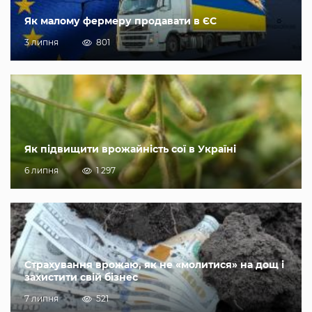
Як малому фермеру продавати в ЄС
3 липня
801
Як підвищити врожайність сої в Україні
6 липня
1 297
Страхування врожаю, як не «молитися» на дощ і
захистити свій бізнес
7 липня
521