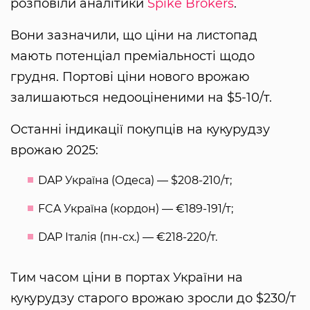
розповіли аналітики
Spike Brokers
.
Вони зазначили, що ціни на листопад
мають потенціал преміальності щодо
грудня. Портові ціни нового врожаю
залишаються недооціненими на $5-10/т.
Останні індикації покупців на кукурудзу
врожаю 2025:
DAP Україна (Одеса) — $208-210/т;
FCA Україна (кордон) — €189-191/т;
DAP Італія (пн-сх.) — €218-220/т.
Тим часом ціни в портах України на
кукурудзу старого врожаю зросли до $230/т