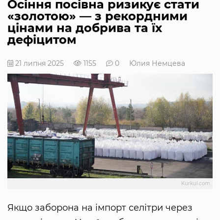
Осіння посівна ризикує стати
«золотою» — з рекордними
цінами на добрива та їх
дефіцитом
21 липня 2025
1155
0
Юлия Немцева
Kurkul.com
Якщо заборона на імпорт селітри через