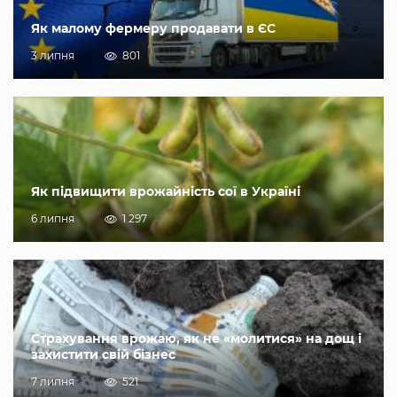
Як малому фермеру продавати в ЄС
3 липня
801
Як підвищити врожайність сої в Україні
6 липня
1 297
Страхування врожаю, як не «молитися» на дощ і
захистити свій бізнес
7 липня
521