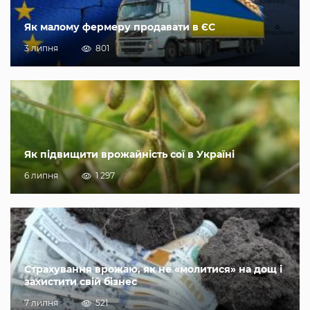
Як малому фермеру продавати в ЄС
3 липня
801
Як підвищити врожайність сої в Україні
6 липня
1 297
Страхування врожаю, як не «молитися» на дощ і
захистити свій бізнес
7 липня
521