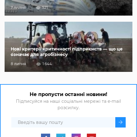
7 липня
521
Нові критерії критичності підприємств — що це
означає для агробізнесу
8 липня
1 644
Не пропусти останні новини!
Підписуйся на наші соціальні мережі та e-mail
розсилку.