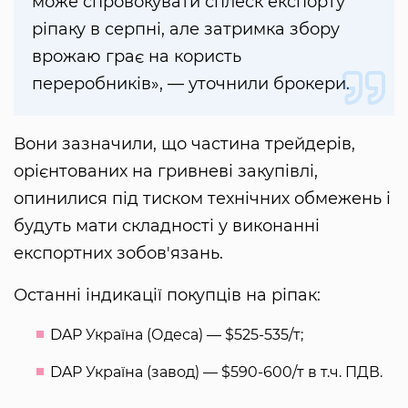
може спровокувати сплеск експорту
ріпаку в серпні, але затримка збору
врожаю грає на користь
переробників», — уточнили брокери.
Вони зазначили, що частина трейдерів,
орієнтованих на гривневі закупівлі,
опинилися під тиском технічних обмежень і
будуть мати складності у виконанні
експортних зобов'язань.
Останні індикації покупців на ріпак:
DAP Україна (Одеса) — $525-535/т;
DAP Україна (завод) — $590-600/т в т.ч. ПДВ.