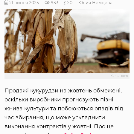
21 липня 2025
933
0
Юлия Немцева
Kurkul.com
Продажі кукурудзи на жовтень обмежені,
оскільки виробники прогнозують пізні
жнива культури та побоюються опадів під
час збирання, що може ускладнити
виконання контрактів у жовтні. Про це