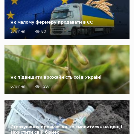
Як малому фермеру продавати в ЄС
3 липня
801
Як підвищити врожайність сої в Україні
6 липня
1 297
Страхування врожаю, як не «молитися» на дощ і
захистити свій бізнес