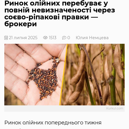
Ринок олійних перебуває у
повній невизначеності через
соєво-ріпакові правки —
брокери
21 липня 2025
1513
0
Юлия Немцева
Kurkul.com
Ринок олійних попереднього тижня