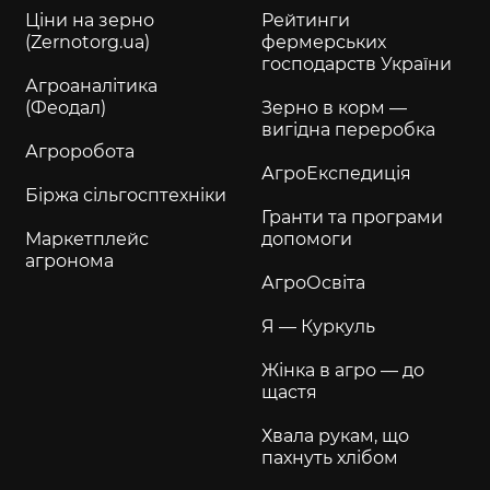
Ціни на зерно
Рейтинги
(Zernotorg.ua)
фермерських
господарств України
Агроаналітика
(Феодал)
Зерно в корм —
вигідна переробка
Агроробота
АгроЕкспедиція
Біржа сільгосптехніки
Гранти та програми
Маркетплейс
допомоги
агронома
АгроОсвіта
Я — Куркуль
Жінка в агро — до
щастя
Хвала рукам, що
пахнуть хлібом