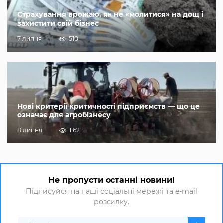
Страхування врожаю, як не «молитися» на дощ і
захистити свій бізнес
7 липня
510
Нові критерії критичності підприємств — що це
означає для агробізнесу
8 липня
1 621
Не пропусти останні новини!
Підписуйся на наші соціальні мережі та e-mail
розсилку.