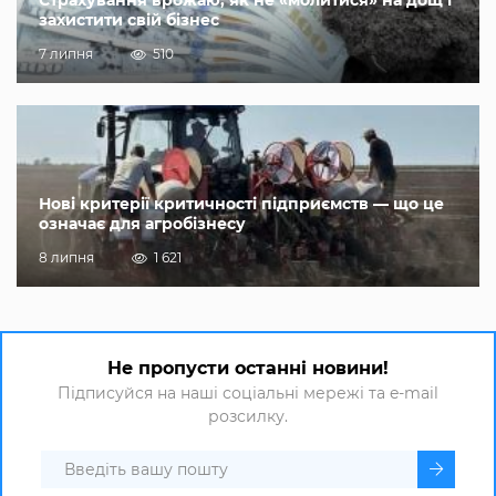
Страхування врожаю, як не «молитися» на дощ і
захистити свій бізнес
7 липня
510
Нові критерії критичності підприємств — що це
означає для агробізнесу
8 липня
1 621
Не пропусти останні новини!
Підписуйся на наші соціальні мережі та e-mail
розсилку.