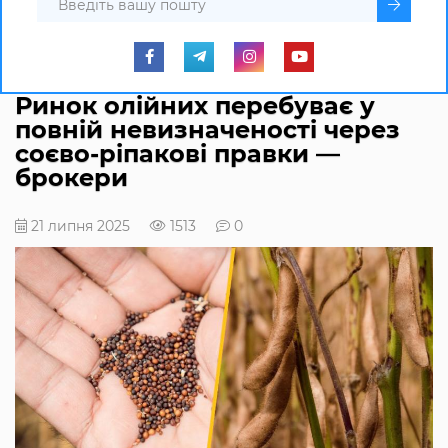
Ринок олійних перебуває у
повній невизначеності через
соєво-ріпакові правки —
брокери
21 липня 2025
1513
0