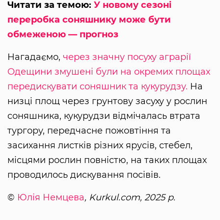
Читати за темою:
У новому сезоні
переробка соняшнику може бути
обмеженою — прогноз
Нагадаємо,
через значну посуху аграрії
Одещини змушені були на окремих площах
передискувати соняшник та кукурудзу.
На
низці площ через грунтову засуху у рослин
соняшника, кукурудзи відмічалась втрата
тургору, передчасне пожовтіння та
засихання листків різних ярусів, стебел,
місцями рослин повністю, на таких площах
проводилось дискування посівів.
©
Юлія Немцева
, Kurkul.com, 2025 р.