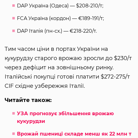
DAP Україна (Одеса) — $208-210/т;
FCA Україна (кордон) — €189-191/т;
DAP Італія (пн-сх.) — €218-220/т.
Тим часом ціни в портах України на
кукурудзу старого врожаю зросли до $230/т
через дефіцит на зовнішньому ринку.
Італійські покупці готові платити $272-275/т
CIF східне узбережжя Італії.
Читайте також:
УЗА прогнозує збільшення врожаю
кукурудзи
Врожай пшениці складе менш як 22 млн т