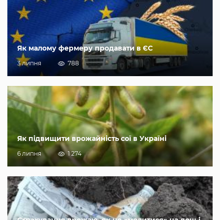
Як малому фермеру продавати в ЄС
3 липня
788
Як підвищити врожайність сої в Україні
6 липня
1 274