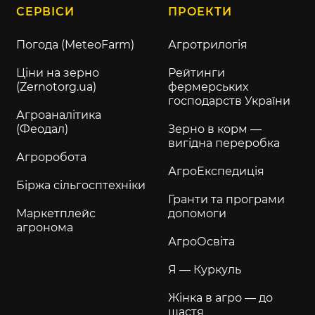
СЕРВІСИ
ПРОЕКТИ
Погода (MeteoFarm)
Агротрилогія
Ціни на зерно
Рейтинги
(Zernotorg.ua)
фермерських
господарств України
Агроаналітика
(Феодал)
Зерно в корм —
вигідна переробка
Агроробота
АгроЕкспедиція
Біржа сільгосптехніки
Гранти та програми
Маркетплейс
допомоги
агронома
АгроОсвіта
Я — Куркуль
Жінка в агро — до
щастя