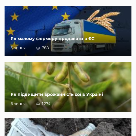
Як малому фермеру продавати в ЄС
3 липня
788
Як підвищити врожайність сої в Україні
6 липня
1 274