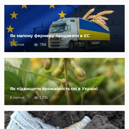
Як малому фермеру продавати в ЄС
3 липня
788
Як підвищити врожайність сої в Україні
6 липня
1 274