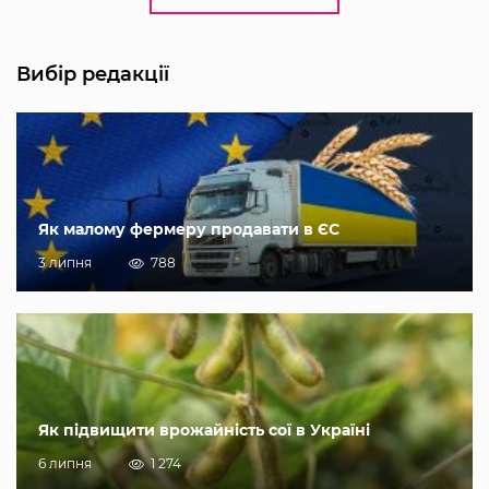
Вибір редакції
Як малому фермеру продавати в ЄС
3 липня
788
Як підвищити врожайність сої в Україні
6 липня
1 274