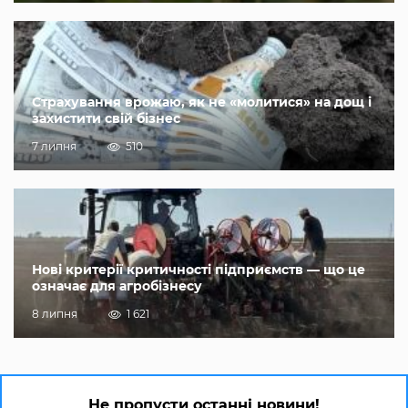
Страхування врожаю, як не «молитися» на дощ і
захистити свій бізнес
7 липня
510
Нові критерії критичності підприємств — що це
означає для агробізнесу
8 липня
1 621
Не пропусти останні новини!