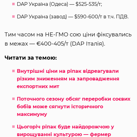
DAP Україна (Одеса) — $525-535/т;
DAP Україна (завод) — $590-600/т в т.ч. ПДВ.
Тим часом на НЕ-ГМО сою ціни фіксувались
в межах — €400-405/т (DAP Італія).
Читати за темою:
Внутрішні ціни на ріпак відреагували
різким зниженням на запровадження
експортних мит
Поточного сезону обсяг переробки соєвих
бобів може сягнути історичного
максимуму
Цьогоріч ріпак буде найдорожчою у
вирощуванні культурою — фермер