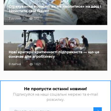
Страхування врожаю, як не «молитися» на дощ і
захистити свій бізнес
7 липня
510
Нові критерії критичності підприємств — що це
означає для агробізнесу
8 липня
1 621
Не пропусти останні новини!
Підписуйся на наші соціальні мережі та e-mail
розсилку.