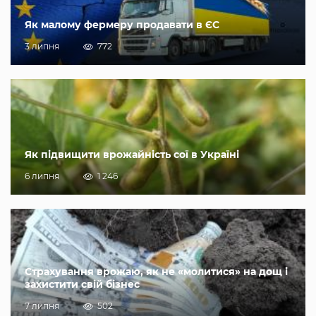
Як малому фермеру продавати в ЄС
3 липня
772
Як підвищити врожайність сої в Україні
6 липня
1 246
Страхування врожаю, як не «молитися» на дощ і
захистити свій бізнес
7 липня
502