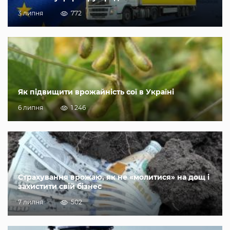
3 липня
772
Як підвищити врожайність сої в Україні
6 липня
1 246
Страхування врожаю, як не «молитися» на дощ і
захистити свій бізнес
7 липня
502