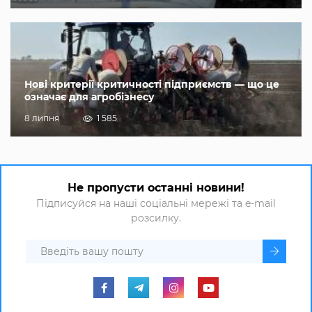
Нові критерії критичності підприємств — що це
означає для агробізнесу
8 липня
1 585
Не пропусти останні новини!
Підписуйся на наші соціальні мережі та e-mail
розсилку.