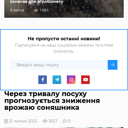
означає для агробізнесу
8 липня
1 585
Не пропусти останні новини!
Підписуйся на наші соціальні мережі та e-mail
розсилку.
Через тривалу посуху
прогнозується зниження
врожаю соняшника
21 липня 2025
1927
0