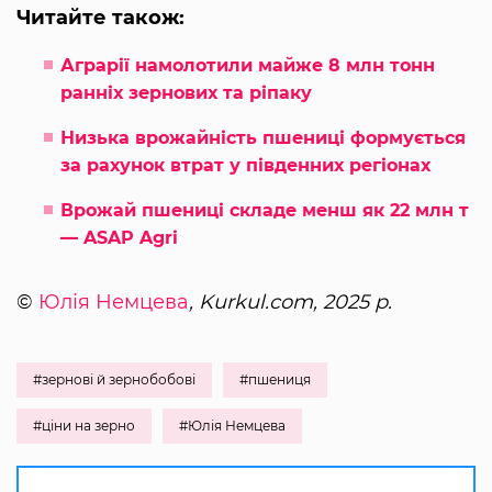
Читайте також:
Аграрії намолотили майже 8 млн тонн
ранніх зернових та ріпаку
Низька врожайність пшениці формується
за рахунок втрат у південних регіонах
Врожай пшениці складе менш як 22 млн т
— ASAP Agri
©
Юлія Немцева
, Kurkul.com, 2025 р.
#зернові й зернобобові
#пшениця
#ціни на зерно
#Юлія Немцева