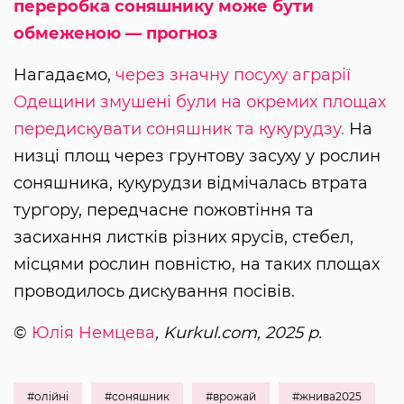
переробка соняшнику може бути
обмеженою — прогноз
Нагадаємо,
через значну посуху аграрії
Одещини змушені були на окремих площах
передискувати соняшник та кукурудзу.
На
низці площ через грунтову засуху у рослин
соняшника, кукурудзи відмічалась втрата
тургору, передчасне пожовтіння та
засихання листків різних ярусів, стебел,
місцями рослин повністю, на таких площах
проводилось дискування посівів.
©
Юлія Немцева
, Kurkul.com, 2025 р.
#олійні
#соняшник
#врожай
#жнива2025