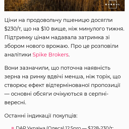
Ціни на продовольчу пшеницю досягли
$230/т, що на $10 вище, ніж минулого тижня.
Підтримку цінам надавала затримка зі
збором нового врожаю. Про це розповіли
аналітики
Spike Brokers
.
Вони зазначили, що поточна наявність
зерна на ринку вдвічі менша, ніж торік, що
створює ефект відтермінованої пропозиції
— основні обсяги очікуються в серпні-
вересні.
Останні індикації покупців:
DAP Україна (Одеса) 12.5pro — $228-230/т;