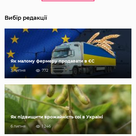
Вибір редакції
Як малому фермеру продавати в ЄС
3 липня
772
Як підвищити врожайність сої в Україні
6 липня
1 246