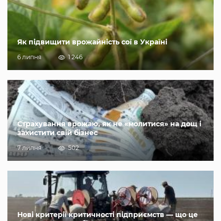
Як підвищити врожайність сої в Україні
6 липня
1 246
Страхування врожаю, як не «молитися» на дощ і
захистити свій бізнес
7 липня
502
Нові критерії критичності підприємств — що це