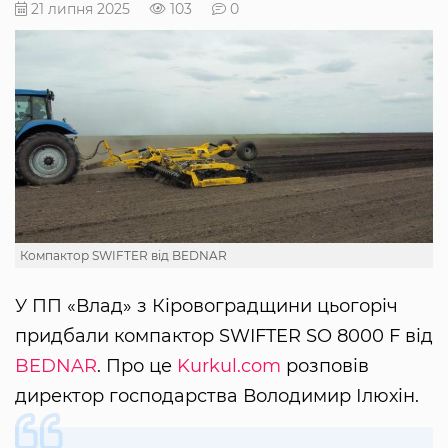
21 липня 2025
103
0
Компактор SWIFTER від BEDNAR
У ПП «Влад» з Кіровоградщини цьогоріч
придбали компактор SWIFTER SO 8000 F від
BEDNAR
. Про це
Kurkul.com
розповів
директор господарства Володимир Ілюхін.