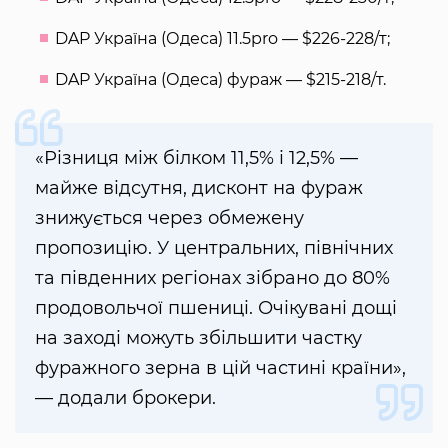
DAP Україна (Одеса) 11.5pro — $226-228/т;
DAP Україна (Одеса) фураж — $215-218/т.
«Різниця між білком 11,5% і 12,5% —
майже відсутня, дисконт на фураж
знижується через обмежену
пропозицію. У центральних, північних
та південних регіонах зібрано до 80%
продовольчої пшениці. Очікувані дощі
на заході можуть збільшити частку
фуражного зерна в цій частині країни»,
— додали брокери.