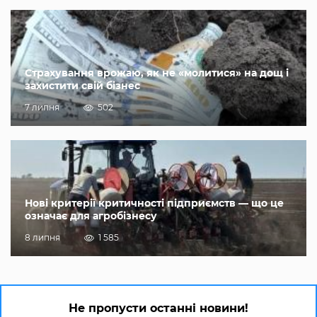
Страхування врожаю, як не «молитися» на дощ і
захистити свій бізнес
7 липня
502
Нові критерії критичності підприємств — що це
означає для агробізнесу
8 липня
1 585
Не пропусти останні новини!