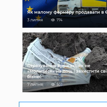
Як малому фермеру продавати в 
3 липня
774
Страхування врожаю, як не
«молитися» на дощ і захистити св
бізнес
7 липня
503