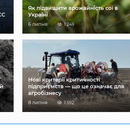
Як підвищити врожайність сої в
ЄС
Україні
6 липня
1 249
Нові критерії критичності
ій
підприємств — що це означає для
агробізнесу
8 липня
1 592