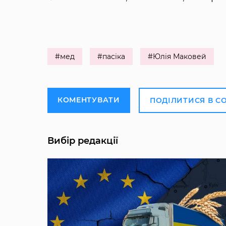
#мед
#пасіка
#Юлія Маковей
КОМЕНТУВАТИ
ПОДІЛИТИСЯ В С
Вибір редакції