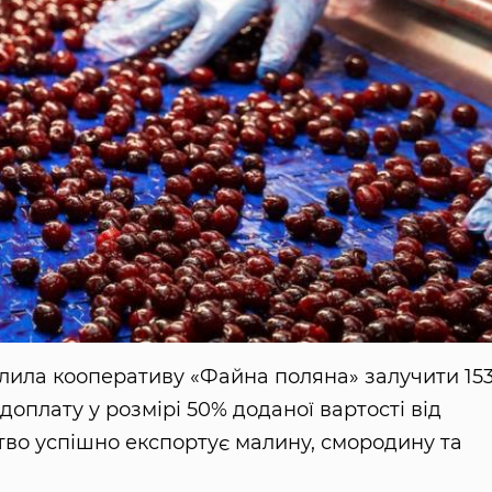
олила кооперативу «Файна поляна» залучити 15
доплату у розмірі 50% доданої вартості від
ство успішно експортує малину, смородину та