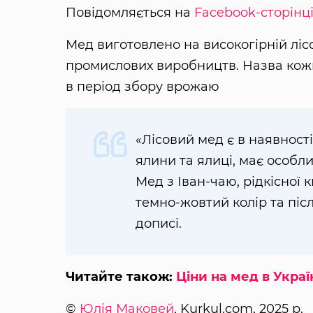
Повідомляється на
Facebook-сторінц
Мед виготовлено на високогірній лісо
промислових виробництв. Назва кожно
в період збору врожаю
«Лісовий мед є в наявності
ялини та ялиці, має особл
Мед з Іван-чаю, рідкісної к
темно-жовтий колір та піс
дописі.
Читайте також:
Ціни на мед в Украї
©
Юлія Маковей
, Kurkul.com, 2025 р.