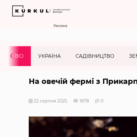
Реклама
‹
ВСІ
УКРАЇНА
САДІВНИЦТВО
ЗЕ
На овечій фермі з Прикарп
22 серпня 2025
1878
0