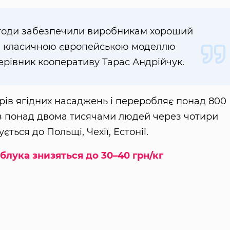
 ягоди забезпечили виробникам хороший
а класичною європейською моделлю
керівник кооперативу Тарас Андрійчук.
рів ягідних насаджень і переробляє понад 800
є з понад двома тисячами людей через чотири
ться до Польщі, Чехії, Естонії.
яблука знизяться до 30–40 грн/кг