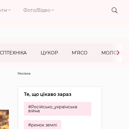
кти
Фото/Відео
›
СПТЕХНІКА
ЦУКОР
М’ЯСО
МОЛОКО
Реклама
Те, що цікаво зараз
#Російсько_українська
війна
#ринок землі