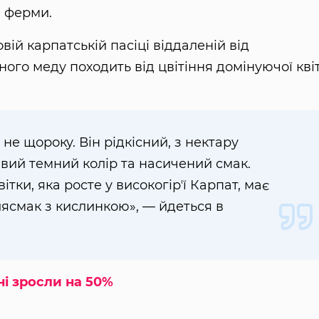
і
ферми.
вій карпатській пасіці віддаленій від
го меду походить від цвітіння домінуючої кві
 не щороку. Він рідкісний, з нектару
ивий темний колір та насичений смак.
вітки, яка росте у високогірʼї Карпат, має
лясмак з кислинкою», — йдеться в
ні зросли на 50%