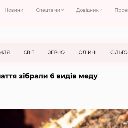
Новини
Спецтеми
Довідник
Прое
МЛЯ
СВІТ
ЗЕРНО
ОЛІЙНІ
СІЛЬГО
аття зібрали 6 видів меду