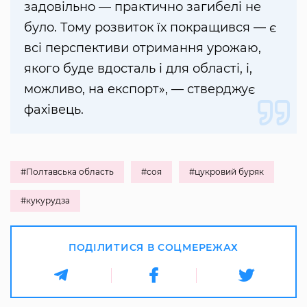
задовільно — практично загибелі не
було. Тому розвиток їх покращився — є
всі перспективи отримання урожаю,
якого буде вдосталь і для області, і,
можливо, на експорт», — стверджує
фахівець.
#Полтавська область
#соя
#цукровий буряк
#кукурудза
ПОДІЛИТИСЯ В СОЦМЕРЕЖАХ