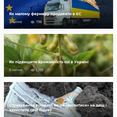
Як малому фермеру продавати в ЄС
3 липня
798
Як підвищити врожайність сої в Україні
6 липня
1 293
Страхування врожаю, як не «молитися» на дощ і
захистити свій бізнес