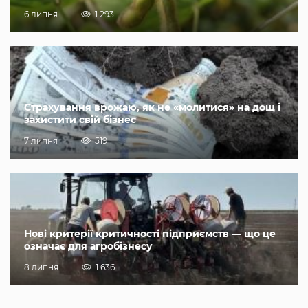
6 липня
1 293
Страхування врожаю, як не «молитися» на дощ і
захистити свій бізнес
7 липня
519
Нові критерії критичності підприємств — що це
означає для агробізнесу
8 липня
1 636