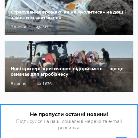
Страхування врожаю, як не «молитися» на дощ і
захистити свій бізнес
7 липня
519
Нові критерії критичності підприємств — що це
означає для агробізнесу
8 липня
1 636
Не пропусти останні новини!
Підписуйся на наші соціальні мережі та e-mail
розсилку.