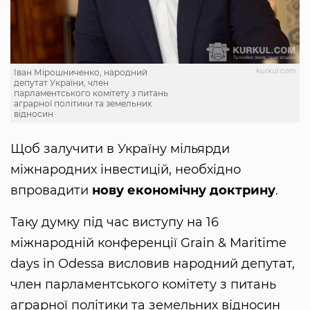
kurkul.com
Іван Мірошниченко, народний
депутат України, член
парламентського комітету з питань
аграрної політики та земельних
відносин
Щоб залучити в Україну мільярди
міжнародних інвестицій, необхідно
впровадити
нову економічну доктрину
.
Таку думку під час виступу на 16
міжнародній конференції Grain & Maritime
days in Odessa висловив народний депутат,
член парламентського комітету з питань
аграрної політики та земельних відносин