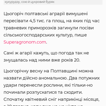
кукурудзу, сою й цукровий буряк
Цьогоріч полтавські аграрії вимушені
пересівати 4,5 тис. га площ, на яких під час
травневих приморозків загинули посіви
сільськогосподарських культур, пише
Superagronom.com
.
Cамі ж агарії кажуть, що погода так не
знущалась над ними вже років 20.
Цьогорічну весну на Полтавщині можна
назвати дійсно аномальною. Два потужних
удари перенесли рослини, які тільки-но
починали розпускатися та сходити.
Спочатку квітневий сніг наприкінці місяця,