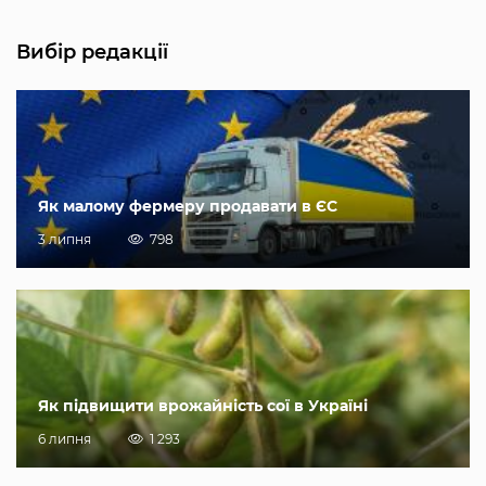
Вибір редакції
Як малому фермеру продавати в ЄС
3 липня
798
Як підвищити врожайність сої в Україні
6 липня
1 293