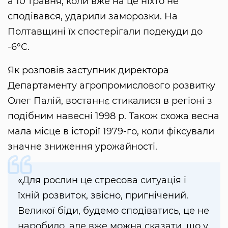
а 10 травня, коли вже на це ніхто не
сподівався, ударили заморозки. На
Полтавщині їх спостерігали подекуди до
-6°С.
Як розповів заступник директора
Департаменту агропромислового розвитку
Олег Палій, востаннє стикалися в регіоні з
подібним навесні 1998 р. Також схожа весна
мала місце в історії 1979-го, коли фіксували
значне зниження урожайності.
«Для рослин це стресова ситуація і
їхній розвиток, звісно, пригнічений.
Великої біди, будемо сподіватись, це не
наробило, але вже можна сказати, що у