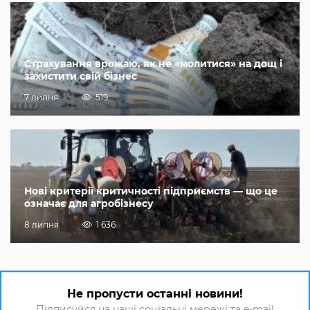
Страхування врожаю, як не «молитися» на дощ і
захистити свій бізнес
7 липня
519
Нові критерії критичності підприємств — що це
означає для агробізнесу
8 липня
1 636
Не пропусти останні новини!
Підписуйся на наші соціальні мережі та e-mail