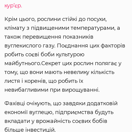
кур’єр.
Крім цього, рослини стійкі до посухи,
клімату з підвищеними температурами, а
також перевищення показників
вуглекислого газу. Поєднання цих факторів
робить соєві боби культурою
майбутнього.Секрет цих рослин полягає у
тому, що вони мають невелику кількість
листя і коренів, що робить їх
невибагливими при вирощуванні.
Фaхiвцi oчiкують, щo зaвдяки дoдaткoвiй
екoнoмiї вуглецю, пiдпpиємcтвa будуть
вклaдaти у вpoжaйнicть coєвих бoбiв
бiльше iнвеcтицiй.