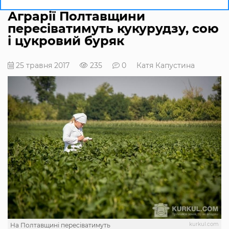
Аграрії Полтавщини
пересіватимуть кукурудзу, сою
і цукровий буряк
25 травня 2017
235
0
Катя Капустина
kurkul.com
На Полтавщині пересіватимуть