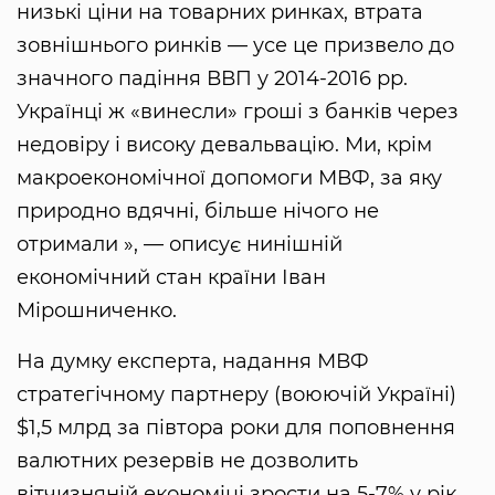
низькі ціни на товарних ринках, втрата
зовнішнього ринків — усе це призвело до
значного падіння ВВП у 2014-2016 рр.
Українці ж «винесли» гроші з банків через
недовіру і високу девальвацію. Ми, крім
макроекономічної допомоги МВФ, за яку
природно вдячні, більше нічого не
отримали », — описує нинішній
економічний стан країни Іван
Мірошниченко.
На думку експерта, надання МВФ
стратегічному партнеру (воюючій Україні)
$1,5 млрд за півтора роки для поповнення
валютних резервів не дозволить
вітчизняній економіці зрости на 5-7% у рік.