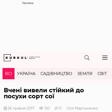
Реклама
ВСІ
УКРАЇНА
САДІВНИЦТВО
ЗЕМЛЯ
СВІТ
Вчені вивели стійкий до
посухи сорт сої
26 травня 2017
120
0
Оля Мартыненко