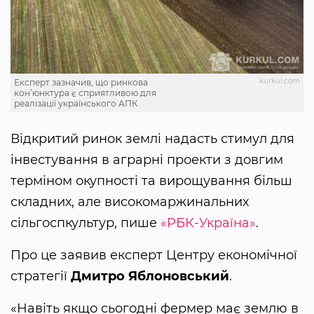
kurkul.com
Експерт зазначив, що ринкова
кон’юнктура є сприятливою для
реалізації українського АПК
Відкритий ринок землі надасть стимул для
інвестування в аграрні проекти з довгим
терміном окупності та вирощування більш
складних, але високомаржинальних
сільгоспкультур, пише
«РБК-Україна»
.
Про це заявив експерт Центру економічної
стратегії
Дмитро Яблоновський
.
«Навіть якщо сьогодні фермер має землю в