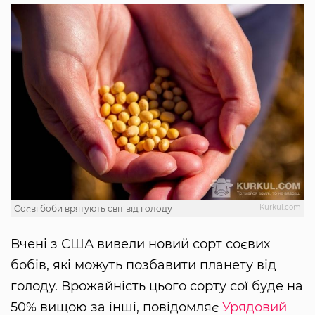
Kurkul.com
Соєві боби врятують світ від голоду
Вчені з США вивели новий сорт соєвих
бобів, які можуть позбавити планету від
голоду. Врожайність цього сорту сої буде на
50% вищою за інші, повідомляє
Урядовий