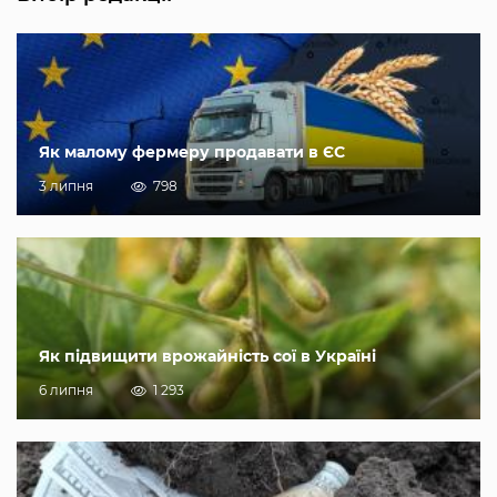
Як малому фермеру продавати в ЄС
3 липня
798
Як підвищити врожайність сої в Україні
6 липня
1 293