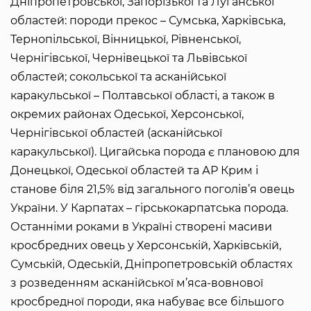
Дніпропетровської, Запорізької та Луганської
областей: породи прекос – Сумська, Харківська,
Тернопільської, Вінницької, Рівненської,
Чернігівської, Чернівецької та Львівської
областей; сокольської та асканійської
каракульської – Полтавської області, а також в
окремих районах Одеської, Херсонської,
Чернігівської областей (асканійської
каракульської). Цигайська порода є плановою для
Донецької, Одеської областей та АР Крим і
станове біля 21,5% від загального поголів’я овець
України. У Карпатах – гірськокарпатська порода.
Останніми роками в Україні створені масиви
кросбредних овець у Херсонській, Харківській,
Сумській, Одеській, Дніпропетровській областях
з розведенням асканійської м’яса-вовнової
кросбредної породи, яка набуває все більшого