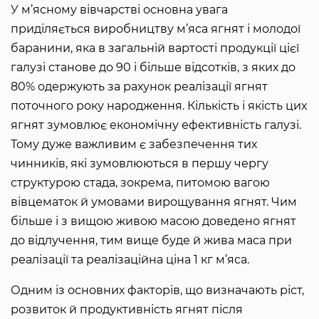
У м’ясному вівчарстві основна увага
приділяється виробництву м’яса ягнят і молодої
баранини, яка в загальній вартості продукції цієї
галузі станове до 90 і більше відсотків, з яких до
80% одержують за рахунок реалізації ягнят
поточного року народження. Кількість і якість цих
ягнят зумовлює економічну ефективність галузі.
Тому дуже важливим є забезпечення тих
чинників, які зумовлюються в першу чергу
структурою стада, зокрема, питомою вагою
вівцематок й умовами вирощування ягнят. Чим
більше і з вищою живою масою доведено ягнят
до відлучення, тим вище буде й жива маса при
реалізації та реалізаційна ціна 1 кг м’яса.
Одним із основних факторів, що визначають ріст,
розвиток й продуктивність ягнят після