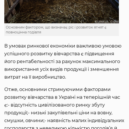
Основним фактором, що визначає ріс і розвиток ягнят є
повноцінна годівля
В умовах ринкової економіки важливою умовою
успішного розвитку вівчарства є підвищення
його рентабельності за рахунок максимального
використання усіх видів продукції і зменшення
витрат на її виробництво.
Отже, основними стримуючими факторами
розвитку вівчарства в Україні на теперішній час
є:- відсутність цивілізованого ринку збуту
продукції;- низькі закупівельні ціни на вовну,
смушки, овчини;- наявність малих індивідуальних
господарств з невеликою кількістю поголів’я й