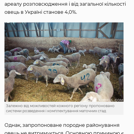
ареалу розповсюдження і від загальної кількості
овець в Україні станове 4,0%.
Залежно від можливостей кожного регіону пропоновано
системи розведення і комплектування маточних стад
Однак, запропоноване породне районування
овець не витримується. Основною причиною є