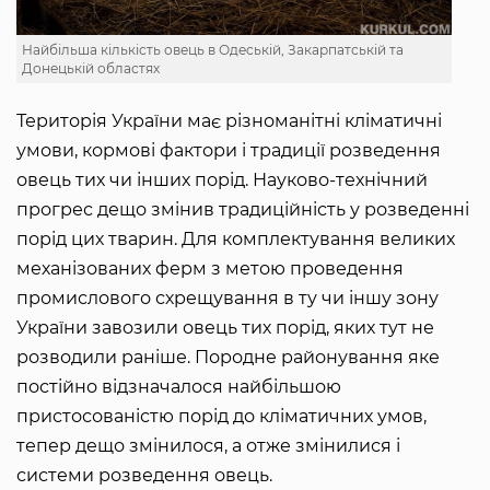
Найбільша кількість овець в Одеській, Закарпатській та
Донецькій областях
Територія України має різноманітні кліматичні
умови, кормові фактори і традиції розведення
овець тих чи інших порід. Науково-технічний
прогрес дещо змінив традиційність у розведенні
порід цих тварин. Для комплектування великих
механізованих ферм з метою проведення
промислового схрещування в ту чи іншу зону
України завозили овець тих порід, яких тут не
розводили раніше. Породне районування яке
постійно відзначалося найбільшою
пристосованістю порід до кліматичних умов,
тепер дещо змінилося, а отже змінилися і
системи розведення овець.