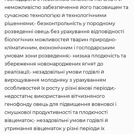
неможливістю забезпечення його пасовищем та
сучасною технологією й технологічними
рішеннями;- безконтрольність у породному
розведенні овець без урахування відповідності
біологічних можливостей тварин природно-
кліматичним, економічним і господарським
умовам зони розведення;- низька плодючість та
збереження новонароджених ягнят до
реалізації;- незадовільні умови годівлі й
вирощування молодняку з урахуванням
особливостей їх росту у різні вікові періоди;-
недостатнє використання вітчизняного
генофонду овець для підвищення вовнової і
смушкової продуктивності та плодючості
вівцематок;- незадовільні умови годівлі й
утримання вівцематок у різні періоди їх