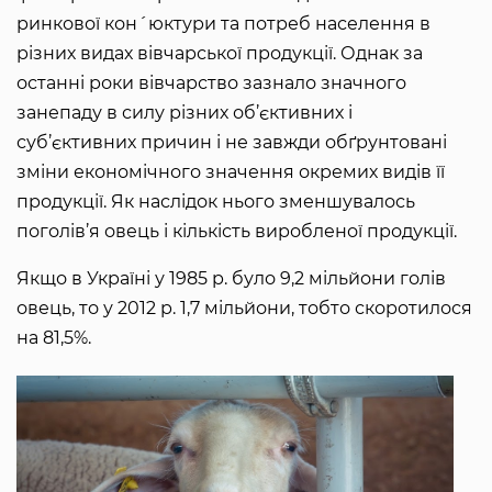
ринкової кон´юктури та потреб населення в
різних видах вівчарської продукції. Однак за
останні роки вівчарство зазнало значного
занепаду в силу різних об’єктивних і
суб’єктивних причин і не завжди обґрунтовані
зміни економічного значення окремих видів її
продукції. Як наслідок нього зменшувалось
поголів’я овець і кількість виробленої продукції.
Якщо в Україні у 1985 р. було 9,2 мільйони голів
овець, то у 2012 р. 1,7 мільйони, тобто скоротилося
на 81,5%.