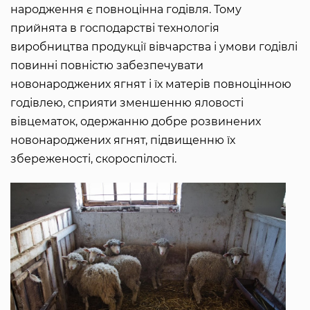
народження є повноцінна годівля. Тому
прийнята в господарстві технологія
виробництва продукції вівчарства і умови годівлі
повинні повністю забезпечувати
новонароджених ягнят і їх матерів повноцінною
годівлею, сприяти зменшенню яловості
вівцематок, одержанню добре розвинених
новонароджених ягнят, підвищенню їх
збереженості, скороспілості.