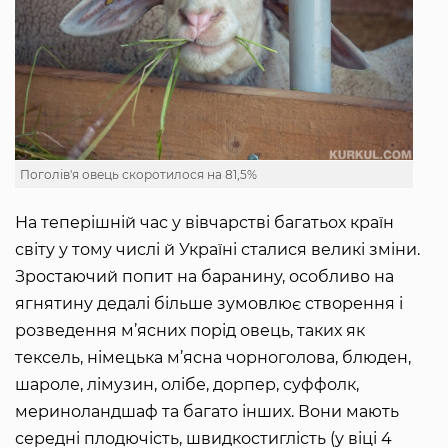
Поголів'я овець скоротилося на 81,5%
На теперішній час у вівчарстві багатьох країн
світу у тому числі й Україні сталися великі зміни.
Зростаючий попит на баранину, особливо на
ягнятину дедалі більше зумовлює створення і
розведення м’ясних порід овець, таких як
тексель, німецька м’ясна чорноголова, блюден,
шароле, лімузин, олібе, дорпер, суффолк,
мериноландшаф та багато інших. Вони мають
середні плодючість, швидкостиглість (у віці 4