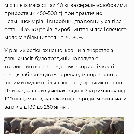
місяців їх маса сягає 40 кг за середньодобовими
приростами 450-500 г). при практично
незмінному рівні виробництва вовни у світі за
останні 35-40 років, виробництва м’яса і овечого
молока збільшилося на 70-80%.
У різних регіонах нашої країни вівчарство з
давніх часів було традиційно галуззю
тваринництва. Господарсько-корисні якості
овець забезпечують перевагу їх порівняно з
іншими видами сільськогосподарських тварин.
При задовільних умовах годівлі й утримання від
100 вівцематок, залежно від породи, можна мати
за рік від 130 до 280 ягнят.