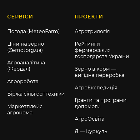
СЕРВІСИ
ПРОЕКТИ
Погода (MeteoFarm)
Агротрилогія
Ціни на зерно
Рейтинги
(Zernotorg.ua)
фермерських
господарств України
Агроаналітика
(Феодал)
Зерно в корм —
вигідна переробка
Агроробота
АгроЕкспедиція
Біржа сільгосптехніки
Гранти та програми
Маркетплейс
допомоги
агронома
АгроОсвіта
Я — Куркуль