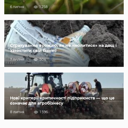
6 липня
1 258
Страхування врожаю, як не «молитися» на дощ і
захистити свій бізнес
7 липня
504
Нові критерії критичності підприємств — що це
означає для агробізнесу
8 липня
1 596