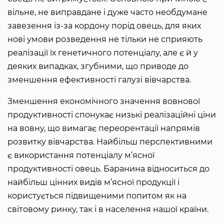
вільне, не виправдане і дуже часто необдумане
завезення із-за кордону порід овець, для яких
нові умови розведення не тільки не сприяють
реалізації їх генетичного потенціалу, але є й у
деяких випадках, згубними, що приводе до
зменшення ефективності галузі вівчарства.
Зменшення економічного значення вовнової
продуктивності спонукає низькі реалізаційні ціни
на вовну, що вимагає переорентації напрямів
розвитку вівчарства. Найбільш перспективними
є використання потенціалу м’ясної
продуктивності овець. Баранина відноситься до
найбільш цінних видів м’ясної продукції і
користується підвищеними попитом як на
світовому ринку, так і в населення нашої країни.