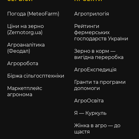
Погода (MeteoFarm)
Агротрилогія
Ціни на зерно
Рейтинги
(Zernotorg.ua)
фермерських
господарств України
Агроаналітика
(Феодал)
Зерно в корм —
вигідна переробка
Агроробота
АгроЕкспедиція
Біржа сільгосптехніки
Гранти та програми
Маркетплейс
допомоги
агронома
АгроОсвіта
Я — Куркуль
Жінка в агро — до
щастя