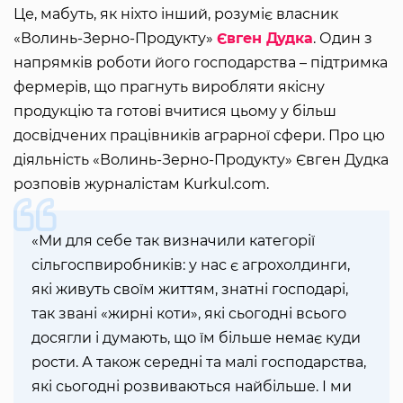
Це, мабуть, як ніхто інший, розуміє власник
«Волинь-Зерно-Продукту»
Євген Дудка
. Один з
напрямків роботи його господарства – підтримка
фермерів, що прагнуть виробляти якісну
продукцію та готові вчитися цьому у більш
досвідчених працівників аграрної сфери. Про цю
діяльність «Волинь-Зерно-Продукту» Євген Дудка
розповів журналістам Kurkul.com.
«Ми для себе так визначили категорії
сільгоспвиробників: у нас є агрохолдинги,
які живуть своїм життям, знатні господарі,
так звані «жирні коти», які сьогодні всього
досягли і думають, що їм більше немає куди
рости. А також середні та малі господарства,
які сьогодні розвиваються найбільше. І ми