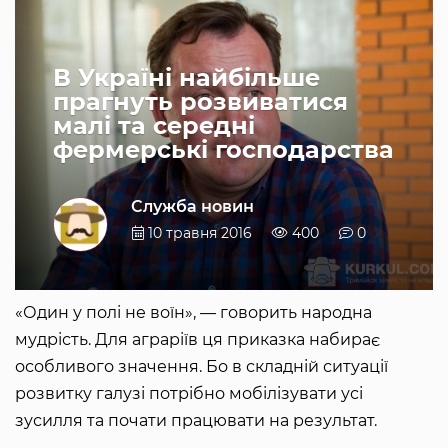
В Україні найбільше
прагнуть розвиватися
малі та середні
фермерські господарства
Служба новин
10 травня 2016
400
0
«Один у полі не воїн», — говорить народна
мудрість. Для аграріїв ця приказка набирає
особливого значення. Бо в складній ситуації
розвитку галузі потрібно мобілізувати усі
зусилля та почати працювати на результат.