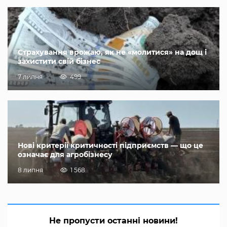
Страхування врожаю, як не «молитися» на дощ і
захистити свій бізнес
7 липня
499
Нові критерії критичності підприємств — що це
означає для агробізнесу
8 липня
1 568
Не пропусти останні новини!