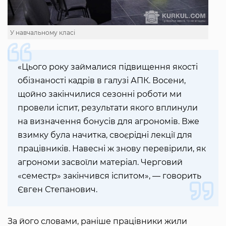
У навчальному класі
«Цього року займалися підвищення якості
обізнаності кадрів в галузі АПК. Восени,
щойно закінчилися сезонні роботи ми
провели іспит, результати якого вплинули
на визначення бонусів для агрономів. Вже
взимку була начитка, своєрідні лекції для
працівників. Навесні ж знову перевірили, як
агрономи засвоїли матеріал. Черговий
«семестр» закінчився іспитом», — говорить
Євген Степанович.
За його словами, раніше працівники жили