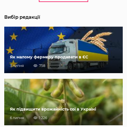
Вибір редакції
Як малому фермеру продавати в ЄС
3 липня
758
Як підвищити врожайність сої в Україні
6 липня
1 226