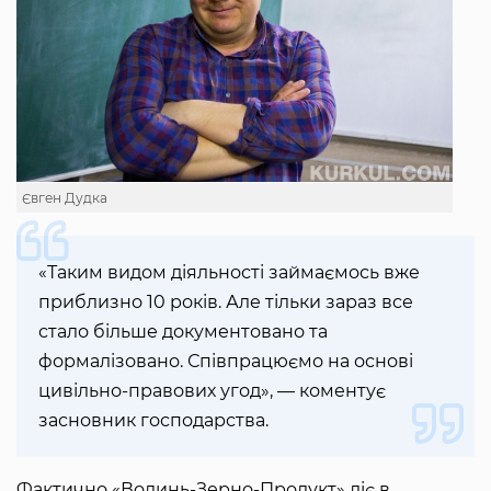
Євген Дудка
«Таким видом діяльності займаємось вже
приблизно 10 років. Але тільки зараз все
стало більше документовано та
формалізовано. Співпрацюємо на основі
цивільно-правових угод», — коментує
засновник господарства.
Фактично «Волинь-Зерно-Продукт» діє в