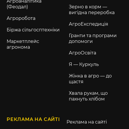
Агроаналітика
(Феодал)
Зерно в корм —
вигідна переробка
Агроробота
АгроЕкспедиція
Біржа сільгосптехніки
Гранти та програми
Маркетплейс
допомоги
агронома
АгроОсвіта
Я — Куркуль
Жінка в агро — до
щастя
Хвала рукам, що
пахнуть хлібом
РЕКЛАМА НА САЙТІ
Реклама на сайті