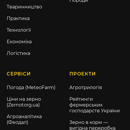
Породи
Тваринництво
Практика
Технології
Економіка
Логістика
СЕРВІСИ
ПРОЕКТИ
Погода (MeteoFarm)
Агротрилогія
Ціни на зерно
Рейтинги
(Zernotorg.ua)
фермерських
господарств України
Агроаналітика
(Феодал)
Зерно в корм —
вигідна переробка