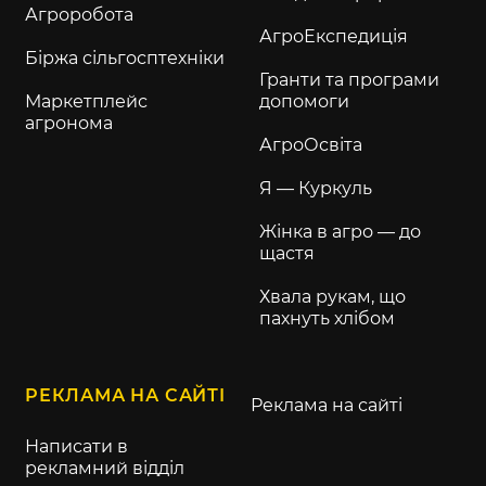
Агроробота
АгроЕкспедиція
Біржа сільгосптехніки
Гранти та програми
Маркетплейс
допомоги
агронома
АгроОсвіта
Я — Куркуль
Жінка в агро — до
щастя
Хвала рукам, що
пахнуть хлібом
РЕКЛАМА НА САЙТІ
Реклама на сайті
Написати в
рекламний відділ