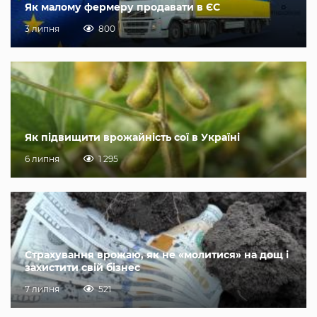
Як малому фермеру продавати в ЄС
3 липня
800
Як підвищити врожайність сої в Україні
6 липня
1 295
Страхування врожаю, як не «молитися» на дощ і
захистити свій бізнес
7 липня
521