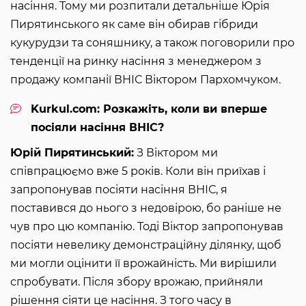
насіння. Тому ми розпитали детальніше Юрія
Пирятинського як саме він обирав гібриди
кукурудзи та соняшнику, а також поговорили про
тенденції на ринку насіння з менеджером з
продажу компанії ВНІС Віктором Пархомчуком.
Kurkul.com: Розкажіть, коли ви вперше
посіяли насіння ВНІС?
Юрій Пирятинський:
З Віктором ми
співпрацюємо вже 5 років. Коли він приїхав і
запропонував посіяти насіння ВНІС, я
поставився до нього з недовірою, бо раніше не
чув про цю компанію. Тоді Віктор запропонував
посіяти невелику демонстраційну ділянку, щоб
ми могли оцінити її врожайність. Ми вирішили
спробувати. Після збору врожаю, прийняли
рішення сіяти це насіння. З того часу в