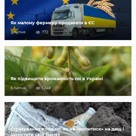
Як малому фермеру продавати в ЄС
3 липня
772
Як підвищити врожайність сої в Україні
6 липня
1 246
Страхування врожаю, як не «молитися» на дощ і
захистити свій бізнес