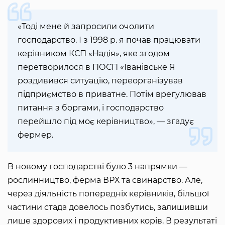
«Тоді мене й запросили очолити
господарство. І з 1998 р. я почав працювати
керівником КСП «Надія», яке згодом
перетворилося в ПОСП «Іванівське Я
роздивився ситуацію, переорганізував
підприємство в приватне. Потім врегулював
питання з боргами, і господарство
перейшло під моє керівництво», — згадує
фермер.
В новому господарстві було 3 напрямки —
рослинництво, ферма ВРХ та свинарство. Але,
через діяльність попередніх керівників, більшої
частини стада довелось позбутись, залишивши
лише здорових і продуктивних корів. В результаті