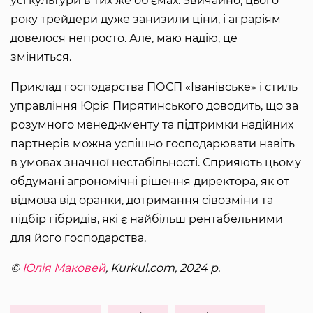
усі культури в тих же об’ємах. Звичайно, цього
року трейдери дуже занизили ціни, і аграріям
довелося непросто. Але, маю надію, це
зміниться.
Приклад господарства ПОСП «Іванівське» і стиль
управління Юрія Пирятинського доводить, що за
розумного менеджменту та підтримки надійних
партнерів можна успішно господарювати навіть
в умовах значної нестабільності. Сприяють цьому
обдумані агрономічні рішення директора, як от
відмова від оранки, дотримання сівозміни та
підбір гібридів, які є найбільш рентабельними
для його господарства.
©
Юлія Маковей
, Kurkul.com, 2024 р.