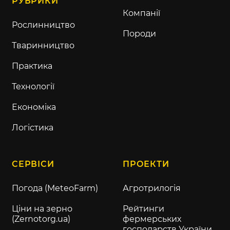
РУБРИКИ
Компанії
Рослинництво
Породи
Тваринництво
Практика
Технології
Економіка
Логістика
СЕРВІСИ
ПРОЕКТИ
Погода (MeteoFarm)
Агротрилогія
Ціни на зерно
Рейтинги
(Zernotorg.ua)
фермерських
господарств України