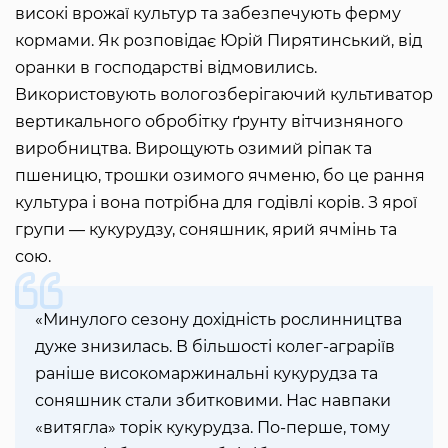
високі врожаї культур та забезпечують ферму
кормами. Як розповідає Юрій Пирятинський, від
оранки в господарстві відмовились.
Використовують вологозберігаючий культиватор
вертикального обробітку ґрунту вітчизняного
виробництва. Вирощують озимий ріпак та
пшеницю, трошки озимого ячменю, бо це рання
культура і вона потрібна для годівлі корів. З ярої
групи — кукурудзу, соняшник, ярий ячмінь та
сою.
«Минулого сезону дохідність рослинництва
дуже знизилась. В більшості колег-аграріїв
раніше високомаржинальні кукурудза та
соняшник стали збитковими. Нас навпаки
«витягла» торік кукурудза. По-перше, тому