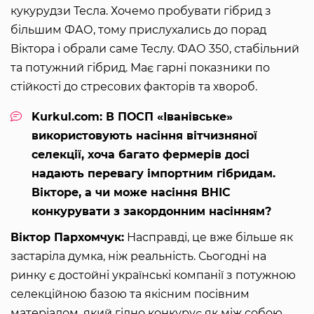
кукурудзи Тесла. Хочемо пробувати гібрид з
більшим ФАО, тому прислухались до порад
Віктора і обрали саме Теслу. ФАО 350, стабільний
та потужний гібрид. Має гарні показники по
стійкості до стресових факторів та хвороб.
Kurkul.com: В ПОСП «Іванівське»
використовують насіння вітчизняної
селекції, хоча багато фермерів досі
надають перевагу імпортним гібридам.
Вікторе, а чи може насіння ВНІС
конкурувати з закордонним насінням?
Віктор Пархомчук:
Насправді, це вже більше як
застаріла думка, ніж реальність. Сьогодні на
ринку є достойні українські компанії з потужною
селекційною базою та якісним посівним
матеріалом, який гідно конкурує як між собою,