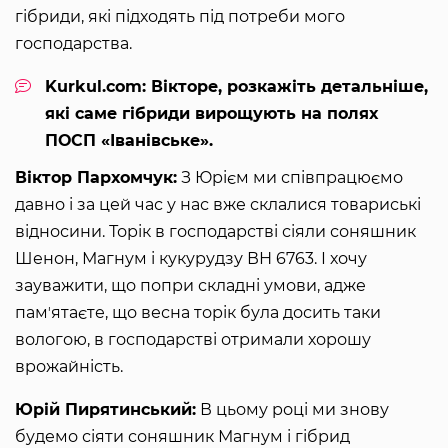
гібриди, які підходять під потреби мого
господарства.
Kurkul.com: Вікторе, розкажіть детальніше,
які саме гібриди вирощують на полях
ПОСП «Іванівське».
Віктор Пархомчук:
З Юрієм ми співпрацюємо
давно і за цей час у нас вже склалися товариські
відносини. Торік в господарстві сіяли соняшник
Шенон, Магнум і кукурудзу ВН 6763. І хочу
зауважити, що попри складні умови, адже
памʼятаєте, що весна торік була досить таки
вологою, в господарстві отримали хорошу
врожайність.
Юрій Пирятинський:
В цьому році ми знову
будемо сіяти соняшник Магнум і гібрид