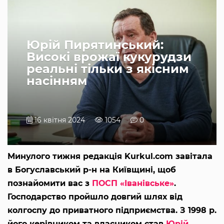
Юрій Пирятинський:
Високі врожаї кукурудзи
реальні тільки з якісним
насінням
16 квітня 2024
1054
0
Минулого тижня редакція Kurkul.com завітала
в Богуславський р-н на Київщині, щоб
познайомити вас з
ПОСП «Іванівське»
.
Господарство пройшло довгий шлях від
колгоспу до приватного підприємства. З 1998 р.
його керівником та власником став
Юрій