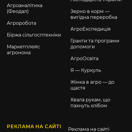
Агроаналітика
(Феодал)
Зерно в корм —
вигідна переробка
Агроробота
АгроЕкспедиція
Біржа сільгосптехніки
Гранти та програми
Маркетплейс
допомоги
агронома
АгроОсвіта
Я — Куркуль
Жінка в агро — до
щастя
Хвала рукам, що
пахнуть хлібом
РЕКЛАМА НА САЙТІ
Реклама на сайті