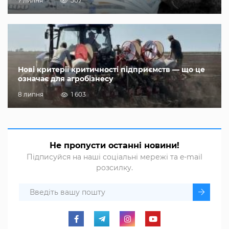
7 липня
507
Нові критерії критичності підприємств — що це
означає для агробізнесу
8 липня
1 603
Не пропусти останні новини!
Підписуйся на наші соціальні мережі та e-mail
розсилку.