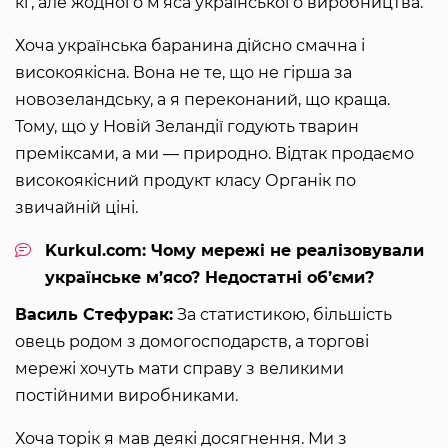
кг, але жодного м’яса українського виробництва.
Хоча українська баранина дійсно смачна і
високоякісна. Вона не те, що не гірша за
новозеландську, а я переконаний, що краща.
Тому, що у Новій Зеландії годують тварин
преміксами, а ми — природно. Відтак продаємо
високоякісний продукт класу Органік по
звичайній ціні.
Kurkul.com: Чому мережі не реалізовували
українське м’ясо? Недостатні об’єми?
Василь Стефурак:
За статистикою, більшість
овець родом з домогосподарств, а торгові
мережі хочуть мати справу з великими
постійними виробниками.
Хоча торік я мав деякі досягнення. Ми з