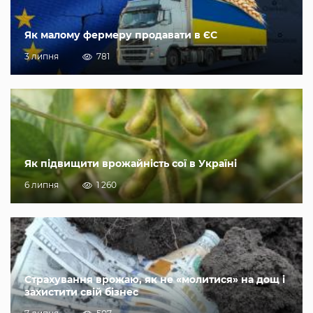
Як малому фермеру продавати в ЄС
3 липня
781
Як підвищити врожайність сої в Україні
6 липня
1 260
Страхування врожаю, як не «молитися» на дощ і
захистити свій бізнес