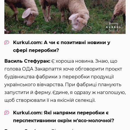
Kurkul.com: А чи є позитивні новини у
сфері переробки?
Василь Стефурак:
Є хороша новина. Знаю, що
голова ОДА Закарпаття хоче обговорити проєкт
будівництва фабрики з переробки продукції
українського вівчарства. При фабриці планують
запустити й ферму. Єдине, я одразу ж наголошую,
щоб створювали її на якісній селекції.
Kurkul.com: Які напрями переробки є
перспективними окрім м’ясо-молочної?