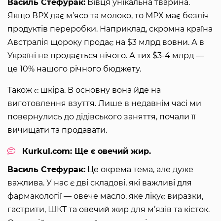
Василь Стефурак:
Вівця унікальна тварина.
Якщо ВРХ дає м’ясо та молоко, то МРХ має безліч
продуктів переробки. Наприклад, скромна країна
Австралія щороку продає на $3 млрд вовни. А в
Україні не продається нічого. А тих $3-4 млрд —
це 10% нашого річного бюджету.
Також є шкіра. В основну вона йде на
виготовлення взуття. Лише в недавнім часі ми
повернулись до дідівського заняття, почали її
вичищати та продавати.
Кurkul.com: Ще є овечий жир.
Василь Стефурак:
Це окрема тема, але дуже
важлива. У нас є дві складові, які важливі для
фармакології — овече масло, яке лікує виразки,
гастрити, ШКТ та овечий жир для м’язів та кісток.