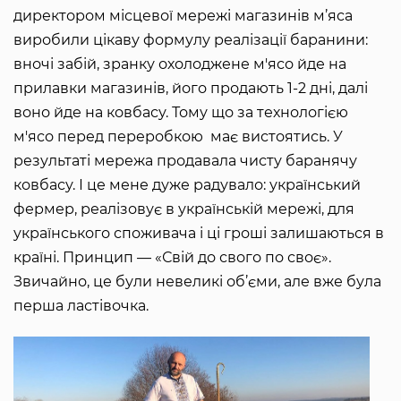
директором місцевої мережі магазинів м’яса
виробили цікаву формулу реалізації баранини:
вночі забій, зранку охолоджене м'ясо йде на
прилавки магазинів, його продають 1-2 дні, далі
воно йде на ковбасу. Тому що за технологією
м'ясо перед переробкою має вистоятись. У
результаті мережа продавала чисту баранячу
ковбасу. І це мене дуже радувало: український
фермер, реалізовує в українській мережі, для
українського споживача і ці гроші залишаються в
країні. Принцип — «Свій до свого по своє».
Звичайно, це були невеликі об’єми, але вже була
перша ластівочка.