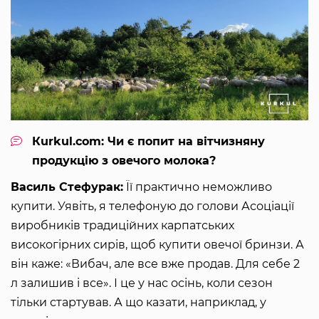
Кurkul.com: Чи є попит на вітчизняну
продукцію з овечого молока?
Василь Стефурак:
Її практично неможливо
купити. Уявіть, я телефоную до голови Асоціації
виробників традиційних карпатських
високогірних сирів, щоб купити овечої бринзи. А
він каже: «Вибач, але все вже продав. Для себе 2
л залишив і все». І це у нас осінь, коли сезон
тільки стартував. А що казати, наприклад, у