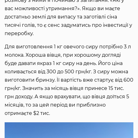
розмову з ними я починаю з запитання: «Які у
вас можливості утримання?». Якщо ви маєте
достатньо землі для випасу та заготівлі сіна
тисячі голів, то є сенс задуматись про інвестиції у
переробку.
Для виготовлення 1 кг овечого сиру потрібно 3 л
молока. Хороша вівця, при хорошому догляді
буде давати якраз 1 кг сиру на день. Його ціна
коливається від 300 до 500 грн/кг. З сиру можна
виготовити бринзу. Її вартість вже стартує від 600
грн/кг. Значить за місяць вівця принесе 15 тис.
грн доходу. А якщо врахувати, що вівця доїться 5
місяців, то за цей період ви приблизно
отримаєте $2 тис.