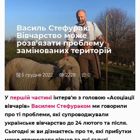
Василь Стефурак:
Вівчарство може
розв'язати проблему
замінованих територій
5 грудня 2022
2228
0
У
першій частині
інтерв’ю з головою «Асоціації
вівчарів»
Василем Стефураком
ми говорили
про ті проблеми, які супроводжували
українське вівчарство до 24 лютого та після.
Сьогодні ж ви дізнаєтесь про те, які прибутки
може отримувати вівчар та які галузі