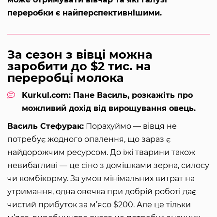
переробки є найперспективнішими.
За сезон з вівці можна
заробити до $2 тис. на
переробці молока
Kurkul.com: Пане Василь, розкажіть про
можливий дохід від вирощування овець.
Василь Стефурак:
Порахуймо — вівця не
потребує жодного опалення, що зараз є
найдорожчим ресурсом. До їжі тварини також
невибагливі — це сіно з домішками зерна, силосу
чи комбікорму. За умов мінімальних витрат на
утримання, одна овечка при добрій роботі дає
чистий прибуток за м’ясо $200. Але це тільки