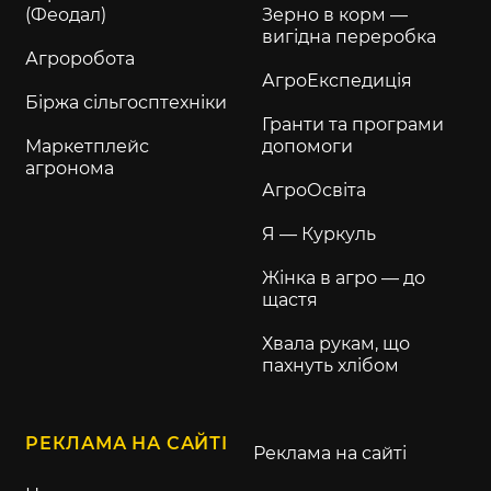
(Феодал)
Зерно в корм —
вигідна переробка
Агроробота
АгроЕкспедиція
Біржа сільгосптехніки
Гранти та програми
Маркетплейс
допомоги
агронома
АгроОсвіта
Я — Куркуль
Жінка в агро — до
щастя
Хвала рукам, що
пахнуть хлібом
РЕКЛАМА НА САЙТІ
Реклама на сайті