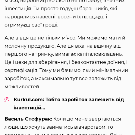
м’ясо, виробництво якого не потребує значних
інвестицій. Ти просто годуєш баранчиків, які
народились навесні, восени їх продаєш і
отримуєш свої гроші.
Але вівця це не тільки м’ясо. Ми можемо мати й
молочну продукцію. Але ця віха, на відміну від
першого напрямку, вимагає капіталовкладень.
Це і цехи для зберігання, і безконтактне доїння, і
сертифікація. Тому ми бачимо, який мінімальний
заробіток, а максимально тут все залежить від
можливостей.
Кurkul.com: Тобто заробіток залежить від
інвестицій…
Василь Стефурак:
Коли до мене звертаються
люди, що хочуть займатись вівчарством, то