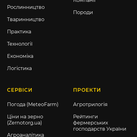
Компанії
Рослинництво
Породи
Тваринництво
Практика
Технології
Економіка
Логістика
СЕРВІСИ
ПРОЕКТИ
Погода (MeteoFarm)
Агротрилогія
Ціни на зерно
Рейтинги
(Zernotorg.ua)
фермерських
господарств України
Агроаналітика