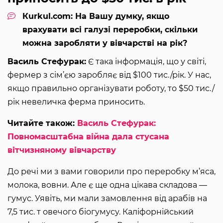
Кurkul.com: На Вашу думку, якщо
врахувати всі галузі переробки, скільки
можна заробляти у вівчарстві на рік?
Василь Стефурак:
Є така інформація, що у світі,
фермер з сім’єю заробляє від $100 тис./рік. У нас,
якщо правильно організувати роботу, то $50 тис./
рік невеличка ферма приносить.
Читайте також:
Василь Стефурак:
Повномасштабна війна дала стусана
вітчизняному вівчарству
До речі ми з вами говорили про переробку м’яса,
молока, вовни. Але є ще одна цікава складова —
гумус. Уявіть, ми мали замовлення від арабів на
7,5 тис. т овечого біогумусу. Каліфорнійський