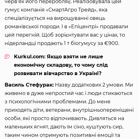
черв’як його переробляє. Реалізовувала цей
гумус компанія «СмартАгро Трейд», яка
спеціалізується на вирощуванні овець
романівської породи. І в «Епіцентрі» продавали
цей перегній. Щоб зорієнтувати вас у цінах, то
нідерландці продають 1 т біогумусу за €900.
Kurkul.com: Якщо взяти не лише
економічну складову, то чому слід
розвивати вівчарство в Україні?
Василь Стефурак:
Назву додаткових 2 умови. Ми
живемо в дуже непростий час і люди стикаються
з психологічними проблемами. До мене
приходять діти, ветерани, внутрішньопереміщені
особи, які просто відпочивають. Дивляться на
маленьких ягнят, дають їм сіно, куштують сир,
таким чином отримують позитивні емоції та