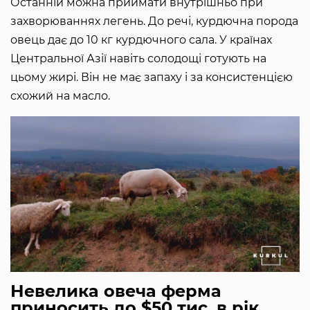
Останній можна приймати внутрішньо при
захворюваннях легень. До речі, курдючна порода
овець дає до 10 кг курдючного сала. У країнах
Центральної Азії навіть солодощі готують на
цьому жирі. Він не має запаху і за консистенцією
схожий на масло.
Невелика овеча ферма
приносить до $50 тис. в рік