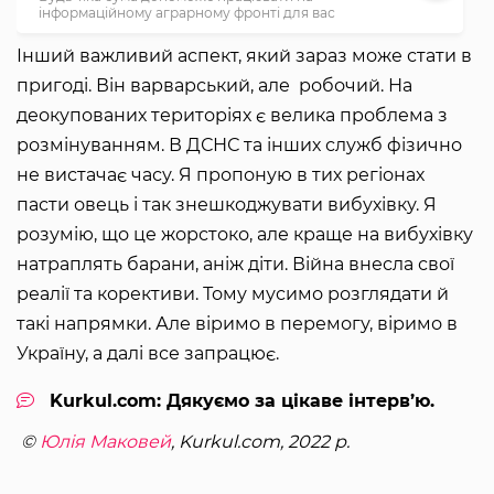
інформаційному аграрному фронті для вас
Інший важливий аспект, який зараз може стати в
пригоді. Він варварський, але робочий. На
деокупованих територіях є велика проблема з
розмінуванням. В ДСНС та інших служб фізично
не вистачає часу. Я пропоную в тих регіонах
пасти овець і так знешкоджувати вибухівку. Я
розумію, що це жорстоко, але краще на вибухівку
натраплять барани, аніж діти. Війна внесла свої
реалії та корективи. Тому мусимо розглядати й
такі напрямки. Але віримо в перемогу, віримо в
Україну, а далі все запрацює.
Kurkul.com: Дякуємо за цікаве інтерв’ю.
©
Юлія Маковей
, Kurkul.com, 2022 р.