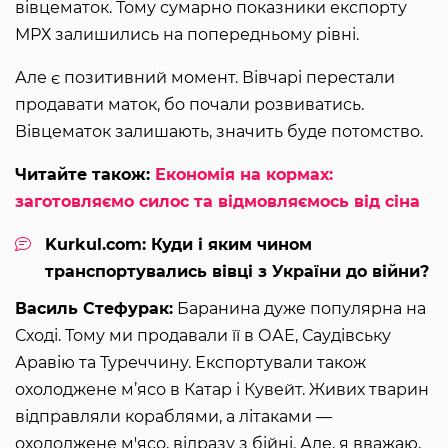
вівцематок. Тому сумарно показники експорту
МРХ залишились на попередньому рівні.
Але є позитивний момент. Вівчарі перестали
продавати маток, бо почали розвиватись.
Вівцематок залишають, значить буде потомство.
Читайте також:
Економія на кормах:
заготовляємо силос та відмовляємось від сіна
Kurkul.com: Куди і яким чином
транспортувались вівці з України до війни?
Василь Стефурак:
Баранина дуже популярна на
Сході. Тому ми продавали її в ОАЕ, Саудівську
Аравію та Туреччину. Експортували також
охолоджене м’ясо в Катар і Кувейт. Живих тварин
відправляли кораблями, а літаками —
охолоджене м'ясо, відразу з бійні. Але, я вважаю,