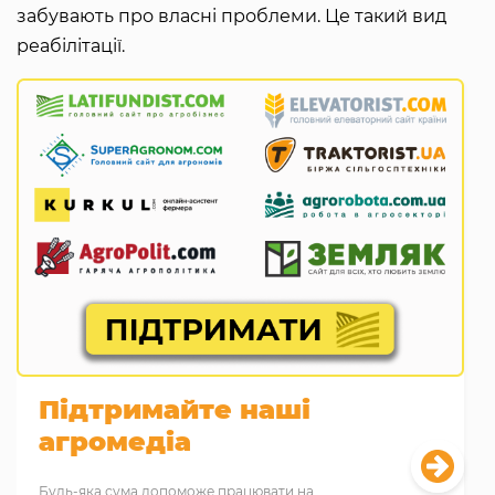
забувають про власні проблеми. Це такий вид
реабілітації.
Підтримайте наші
агромедіа
Будь-яка сума допоможе працювати на