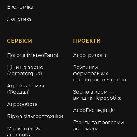
Економіка
Логістика
СЕРВІСИ
ПРОЕКТИ
Погода (MeteoFarm)
Агротрилогія
Ціни на зерно
Рейтинги
(Zernotorg.ua)
фермерських
господарств України
Агроаналітика
(Феодал)
Зерно в корм —
вигідна переробка
Агроробота
АгроЕкспедиція
Біржа сільгосптехніки
Гранти та програми
Маркетплейс
допомоги
агронома