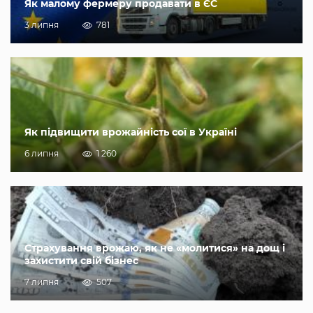
Як малому фермеру продавати в ЄС
3 липня
781
Як підвищити врожайність сої в Україні
6 липня
1 260
Страхування врожаю, як не «молитися» на дощ і
захистити свій бізнес
7 липня
507