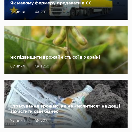
Як малому фермеру продавати в ЄС
3 липня
781
Як підвищити врожайність сої в Україні
6 липня
1 260
Страхування врожаю, як не «молитися» на дощ і
захистити свій бізнес
7 липня
507