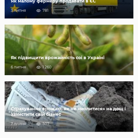
Як малому фермеру продавати в ЄС
3 липня
781
Як підвищити врожайність сої в Україні
6 липня
1 260
Страхування врожаю, як не «молитися» на дощ і
захистити свій бізнес
7 липня
507