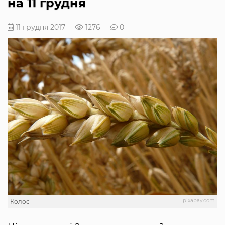
на 11 грудня
11 грудня 2017
1276
0
pixabay.com
Колос