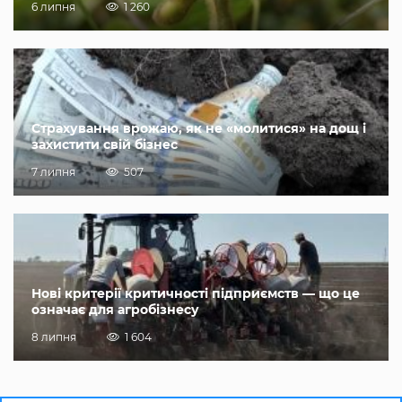
6 липня
1 260
Страхування врожаю, як не «молитися» на дощ і
захистити свій бізнес
7 липня
507
Нові критерії критичності підприємств — що це
означає для агробізнесу
8 липня
1 604