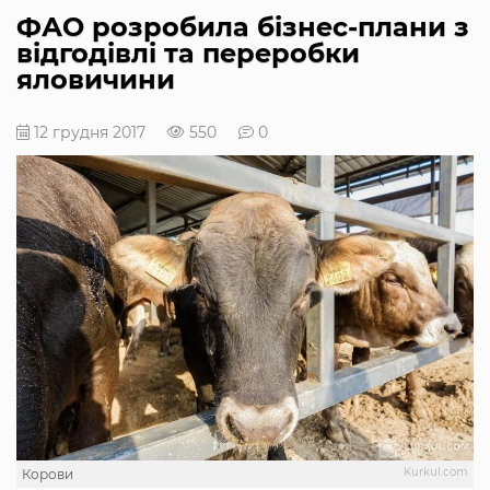
ФАО розробила бізнес-плани з
відгодівлі та переробки
яловичини
12 грудня 2017
550
0
Kurkul.com
Корови