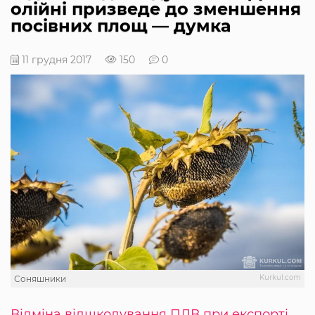
олійні призведе до зменшення
посівних площ — думка
11 грудня 2017
150
0
Kurkul.com
Соняшники
Відміна відшкодування ПДВ при експорті