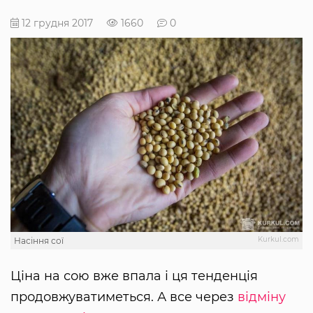
12 грудня 2017
1660
0
Kurkul.com
Насіння сої
Ціна на сою вже впала і ця тенденція
продовжуватиметься. А все через
відміну