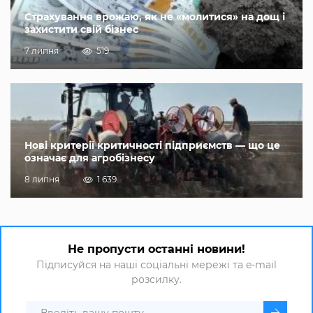
Страхування врожаю, як не «молитися» на дощ і
захистити свій бізнес
7 липня
519
Нові критерії критичності підприємств — що це
означає для агробізнесу
8 липня
1 639
Не пропусти останні новини!
Підписуйся на наші соціальні мережі та e-mail
розсилку.