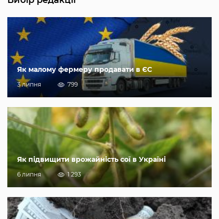
Вибір редакції
Як малому фермеру продавати в ЄС
3 липня
799
Як підвищити врожайність сої в Україні
6 липня
1 293