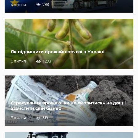
3 липня
799
Як підвищити врожайність сої в Україні
6 липня
1 293
Страхування врожаю, як не «молитися» на дощ і
захистити свій бізнес
7 липня
519