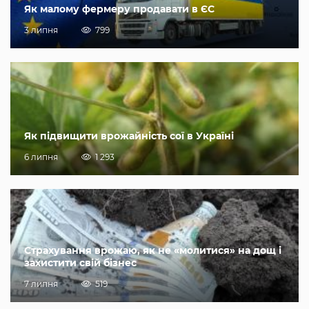
Як малому фермеру продавати в ЄС
3 липня
799
Як підвищити врожайність сої в Україні
6 липня
1 293
Страхування врожаю, як не «молитися» на дощ і
захистити свій бізнес
7 липня
519