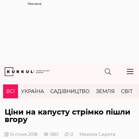
Реклама
ВСІ
УКРАЇНА
САДІВНИЦТВО
ЗЕМЛЯ
СВІТ
Ціни на капусту стрімко пішли
вгору
14 січня 2018
1861
0
Микола Сирота