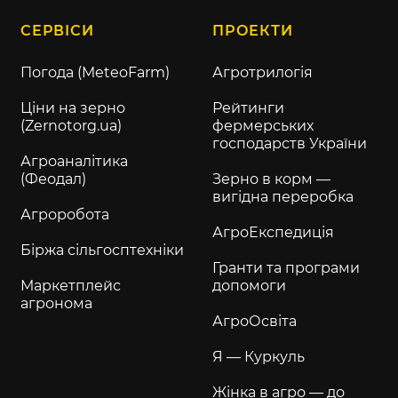
СЕРВІСИ
ПРОЕКТИ
Погода (MeteoFarm)
Агротрилогія
Ціни на зерно
Рейтинги
(Zernotorg.ua)
фермерських
господарств України
Агроаналітика
(Феодал)
Зерно в корм —
вигідна переробка
Агроробота
АгроЕкспедиція
Біржа сільгосптехніки
Гранти та програми
Маркетплейс
допомоги
агронома
АгроОсвіта
Я — Куркуль
Жінка в агро — до