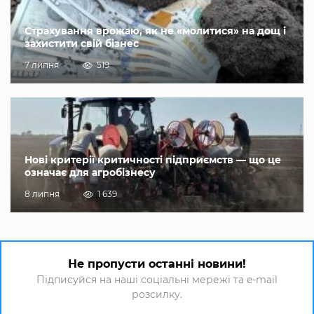
Страхування врожаю, як не «молитися» на дощ і
захистити свій бізнес
7 липня
519
Нові критерії критичності підприємств — що це
означає для агробізнесу
8 липня
1 639
Не пропусти останні новини!
Підписуйся на наші соціальні мережі та e-mail
розсилку.