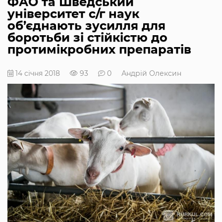
ФАО та Шведcький
університет с/г наук
об’єднають зусилля для
боротьби зі стійкістю до
протимікробних препаратів
14 січня 2018
93
0
Андрій Олексин