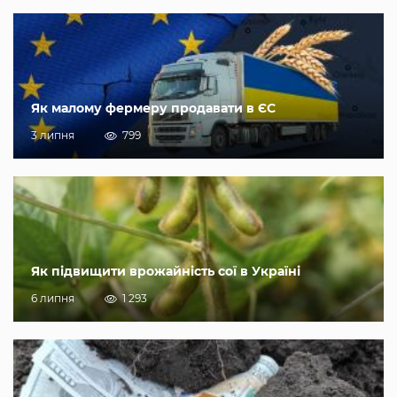
Як малому фермеру продавати в ЄС
3 липня
799
Як підвищити врожайність сої в Україні
6 липня
1 293