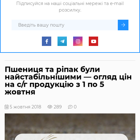
Підписуйся на наші соціальні мережі та e-mail
розсилку.
Пшениця та ріпак були
найстабільнішими — огляд цін
на с/г продукцію з 1 по 5
жовтня
5 жовтня 2018
289
0