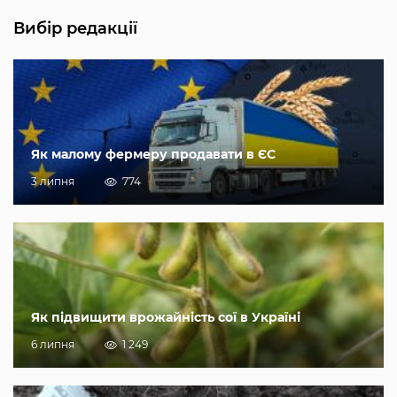
Вибір редакції
Як малому фермеру продавати в ЄС
3 липня
774
Як підвищити врожайність сої в Україні
6 липня
1 249