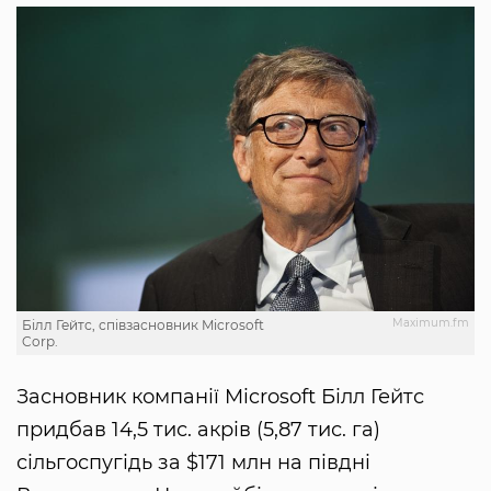
Maximum.fm
Білл Гейтс, співзасновник Microsoft
Corp.
Засновник компанії Microsoft Білл Гейтс
придбав 14,5 тис. акрів (5,87 тис. га)
сільгоспугідь за $171 млн на півдні