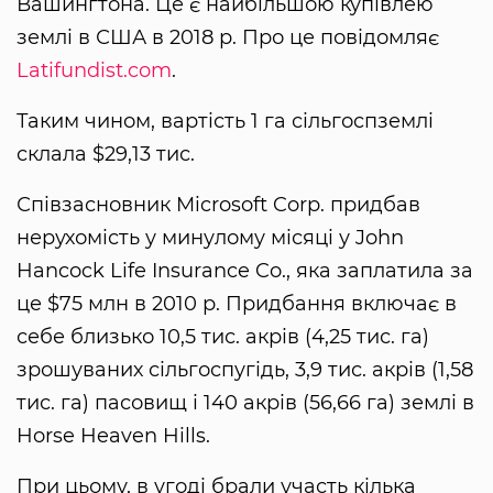
Вашингтона. Це є найбільшою купівлею
землі в США в 2018 р. Про це повідомляє
Latifundist.com
.
Таким чином, вартість 1 га сільгоспземлі
склала $29,13 тис.
Співзасновник Microsoft Corp. придбав
нерухомість у минулому місяці у John
Hancock Life Insurance Co., яка заплатила за
це $75 млн в 2010 р. Придбання включає в
себе близько 10,5 тис. акрів (4,25 тис. га)
зрошуваних сільгоспугідь, 3,9 тис. акрів (1,58
тис. га) пасовищ і 140 акрів (56,66 га) землі в
Horse Heaven Hills.
При цьому, в угоді брали участь кілька