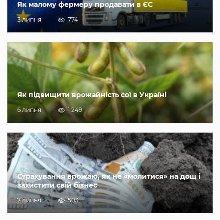
Як малому фермеру продавати в ЄС
3 липня
774
Як підвищити врожайність сої в Україні
6 липня
1 249
Страхування врожаю, як не «молитися» на дощ і
захистити свій бізнес
7 липня
503