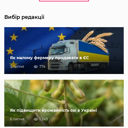
Вибір редакції
Як малому фермеру продавати в ЄС
3 липня
774
Як підвищити врожайність сої в Україні
6 липня
1 249