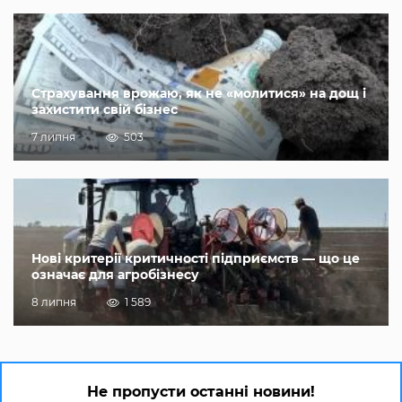
Страхування врожаю, як не «молитися» на дощ і
захистити свій бізнес
7 липня
503
Нові критерії критичності підприємств — що це
означає для агробізнесу
8 липня
1 589
Не пропусти останні новини!