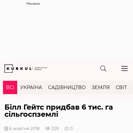
Реклама
ВСІ
УКРАЇНА
САДІВНИЦТВО
ЗЕМЛЯ
СВІТ
Білл Гейтс придбав 6 тис. га
сільгоспземлі
6 жовтня 2018
229
0