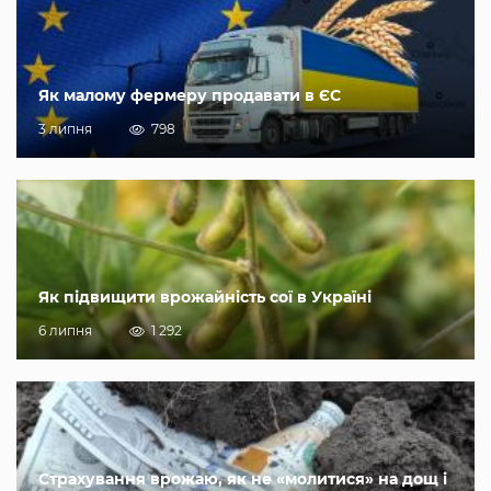
Як малому фермеру продавати в ЄС
3 липня
798
Як підвищити врожайність сої в Україні
6 липня
1 292
Страхування врожаю, як не «молитися» на дощ і