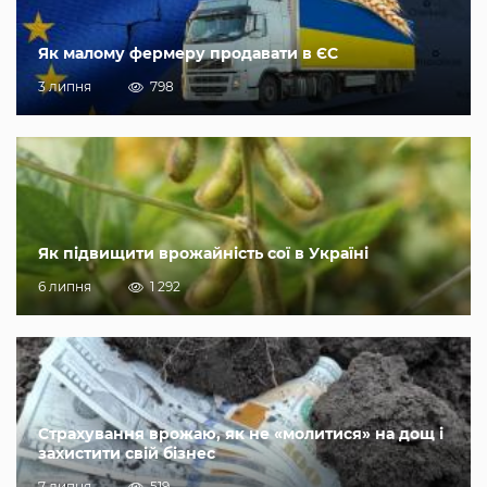
Як малому фермеру продавати в ЄС
3 липня
798
Як підвищити врожайність сої в Україні
6 липня
1 292
Страхування врожаю, як не «молитися» на дощ і
захистити свій бізнес
7 липня
519