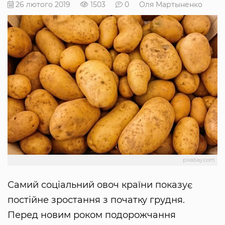
26 лютого 2019
1503
0
Оля Мартыненко
pixabay.com
Самий соціальний овоч країни показує
постійне зростання з початку грудня.
Перед новим роком подорожчання