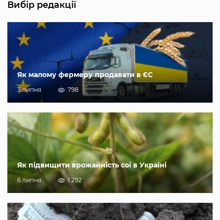
Вибір редакції
Як малому фермеру продавати в ЄС
3 липня
798
Як підвищити врожайність сої в Україні
6 липня
1 292