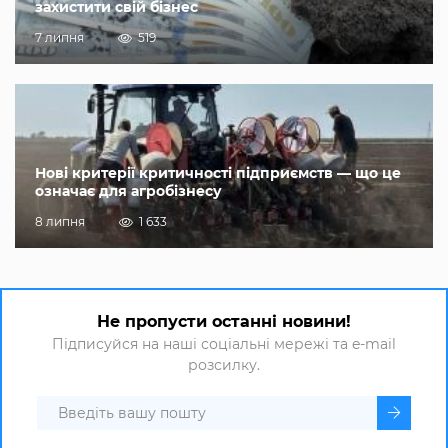
захистити свій бізнес
7 липня
519
Нові критерії критичності підприємств — що це
означає для агробізнесу
8 липня
1 633
Не пропусти останні новини!
Підписуйся на наші соціальні мережі та e-mail
розсилку.