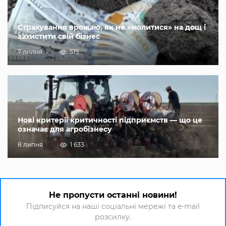
Страхування врожаю, як не «молитися» на дощ і
захистити свій бізнес
7 липня
519
Нові критерії критичності підприємств — що це
означає для агробізнесу
8 липня
1 633
Не пропусти останні новини!
Підписуйся на наші соціальні мережі та e-mail
розсилку.