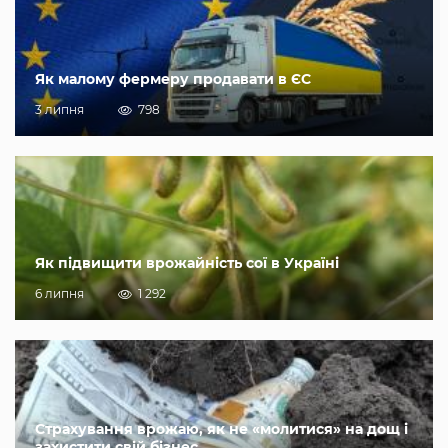
Як малому фермеру продавати в ЄС
3 липня
798
Як підвищити врожайність сої в Україні
6 липня
1 292
Страхування врожаю, як не «молитися» на дощ і
захистити свій бізнес