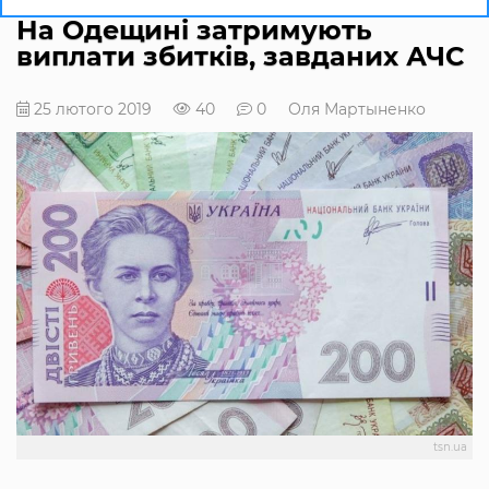
На Одещині затримують
виплати збитків, завданих АЧС
25 лютого 2019
40
0
Оля Мартыненко
tsn.ua