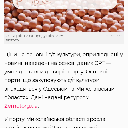
Kurkul.com
Огляд цін на с/г продукцію за 25
лютого
Ціни на основні с/г культури, оприлюднені у
новині, наведені на основі даних CPT —
умов доставки до воріт порту. Основні
порти, що закуповують с/г культури
знаходяться у Одеській та Миколаївській
областях. Дані надані ресурсом
Zernotorg.ua
.
У порту Миколаївської області зросла
вартість пшениці 2 класу, пшениці