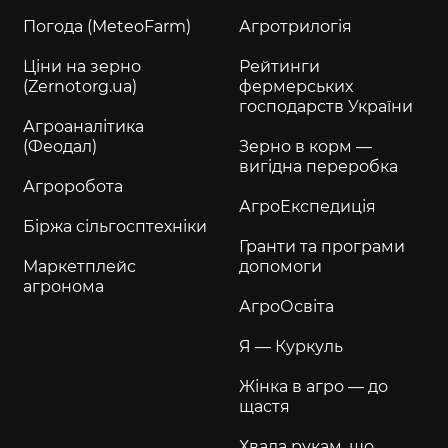
Погода (MeteoFarm)
Агротрилогія
Ціни на зерно
Рейтинги
(Zernotorg.ua)
фермерських
господарств України
Агроаналітика
(Феодал)
Зерно в корм —
вигідна переробка
Агроробота
АгроЕкспедиція
Біржа сільгосптехніки
Гранти та програми
Маркетплейс
допомоги
агронома
АгроОсвіта
Я — Куркуль
Жінка в агро — до
щастя
Хвала рукам, що