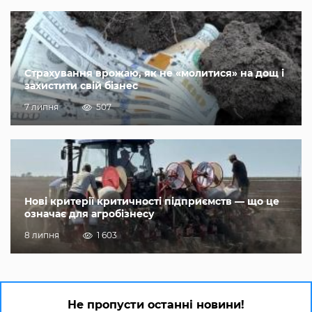
Страхування врожаю, як не «молитися» на дощ і
захистити свій бізнес
7 липня
507
Нові критерії критичності підприємств — що це
означає для агробізнесу
8 липня
1 603
Не пропусти останні новини!