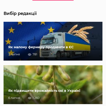
Вибір редакції
Як малому фермеру продавати в ЄС
3 липня
781
Як підвищити врожайність сої в Україні
6 липня
1 260