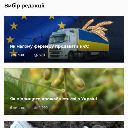
Вибір редакції
Як малому фермеру продавати в ЄС
3 липня
781
Як підвищити врожайність сої в Україні
6 липня
1 260