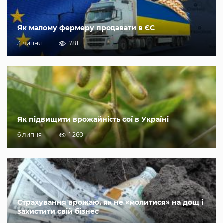
Як малому фермеру продавати в ЄС
3 липня
781
Як підвищити врожайність сої в Україні
6 липня
1 260
Страхування врожаю, як не «молитися» на дощ і
захистити свій бізнес