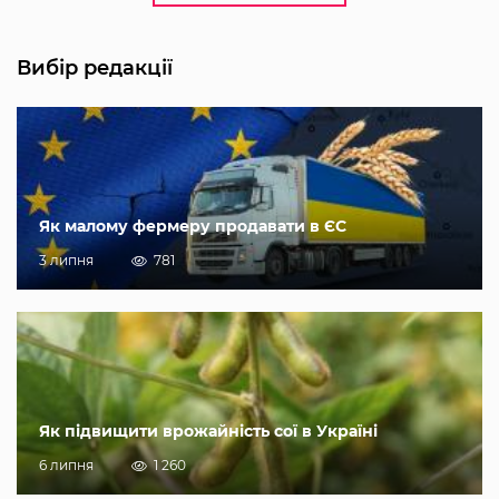
Вибір редакції
Як малому фермеру продавати в ЄС
3 липня
781
Як підвищити врожайність сої в Україні
6 липня
1 260