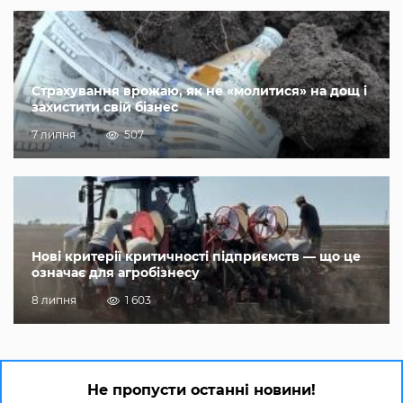
Страхування врожаю, як не «молитися» на дощ і
захистити свій бізнес
7 липня
507
Нові критерії критичності підприємств — що це
означає для агробізнесу
8 липня
1 603
Не пропусти останні новини!