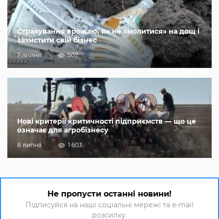
Страхування врожаю, як не «молитися» на дощ і
захистити свій бізнес
7 липня
507
Нові критерії критичності підприємств — що це
означає для агробізнесу
8 липня
1 603
Не пропусти останні новини!
Підписуйся на наші соціальні мережі та e-mail
розсилку.