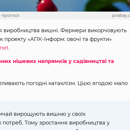
 прогноз
pixabay
ня виробництва вишні. Фермери викорчовують
ик проекту «АПК-Інформ: овочі та фрукти»
net.
них нішевих напрямків у садівництві та
пливають погодні катаклізм. Цією ягодою мало
ичай вирощують вишню у своїх
х потреб. Тому зростання виробництва у