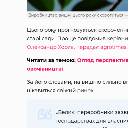
Виробництво вишні цього року скоротиться —
Цього року прогнозується скорочен
старі сади. Про це повідомив керівн
Олександр Хорєв, передає agrotimes.
Читати за темою:
Огляд перспектив
овочівництві
За його словами, на вишню сильно в
цікавиться свіжий ринок.
«Великі переробники зазв
господарствах для власни