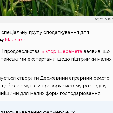
agro-busi
спеціальну групу оподаткування для
яє
Maanimo
.
и і продовольства
Віктор Шеремета
заявив, що
опейськими експертами щодо підтримки малих 
анується створити Державний аграрний реєстр
, щоб сформувати прозору систему розподілу
упнішими для малих форм господарювання.
ядають виведення фермерських