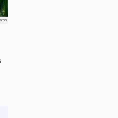
ness
і