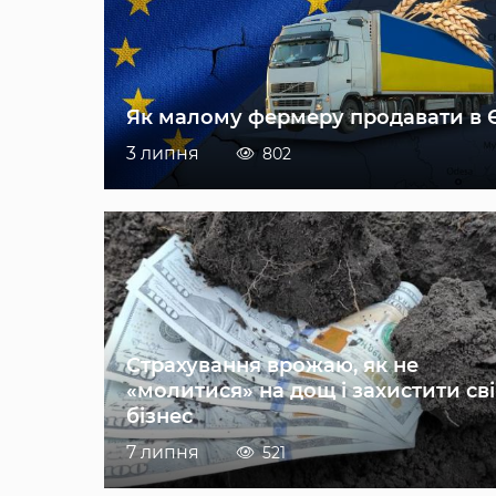
Як малому фермеру продавати в 
3 липня
802
Страхування врожаю, як не
«молитися» на дощ і захистити св
бізнес
7 липня
521