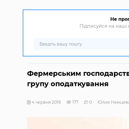
Не про
Підписуйся на наші с
Фермерським господарств
групу оподаткування
4 червня 2019
177
0
Юлия Немцев