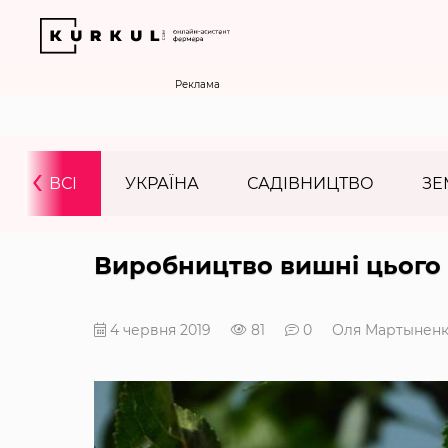
Реклама
‹
ВСІ
УКРАЇНА
САДІВНИЦТВО
ЗЕ
Виробництво вишні цього 
4 червня 2019
81
0
Оля Мартынен