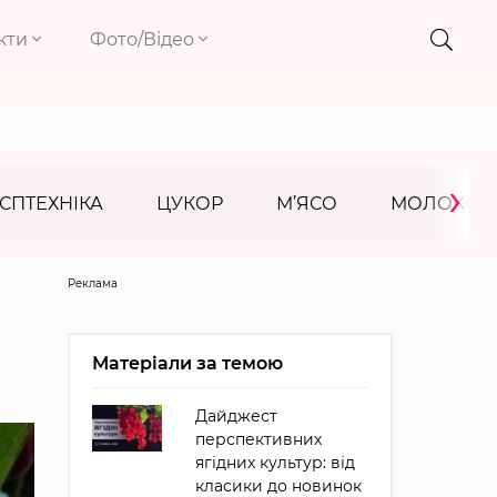
кти
Фото/Відео
›
СПТЕХНІКА
ЦУКОР
М’ЯСО
МОЛОКО
Реклама
Матеріали за темою
Дайджест
перспективних
ягідних культур: від
класики до новинок