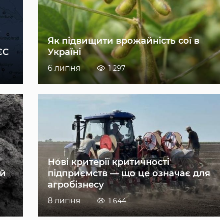
Як підвищити врожайність сої в
ЄС
Україні
6 липня
1 297
Нові критерії критичності
ій
підприємств — що це означає для
агробізнесу
8 липня
1 644