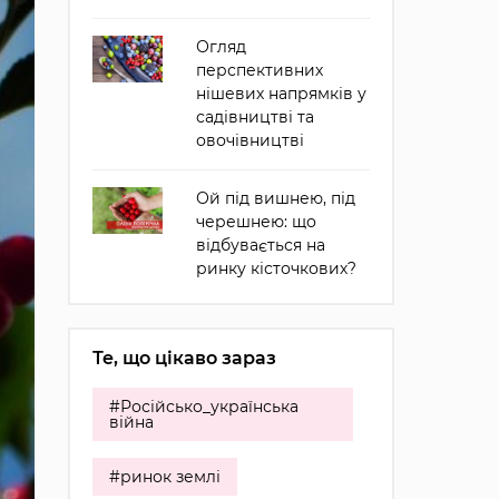
Огляд
перспективних
нішевих напрямків у
садівництві та
овочівництві
Ой під вишнею, під
черешнею: що
відбувається на
ринку кісточкових?
Те, що цікаво зараз
#Російсько_українська
війна
#ринок землі