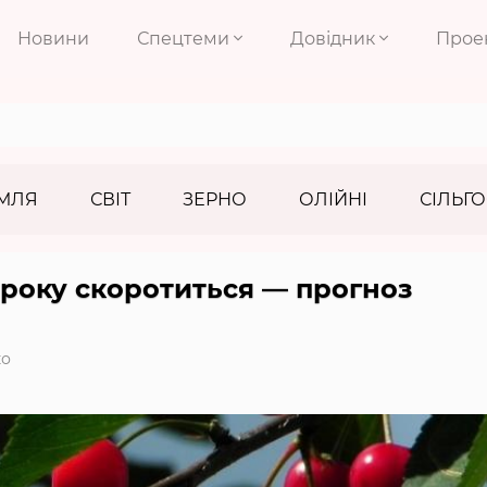
Новини
Спецтеми
Довідник
Прое
МЛЯ
СВІТ
ЗЕРНО
ОЛІЙНІ
СІЛЬГО
року скоротиться — прогноз
ко