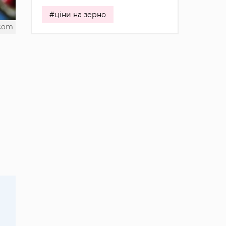
#ціни на зерно
.com