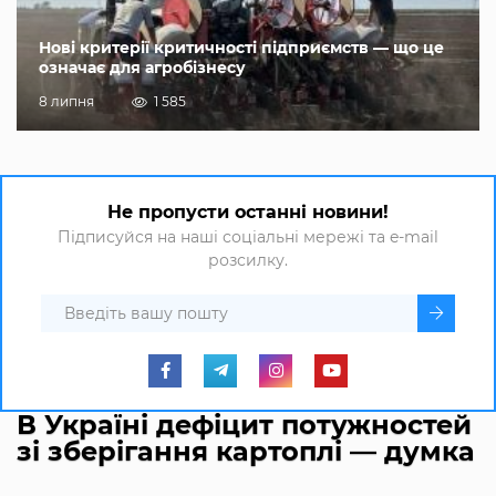
Нові критерії критичності підприємств — що це
означає для агробізнесу
8 липня
1 585
Не пропусти останні новини!
Підписуйся на наші соціальні мережі та e-mail
розсилку.
В Україні дефіцит потужностей
зі зберігання картоплі — думка