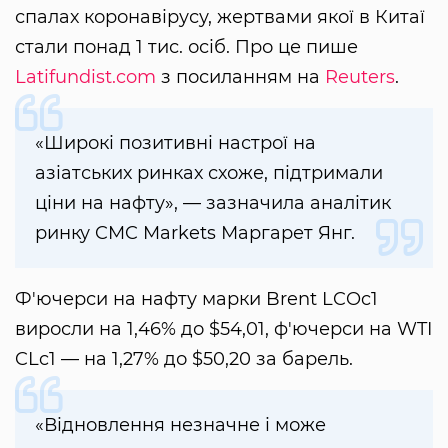
спалах коронавірусу, жертвами якої в Китаї
стали понад 1 тис. осіб. Про це пише
Latifundist.com
з посиланням на
Reuters
.
«Широкі позитивні настрої на
азіатських ринках схоже, підтримали
ціни на нафту», — зазначила аналітик
ринку CMC Markets Маргарет Янг.
Ф'ючерси на нафту марки Brent LCOc1
виросли на 1,46% до $54,01, ф'ючерси на WTI
CLc1 — на 1,27% до $50,20 за барель.
«Відновлення незначне і може