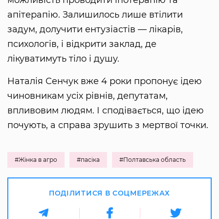
апітерапію. Залишилось лише втілити
задум, долучити ентузіастів — лікарів,
психологів, і відкрити заклад, де
лікуватимуть тіло і душу.
Наталія Сенчук вже 4 роки пропонує ідею
чиновникам усіх рівнів, депутатам,
впливовим людям. І сподівається, що ідею
почують, а справа зрушить з мертвої точки.
#Жінка в агро
#пасіка
#Полтавська область
ПОДІЛИТИСЯ В СОЦМЕРЕЖАХ