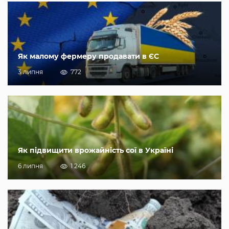
Як малому фермеру продавати в ЄС
3 липня
772
Як підвищити врожайність сої в Україні
6 липня
1 246