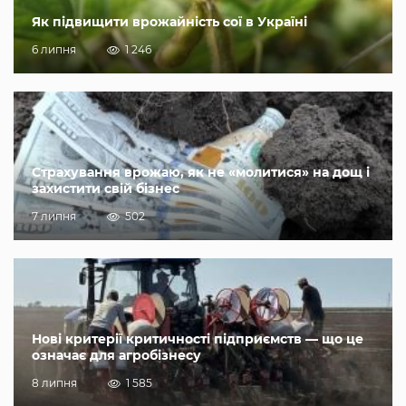
Як підвищити врожайність сої в Україні
6 липня
1 246
Страхування врожаю, як не «молитися» на дощ і
захистити свій бізнес
7 липня
502
Нові критерії критичності підприємств — що це
означає для агробізнесу
8 липня
1 585