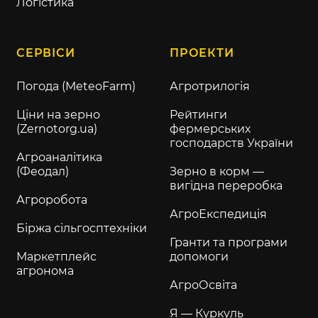
Логістика
СЕРВІСИ
ПРОЕКТИ
Погода (MeteoFarm)
Агротрилогія
Ціни на зерно
Рейтинги
(Zernotorg.ua)
фермерських
господарств України
Агроаналітика
(Феодал)
Зерно в корм —
вигідна переробка
Агроробота
АгроЕкспедиція
Біржа сільгосптехніки
Гранти та програми
Маркетплейс
допомоги
агронома
АгроОсвіта
Я — Куркуль