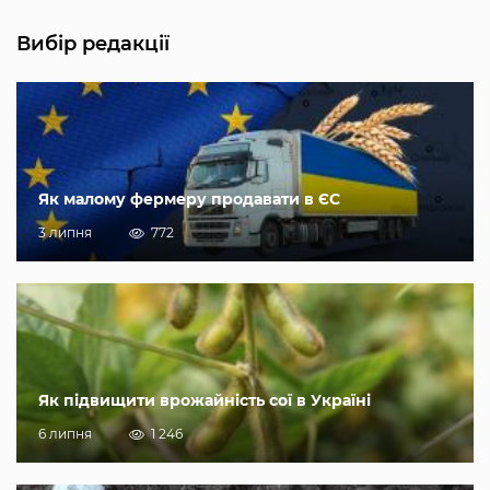
Вибір редакції
Як малому фермеру продавати в ЄС
3 липня
772
Як підвищити врожайність сої в Україні
6 липня
1 246