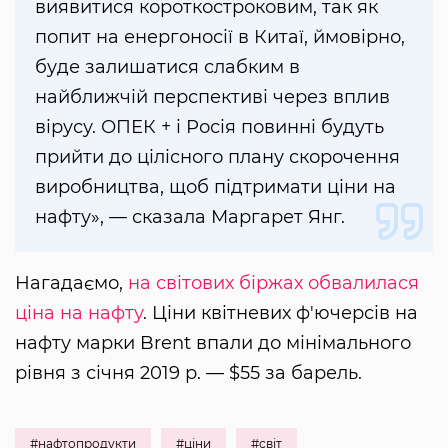
виявитися короткостроковим, так як
попит на енергоносії в Китаї, ймовірно,
буде залишатися слабким в
найближчій перспективі через вплив
вірусу. ОПЕК + і Росія повинні будуть
прийти до цілісного плану скорочення
виробництва, щоб підтримати ціни на
нафту», — сказала Маргарет Янг.
Нагадаємо,
на світових біржах обвалилася
ціна на нафту
. Ціни квітневих ф'ючерсів на
нафту марки Brent впали до мінімального
рівня з січня 2019 р. — $55 за барель.
#нафтопродукти
#ціни
#світ