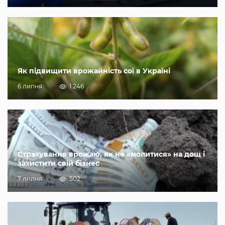
Як підвищити врожайність сої в Україні
6 липня
1 246
Страхування врожаю, як не «молитися» на дощ і
захистити свій бізнес
7 липня
502