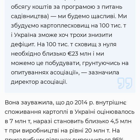
обсягу коштів за програмою з питань
садівництва) — ми будемо щасливі. Ми
збудуємо картоплесховищ на 100 тис. т
і Україна зможе хоч трохи знизити
дефіцит. На 100 тис. т сховищ з нуля
необхідно близько €23 млн і ми
можемо це побудувати, грунтуючись на
опитуваннях асоціації», — зазначила
директор асоціації.
Вона зауважила, що до 2014 р. внутрішнє
споживання картоплі в Україні оцінювалось
в 7 млн ​​т, наразі становить близько 4,5 млн
т при виробництві на рівні 20 млн т. На
присадибних ділянках вирощується 95%