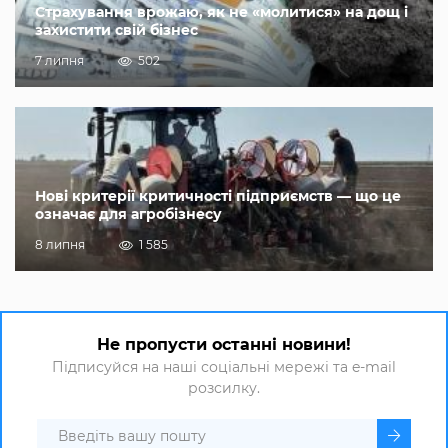
Страхування врожаю, як не «молитися» на дощ і
захистити свій бізнес
7 липня
502
Нові критерії критичності підприємств — що це
означає для агробізнесу
8 липня
1 585
Не пропусти останні новини!
Підписуйся на наші соціальні мережі та e-mail
розсилку.