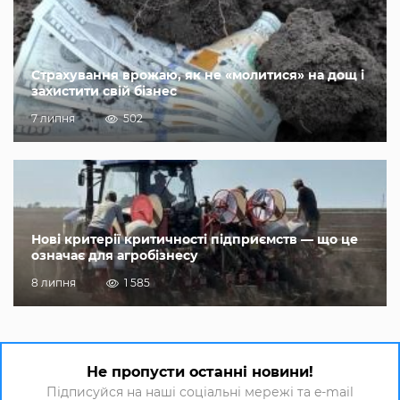
Страхування врожаю, як не «молитися» на дощ і
захистити свій бізнес
7 липня
502
Нові критерії критичності підприємств — що це
означає для агробізнесу
8 липня
1 585
Не пропусти останні новини!
Підписуйся на наші соціальні мережі та e-mail