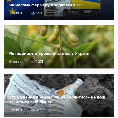
Як малому фермеру продавати в ЄС
3 липня
759
Як підвищити врожайність сої в Україні
6 липня
1 231
Страхування врожаю, як не «молитися» на дощ і
захистити свій бізнес
7 липня
499