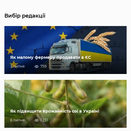
Вибір редакції
Як малому фермеру продавати в ЄС
3 липня
759
Як підвищити врожайність сої в Україні
6 липня
1 231