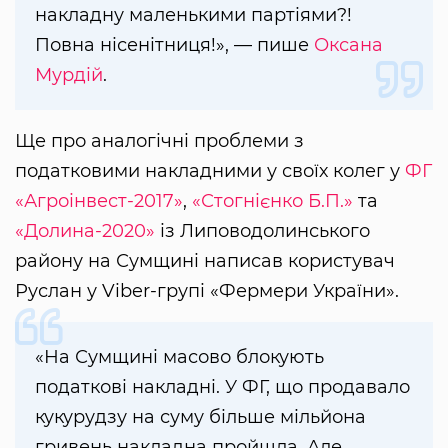
накладну маленькими партіями?!
Повна нісенітниця!», — пише
Оксана
Мурдій
.
Ще про аналогічні проблеми з
податковими накладними у своїх колег у
ФГ
«Агроінвест-2017»
,
«Стогнієнко Б.П.»
та
«Долина-2020»
із Липоводолинського
району на Сумщині написав користувач
Руслан у Viber-групі «Фермери України».
«На Сумщині масово блокують
податкові накладні. У ФГ, що продавало
кукурудзу на суму більше мільйона
гривень накладна пройшла. Але