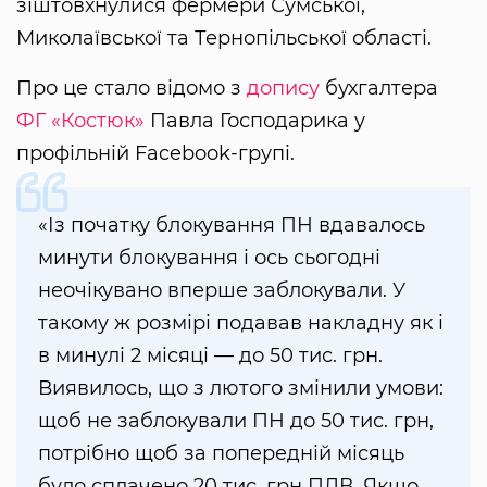
зіштовхнулися фермери Сумської,
Миколаївської та Тернопільської області.
Про це стало відомо з
допису
бухгалтера
ФГ «Костюк»
Павла Господарика у
профільній Facebook-групі.
«Із початку блокування ПН вдавалось
минути блокування і ось сьогодні
неочікувано вперше заблокували. У
такому ж розмірі подавав накладну як і
в минулі 2 місяці — до 50 тис. грн.
Виявилось, що з лютого змінили умови:
щоб не заблокували ПН до 50 тис. грн,
потрібно щоб за попередній місяць
було сплачено 20 тис. грн ПДВ. Якщо