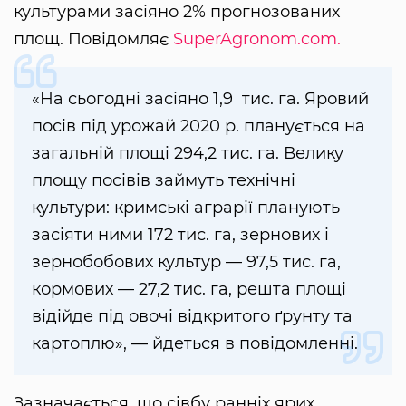
культурами засіяно 2% прогнозованих
площ. Повідомляє
SuperAgronom.com.
«На сьогодні засіяно 1,9 тис. га. Яровий
посів під урожай 2020 р. планується на
загальній площі 294,2 тис. га. Велику
площу посівів займуть технічні
культури: кримські аграрії планують
засіяти ними 172 тис. га, зернових і
зернобобових культур — 97,5 тис. га,
кормових — 27,2 тис. га, решта площі
відійде під овочі відкритого ґрунту та
картоплю», — йдеться в повідомленні.
Зазначається, що сівбу ранніх ярих