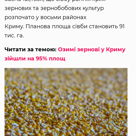
зернових та зернобобових культур
розпочато у восьми районах
Криму. Планова площа сівби становить 91
тис. га.
Читати за темою:
Озимі зернові у Криму
зійшли на 95% площ