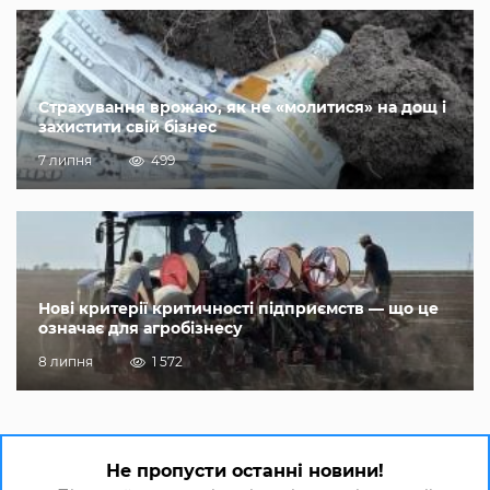
Страхування врожаю, як не «молитися» на дощ і
захистити свій бізнес
7 липня
499
Нові критерії критичності підприємств — що це
означає для агробізнесу
8 липня
1 572
Не пропусти останні новини!