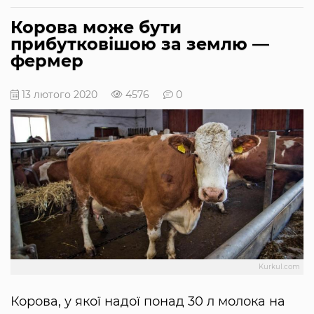
Корова може бути
прибутковішою за землю —
фермер
13 лютого 2020
4576
0
Kurkul.com
Корова, у якої надої понад 30 л молока на