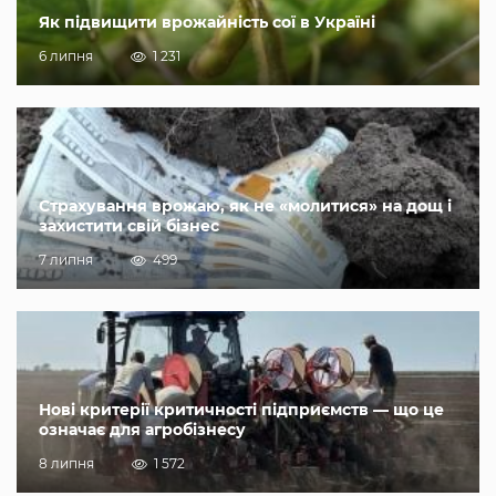
Як підвищити врожайність сої в Україні
6 липня
1 231
Страхування врожаю, як не «молитися» на дощ і
захистити свій бізнес
7 липня
499
Нові критерії критичності підприємств — що це
означає для агробізнесу
8 липня
1 572