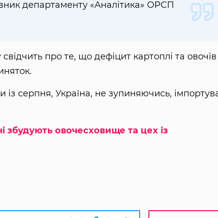
івник департаменту «Аналітика» ОРСП
 свідчить про те, що дефіцит картоплі та овочів
иняток.
 із серпня, Україна, не зупиняючись, імпортув
і збудують овочесховище та цех із