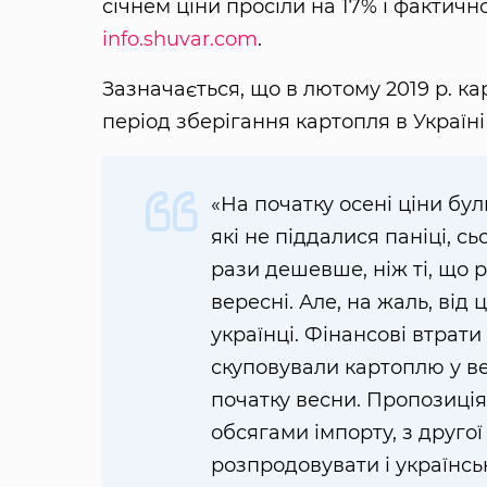
січнем ціни просіли на 17% і фактичн
info.shuvar.com
.
Зазначається, що в лютому 2019 р. ка
період зберігання картопля в Украї
«На початку осені ціни бул
які не піддалися паніці, с
рази дешевше, ніж ті, що 
вересні. Але, на жаль, від
українці. Фінансові втрати 
скуповували картоплю у в
початку весни. Пропозиці
обсягами імпорту, з друго
розпродовувати і українсь