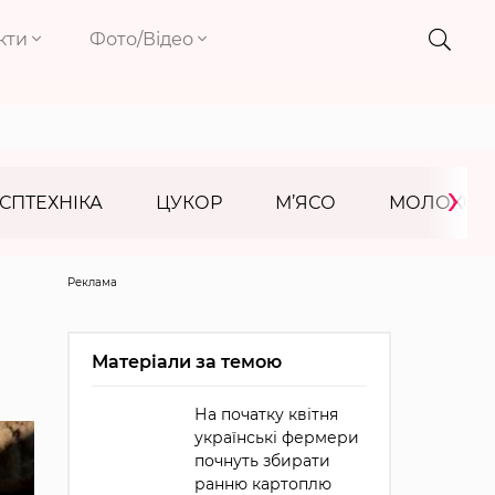
кти
Фото/Відео
›
СПТЕХНІКА
ЦУКОР
М’ЯСО
МОЛОКО
Реклама
Матеріали за темою
На початку квітня
українські фермери
почнуть збирати
ранню картоплю