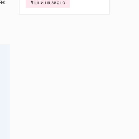
яє
#ціни на зерно