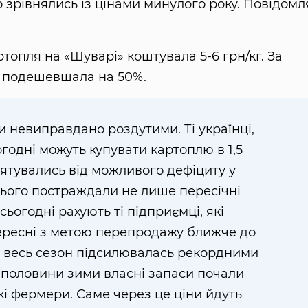
о зрівнялись із цінами минулого року. Повідомл
ртопля на «Шуварі» коштувала 5-6 грн/кг. За
ні подешевшала на 50%.
и невиправдано роздутими. Ті українці,
ьогодні можуть купувати картоплю в 1,5
рятувались від можливого дефіциту у
 цього постраждали не лише пересічні
сьогодні рахують ті підприємці, які
ересні з метою перепродажу ближче до
я весь сезон підсилювалась рекордними
ї половини зими власні запаси почали
кі фермери. Саме через це ціни йдуть