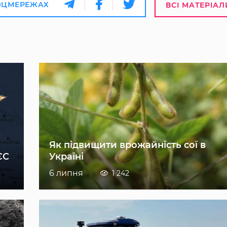
ОЦМЕРЕЖАХ
ВСІ МАТЕРІАЛ
Як підвищити врожайність сої в
ЄС
Україні
6 липня
1 242