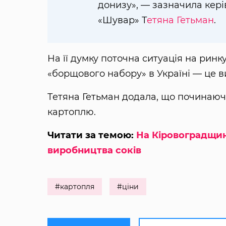
донизу», — зазначила кер
«Шувар» Т
етяна Гетьман
.
На її думку поточна ситуація на ринку
«борщового набору» в Україні — це в
Тетяна Гетьман додала, що починаючи
картоплю.
Читати за темою:
На Кіровоградщин
виробництва соків
#картопля
#ціни