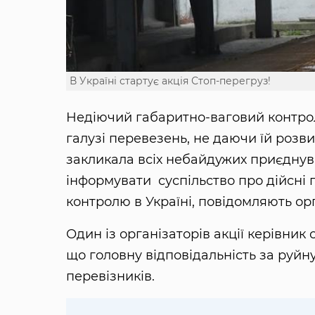
В Україні стартує акція Стоп-перегруз!
Недіючий габаритно-ваговий контрол
галузі перевезень, не даючи їй розв
закликала всіх небайдужих приєднув
інформувати суспільство про дійсні 
контролю в Україні, повідомляють ор
Один із організаторів акції керівник 
що головну відповідальність за руй
перевізників.