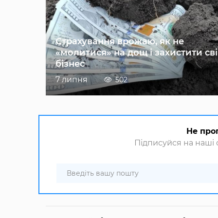
Страхування врожаю, як не
«молитися» на дощ і захистити св
бізнес
7 липня
502
Не про
Підписуйся на наші с