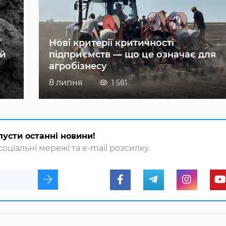
Нові критерії критичності
ій
підприємств — що це означає для
агробізнесу
8 липня
1 581
пусти останні новини!
оціальні мережі та e-mail розсилку.