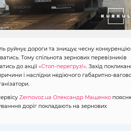
ь руйнує дороги та знищує чесну конкуренцію
иватись. Тому спільнота зернових перевізників
атись до акції
«Стоп-перегруз!»
. Захід поклика
причини і наслідки недіючого габаритно-вагов
ганізатори.
сервісу
Zernovoz.ua
Олександр Мащенко
поясню
нуванння доріг покладають на зернових