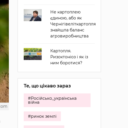
Не картоплею
єдиною, або як
Чернігівеліткартопля
знайшла баланс
агровиробництва
Картопля.
Ризоктоніоз і як із
ним боротися?
Те, що цікаво зараз
#Російсько_українська
війна
.com
#ринок землі
з