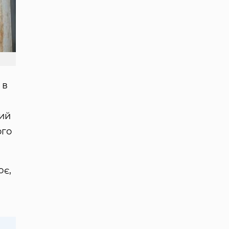
 в
ний
ого
є,