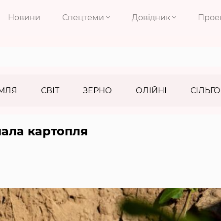
Новини
Спецтеми
Довідник
Прое
МЛЯ
СВІТ
ЗЕРНО
ОЛІЙНІ
СІЛЬГО
шала картопля