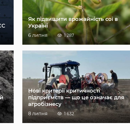
Як підвищити врожайність сої в
ЄС
Україні
6 липня
1 287
Нові критерії критичності
ій
підприємств — що це означає для
агробізнесу
8 липня
1 632