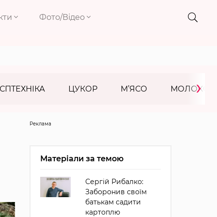
кти
Фото/Відео
›
СПТЕХНІКА
ЦУКОР
М’ЯСО
МОЛОКО
Реклама
Матеріали за темою
Сергій Рибалко:
Заборонив своїм
батькам садити
картоплю