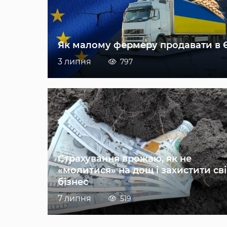
Як малому фермеру продавати в 
3 липня
797
Страхування врожаю, як не
«молитися» на дощ і захистити св
бізнес
7 липня
519