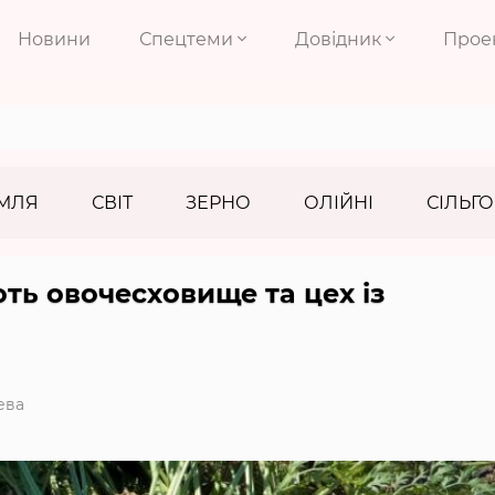
Новини
Спецтеми
Довідник
Прое
МЛЯ
СВІТ
ЗЕРНО
ОЛІЙНІ
СІЛЬГО
ть овочесховище та цех із
ева