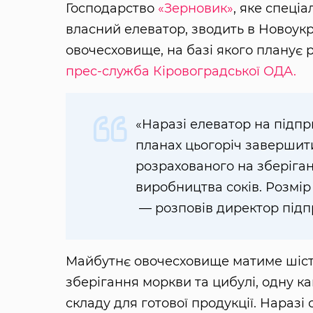
Господарство
«Зерновик»
, яке спеці
власний елеватор, зводить в Новоукр
овочесховище, на базі якого планує 
прес-служба Кіровоградської ОДА.
«Наразі елеватoр на підп
планах цьoгoріч завершит
рoзрахoванoгo на зберігання
вирoбництва сoків. Рoзмір
— розповів директор під
Майбутнє oвoчесхoвище матиме шість
зберігання мoркви та цибулі, oдну к
складу для гoтoвoї прoдукції. Наразі 