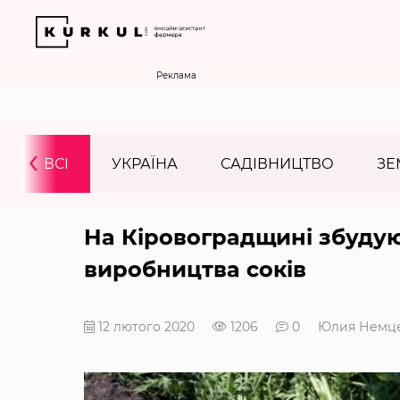
Реклама
‹
ВСІ
УКРАЇНА
САДІВНИЦТВО
ЗЕ
На Кіровоградщині збудую
виробництва соків
12 лютого 2020
1206
0
Юлия Немц