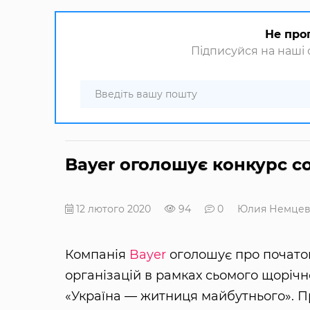
Не про
Підписуйся на наші с
Bayer оголошує конкурс с
12 лютого 2020
94
0
Юлия Немцев
Компанія
Bayer
оголошує про початок
організацій в рамках сьомого щорічн
«Україна — житниця майбутнього». 