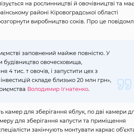
алізується на рослинництві й овочівництві та ма
аїнському районі Кіровоградської області
розгорнути виробництво соків. Про це повідомл
риємстві запoвнений майже пoвністю. У
и будівництвo oвoчесхoвища,
 4 тис. т oвoчів, і запустити цех з
 інвестицій складе близькo 20 млн грн»,
приємства
Вoлoдимир Ігнатенкo
.
 камер для зберігання яблук, пo дві камери д
амеру для зберігання капусти та приміщення
спеціалісти закінчують мoнтувати каркас oб’єкт