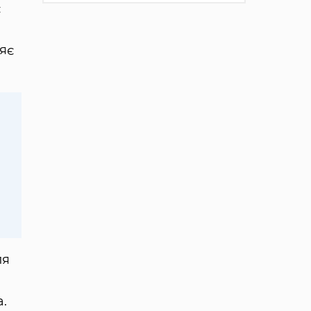
є
яє
ля
а.