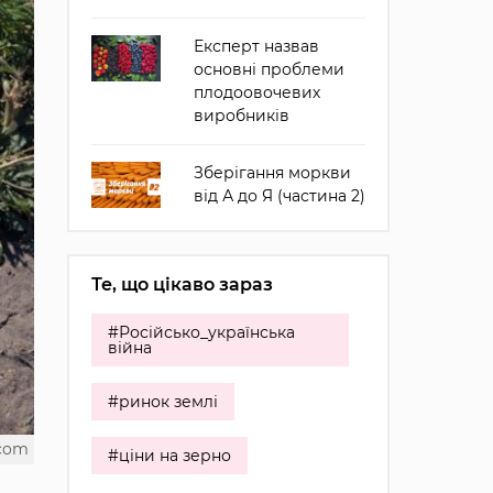
Експерт назвав
основні проблеми
плодоовочевих
виробників
Зберігання моркви
від А до Я (частина 2)
Те, що цікаво зараз
#Російсько_українська
війна
#ринок землі
.com
#ціни на зерно