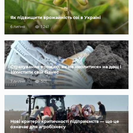
Як підвищити врожайність сої в Україні
6 липня
1 241
Страхування врожаю, як не «молитися» на дощ і
захистити свій бізнес
7 липня
501
Нові критерії критичності підприємств — що це
означає для агробізнесу