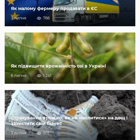
Як малому фермеру продавати в ЄС
3 липня
766
Як підвищити врожайність сої в Україні
6 липня
1 241
Страхування врожаю, як не «молитися» на дощ і
захистити свій бізнес
7 липня
501