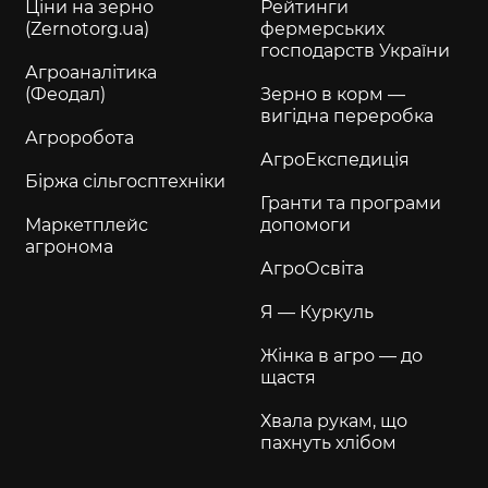
Ціни на зерно
Рейтинги
(Zernotorg.ua)
фермерських
господарств України
Агроаналітика
(Феодал)
Зерно в корм —
вигідна переробка
Агроробота
АгроЕкспедиція
Біржа сільгосптехніки
Гранти та програми
Маркетплейс
допомоги
агронома
АгроОсвіта
Я — Куркуль
Жінка в агро — до
щастя
Хвала рукам, що
пахнуть хлібом