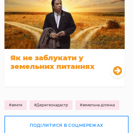
Як не заблукати у
земельних питаннях
#земля
#Держгеокадастр
#земельна ділянка
ПОДІЛИТИСЯ В СОЦМЕРЕЖАХ