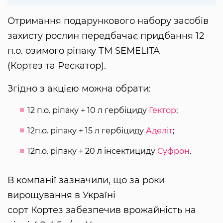
Отримання подарункового набору засобів
захисту рослин передбачає придбання 12
п.о. озимого ріпаку ТМ SEMELITA
(Кортез та Рескатор).
Згідно з акцією можна обрати:
12 п.о. ріпаку + 10 л гербіциду
Гектор
;
12п.о. ріпаку + 15 л гербіциду
Аделіт
;
12п.о. ріпаку + 20 л інсектициду
Суфрон
.
В компанії зазначили, що за роки
вирощування в Україні
сорт Кортез забезпечив врожайність на