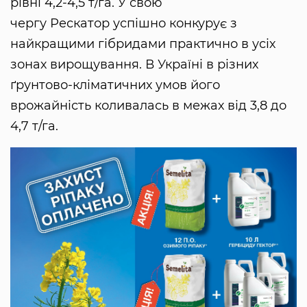
рівні 4,2-4,5 т/га. У свою
чергу Рескатор успішно конкурує з
найкращими гібридами практично в усіх
зонах вирощування. В Україні в різних
ґрунтово-кліматичних умов його
врожайність коливалась в межах від 3,8 до
4,7 т/га.