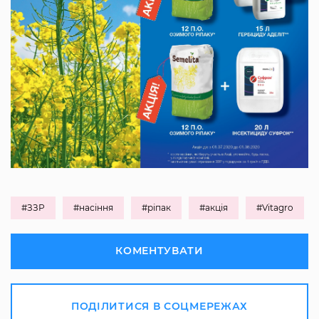
#ЗЗР
#насіння
#ріпак
#акція
#Vitagro
КОМЕНТУВАТИ
ПОДІЛИТИСЯ В СОЦМЕРЕЖАХ