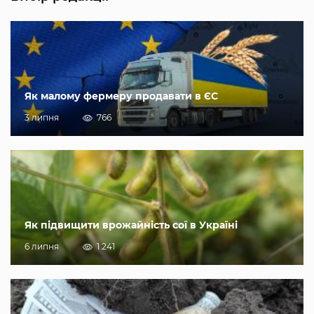
Як малому фермеру продавати в ЄС
3 липня
766
Як підвищити врожайність сої в Україні
6 липня
1 241