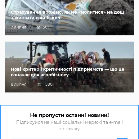
Страхування врожаю, як не «молитися» на дощ і
захистити свій бізнес
7 липня
501
Нові критерії критичності підприємств — що це
означає для агробізнесу
8 липня
1 580
Не пропусти останні новини!
Підписуйся на наші соціальні мережі та e-mail
розсилку.