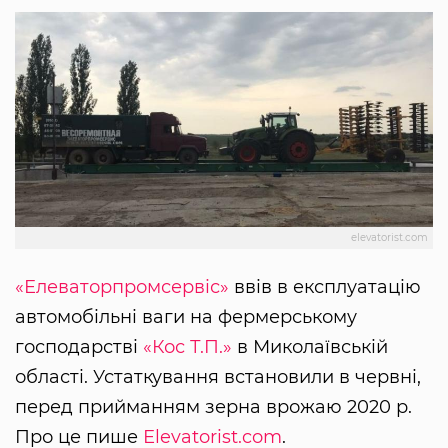
еlevatorist.com
«Елеваторпромсервіс»
ввів в експлуатацію
автомобільні ваги на фермерському
господарстві
«Кос Т.П.»
в Миколаївській
області. Устаткування встановили в червні,
перед прийманням зерна врожаю 2020 р.
Про це пише
Еlevatorist.com
.