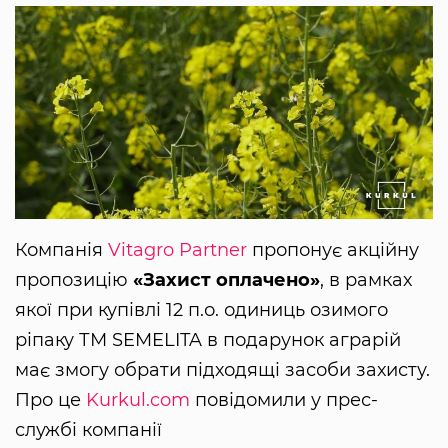
Компанія
Vitagro Partner
пропонує акційну
пропозицію
«Захист оплачено»
, в рамках
якої при купівлі 12 п.о. одиниць озимого
ріпаку ТМ SEMELITA в подарунок аграрій
має змогу обрати підходящі засоби захисту.
Про це
Kurkul.com
повідомили у прес-
службі компанії