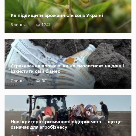
Як підвищити врожайність сої в Україні
6 липня
1 241
Страхування врожаю, як не «молитися» на дощ і
захистити свій бізнес
7 липня
501
Нові критерії критичності підприємств — що це
означає для агробізнесу