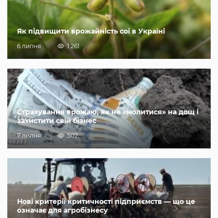
Як підвищити врожайність сої в Україні
6 липня
1 261
Страхування врожаю, як не «молитися» на дощ і
захистити свій бізнес
7 липня
507
Нові критерії критичності підприємств — що це
означає для агробізнесу