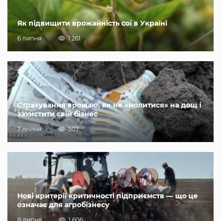
Як підвищити врожайність сої в Україні
6 липня
1 261
Страхування врожаю, як не «молитися» на дощ і
захистити свій бізнес
7 липня
507
Нові критерії критичності підприємств — що це
означає для агробізнесу
8 липня
1 606