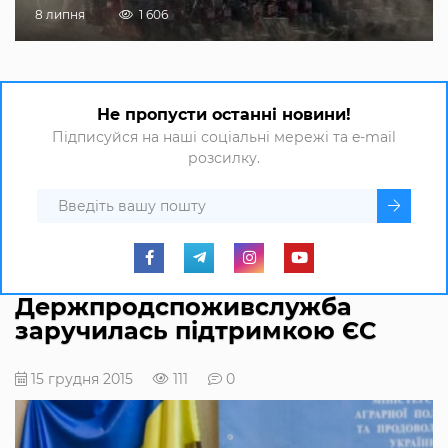
8 липня
1 606
Не пропусти останні новини!
Підписуйся на наші соціальні мережі та e-mail
розсилку.
Держпродспоживслужба
заручилась підтримкою ЄС
15 грудня 2015
111
0