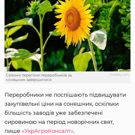
Рixabay.com
Сезонні перегони переробників за
соняшник завершилися
Переробники не поспішають підвищувати
закупівельні ціни на соняшник, оскільки
більшість заводів уже забезпечені
сировиною на період новорічних свят,
пише
«УкрАгроКонсалт»
.