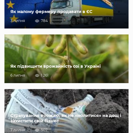
Як малому фермеру продавати в ЄС
3 липня
784
Як підвищити врожайність сої в Україні
6 липня
1 261
Страхування врожаю, як не «молитися» на дощ і
захистити свій бізнес
7 липня
507