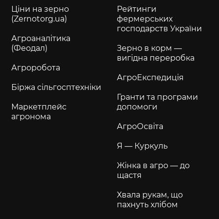
Ціни на зерно
Рейтинги
(Zernotorg.ua)
фермерських
господарств України
Агроаналітика
(Феодал)
Зерно в корм —
вигідна переробка
Агроробота
АгроЕкспедиція
Біржа сільгосптехніки
Гранти та програми
Маркетплейс
допомоги
агронома
АгроОсвіта
Я — Куркуль
Жінка в агро — до
щастя
Хвала рукам, що
пахнуть хлібом