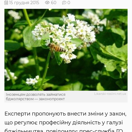
15 грудня 2015
60
0
Likarski-roslini.net.ua
Іноземцям дозволять займатися
бджолярством — законопроект
Експерти пропонують внести зміни у закон,
що регулює професійну діяльність у галузі
бджільництва, повідомляє прес-служба ГО