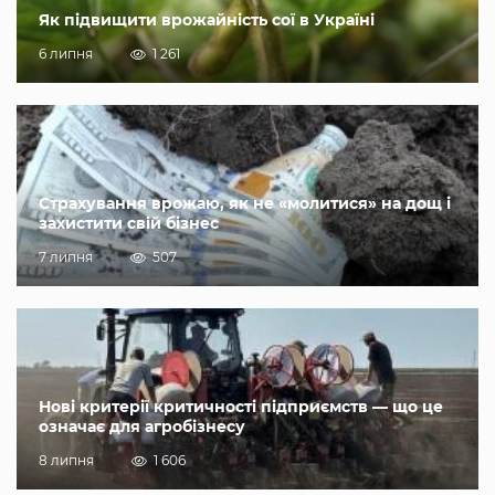
Як підвищити врожайність сої в Україні
6 липня
1 261
Страхування врожаю, як не «молитися» на дощ і
захистити свій бізнес
7 липня
507
Нові критерії критичності підприємств — що це
означає для агробізнесу
8 липня
1 606