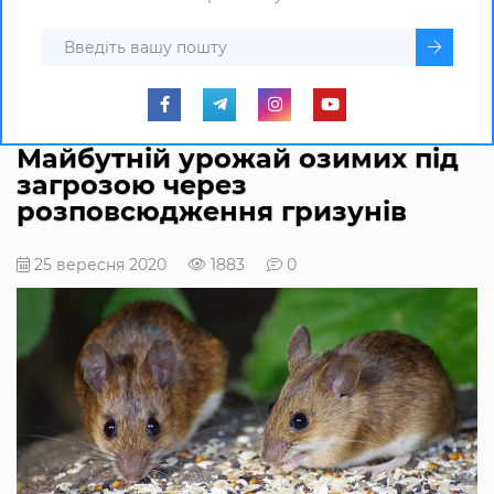
Майбутній урожай озимих під
загрозою через
розповсюдження гризунів
25 вересня 2020
1883
0