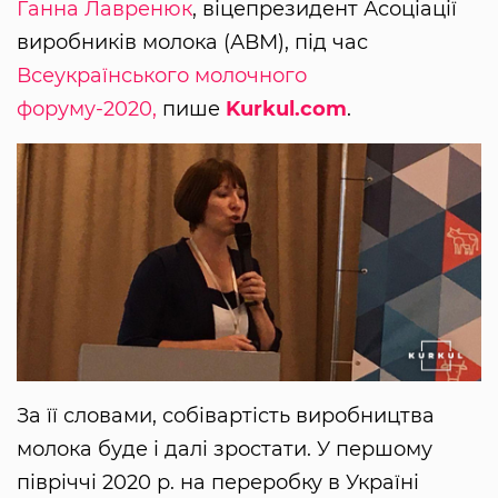
Ганна Лавренюк
, віцепрезидент Асоціації
виробників молока (АВМ), під час
Всеукраїнського молочного
форуму-2020,
пише
Kurkul.com
.
За її словами, собівартість виробництва
молока буде і далі зростати. У першому
півріччі 2020 р. на переробку в Україні