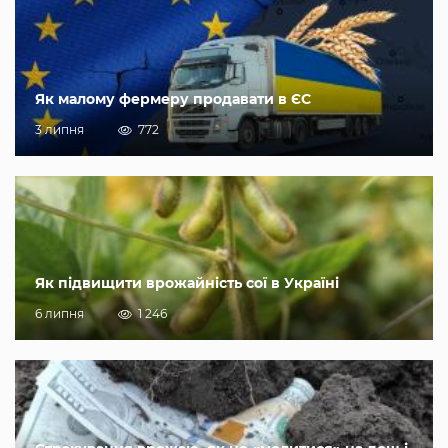
Як малому фермеру продавати в ЄС
3 липня
772
Як підвищити врожайність сої в Україні
6 липня
1 246