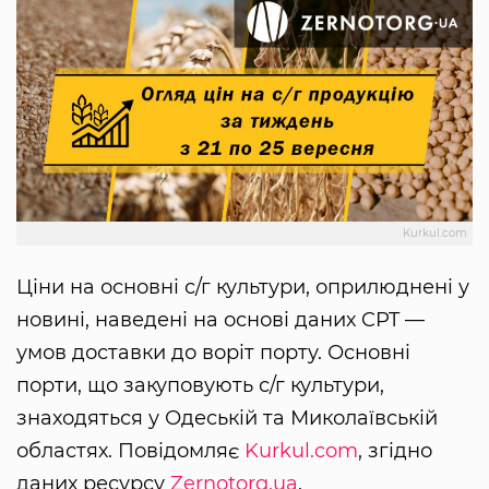
Kurkul.com
Ціни на основні с/г культури, оприлюднені у
новині, наведені на основі даних CPT —
умов доставки до воріт порту. Основні
порти, що закуповують с/г культури,
знаходяться у Одеській та Миколаївській
областях. Повідомляє
Kurkul.com
, згідно
даних ресурсу
Zernotorg.ua
.