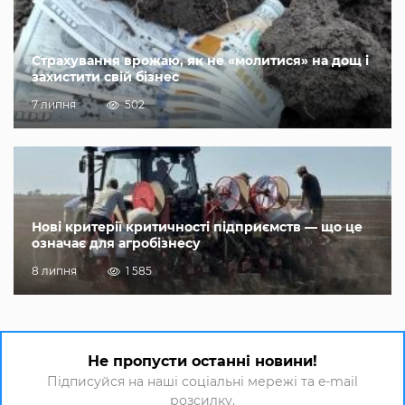
Страхування врожаю, як не «молитися» на дощ і
захистити свій бізнес
7 липня
502
Нові критерії критичності підприємств — що це
означає для агробізнесу
8 липня
1 585
Не пропусти останні новини!
Підписуйся на наші соціальні мережі та e-mail
розсилку.