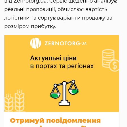
від Zernotorg.ua. Сервіс щоденно аналізує
реальні пропозиції, обчислює вартість
логістики та сортує варіанти продажу за
розміром прибутку.
Отримуй повідомлення