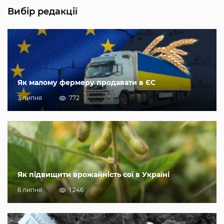
Вибір редакції
Як малому фермеру продавати в ЄС
3 липня
772
Як підвищити врожайність сої в Україні
6 липня
1 246