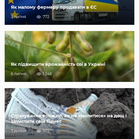
Як малому фермеру продавати в ЄС
3 липня
772
Як підвищити врожайність сої в Україні
6 липня
1 246
Страхування врожаю, як не «молитися» на дощ і
захистити свій бізнес
7 липня
502