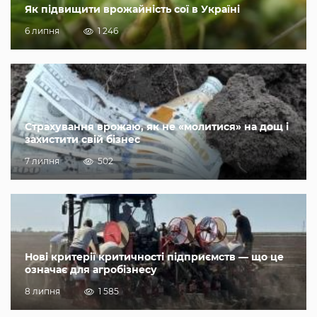
Як підвищити врожайність сої в Україні
6 липня
1 246
Страхування врожаю, як не «молитися» на дощ і
захистити свій бізнес
7 липня
502
Нові критерії критичності підприємств — що це
означає для агробізнесу
8 липня
1 585