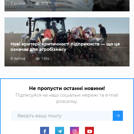
7 липня
509
Нові критерії критичності підприємств — що це
означає для агробізнесу
8 липня
1 614
Не пропусти останні новини!
Підписуйся на наші соціальні мережі та e-mail
розсилку.