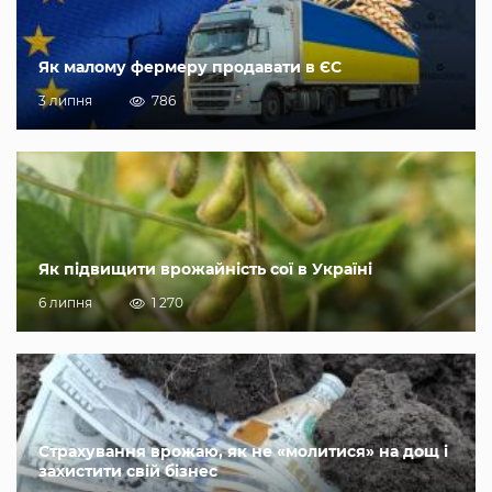
Як малому фермеру продавати в ЄС
3 липня
786
Як підвищити врожайність сої в Україні
6 липня
1 270
Страхування врожаю, як не «молитися» на дощ і
захистити свій бізнес