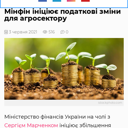
Мінфін ініціює податкові зміни
для агросектору
3 червня 2021
516
0
istockphoto.com
Міністерство фінансів України на чолі з
Сергієм Марченком
ініціює збільшення