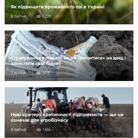
Як підвищити врожайність сої в Україні
6 липня
1 270
Страхування врожаю, як не «молитися» на дощ і
захистити свій бізнес
7 липня
509
Нові критерії критичності підприємств — що це
означає для агробізнесу
8 липня
1 614