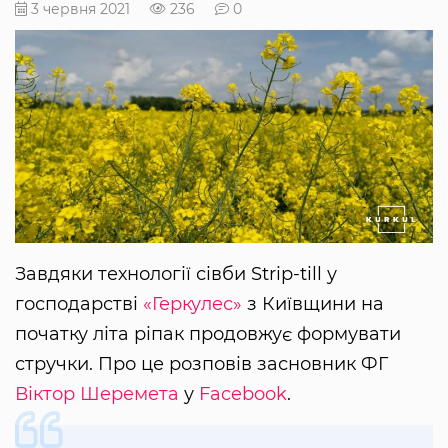
3 червня 2021
236
0
Завдяки технології сівби Strip-till у
господарстві
«Геркулес»
з Київщини на
початку літа ріпак продовжує формувати
стручки. Про це розповів засновник ФГ
Віктор Шеремета
у
Facebook
.