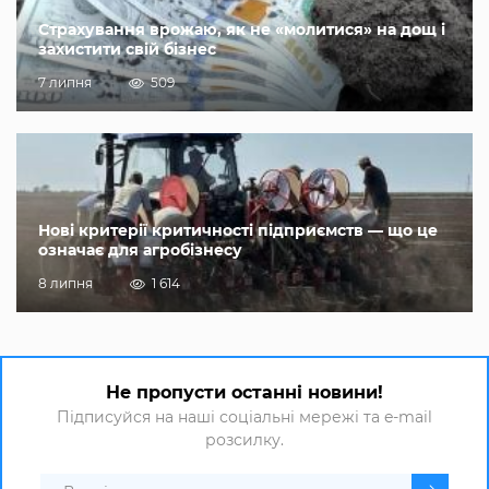
Страхування врожаю, як не «молитися» на дощ і
захистити свій бізнес
7 липня
509
Нові критерії критичності підприємств — що це
означає для агробізнесу
8 липня
1 614
Не пропусти останні новини!
Підписуйся на наші соціальні мережі та e-mail
розсилку.