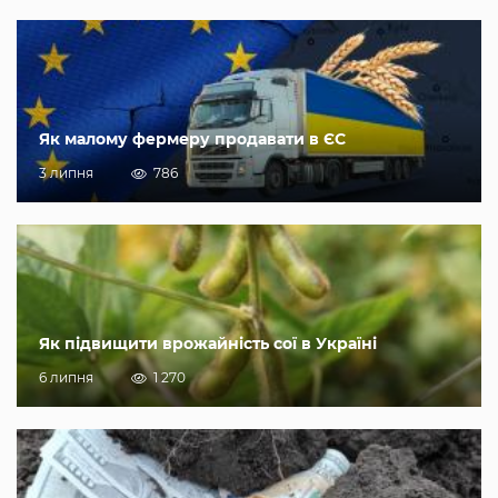
Як малому фермеру продавати в ЄС
3 липня
786
Як підвищити врожайність сої в Україні
6 липня
1 270