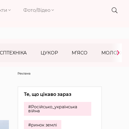
кти
Фото/Відео
›
СПТЕХНІКА
ЦУКОР
М’ЯСО
МОЛОКО
Реклама
Те, що цікаво зараз
#Російсько_українська
війна
#ринок землі