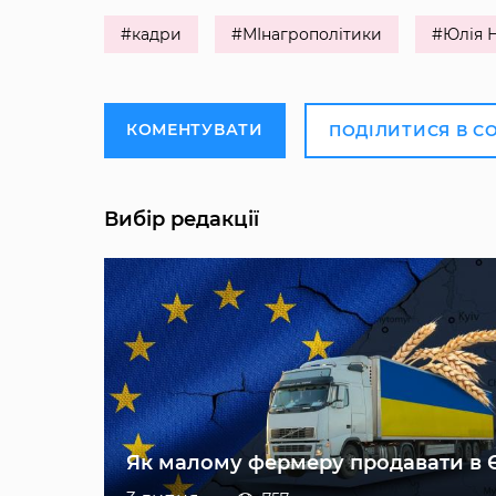
#кадри
#МІнагрополітики
#Юлія 
КОМЕНТУВАТИ
ПОДІЛИТИСЯ В С
Вибір редакції
Як малому фермеру продавати в 