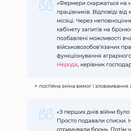
«Фермери скаржаться на 
працівників. Відповіді від
місяці. Через неповноцін
кабінету запитів на броню
позбавлені можливості вч
військовозобов’язаних пра
функціонування аграрного
Нерода
, керівник господа
постійна зміна вимог і зловживання 
«З перших днів війни було
Просто подавали списки. Н
отримували бронь. Потім ч