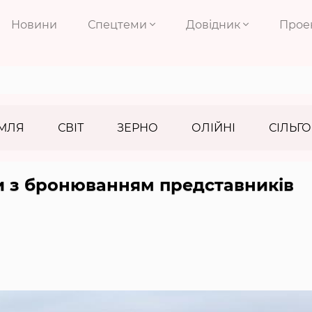
Новини
Спецтеми
Довідник
Прое
МЛЯ
СВІТ
ЗЕРНО
ОЛІЙНІ
СІЛЬГО
и з бронюванням представників