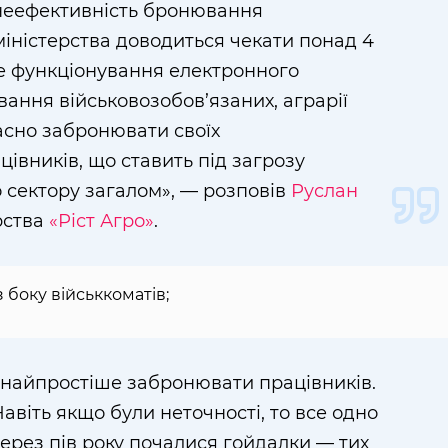
неефективність бронювання
 міністерства доводиться чекати понад 4
не функціонування електронного
вання військовозобов’язаних, аграрії
асно забронювати своїх
цівників, що ставить під загрозу
 сектору загалом», — розповів
Руслан
рства
«Ріст Агро»
.
з боку військкоматів;
 найпростіше забронювати працівників.
авіть якщо були неточності, то все одно
ерез пів року почалися гойдалки — тих