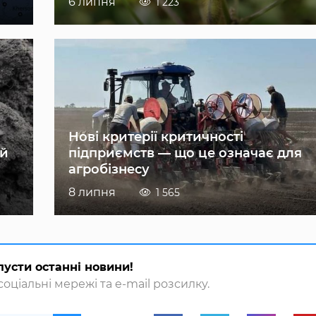
6 липня
1 223
Нові критерії критичності
ій
підприємств — що це означає для
агробізнесу
8 липня
1 565
пусти останні новини!
оціальні мережі та e-mail розсилку.