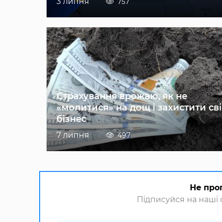
3 липня
757
Страхування врожаю, як не
«молитися» на дощ і захистити св
бізнес
7 липня
497
Не про
Підписуйся на наші с