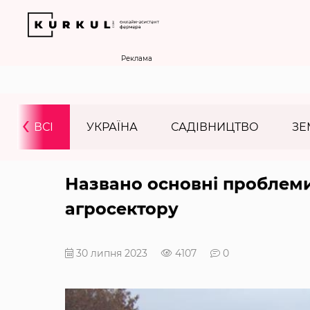
Реклама
‹
ВСІ
УКРАЇНА
САДІВНИЦТВО
ЗЕ
Названо основні проблем
агросектору
30 липня 2023
4107
0