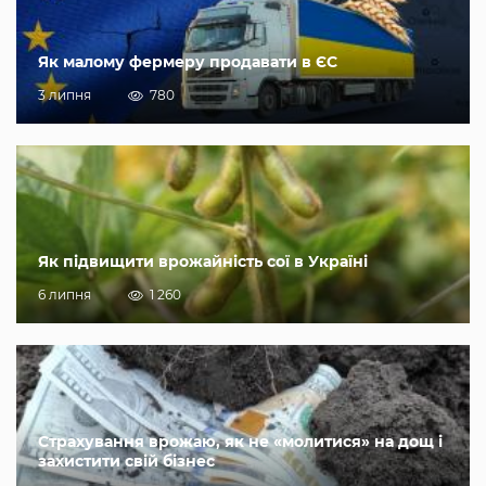
Як малому фермеру продавати в ЄС
3 липня
780
Як підвищити врожайність сої в Україні
6 липня
1 260
Страхування врожаю, як не «молитися» на дощ і
захистити свій бізнес