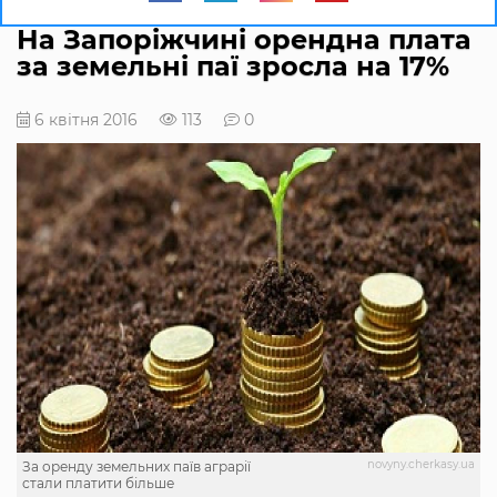
На Запоріжчині орендна плата
за земельні паї зросла на 17%
6 квітня 2016
113
0
novyny.cherkasy.ua
За оренду земельних паїв аграрії
стали платити більше