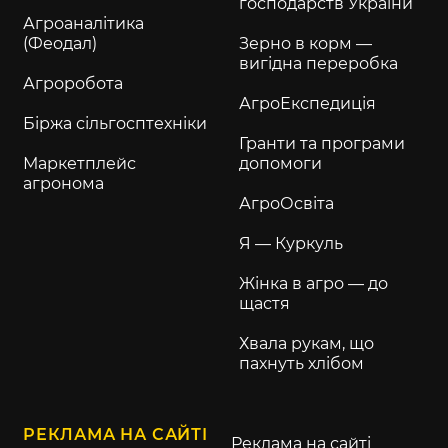
господарств України
Агроаналітика
(Феодал)
Зерно в корм —
вигідна переробка
Агроробота
АгроЕкспедиція
Біржа сільгосптехніки
Гранти та програми
Маркетплейс
допомоги
агронома
АгроОсвіта
Я — Куркуль
Жінка в агро — до
щастя
Хвала рукам, що
пахнуть хлібом
РЕКЛАМА НА САЙТІ
Реклама на сайті