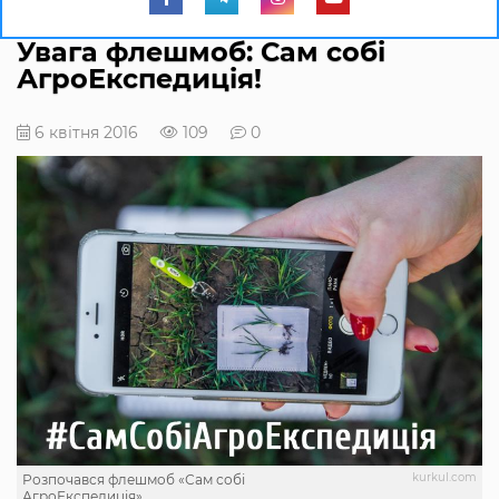
Увага флешмоб: Сам собі
АгроЕкспедиція!
6 квітня 2016
109
0
kurkul.com
Розпочався флешмоб «Сам собі
АгроЕкспедиція»