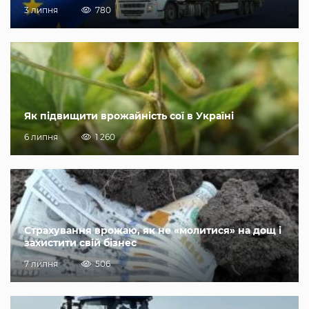
3 липня
780
Як підвищити врожайність сої в Україні
6 липня
1 260
Страхування врожаю, як не «молитися» на дощ і
захистити свій бізнес
7 липня
506