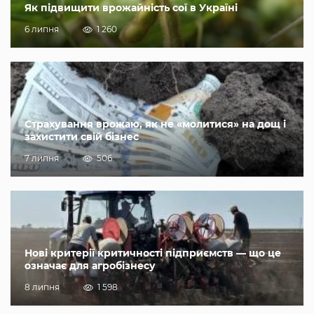
Як підвищити врожайність сої в Україні
6 липня
1 260
Страхування врожаю, як не «молитися» на дощ і
захистити свій бізнес
7 липня
506
Нові критерії критичності підприємств — що це
означає для агробізнесу
8 липня
1 598