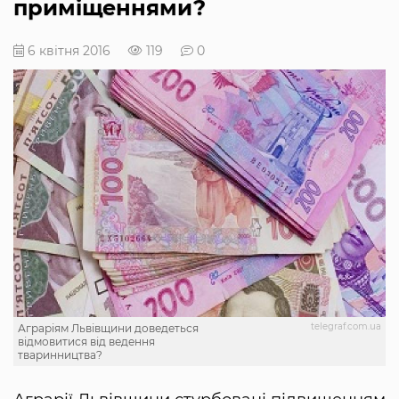
приміщеннями?
6 квітня 2016
119
0
telegraf.com.ua
Аграріям Львівщини доведеться
відмовитися від ведення
тваринництва?