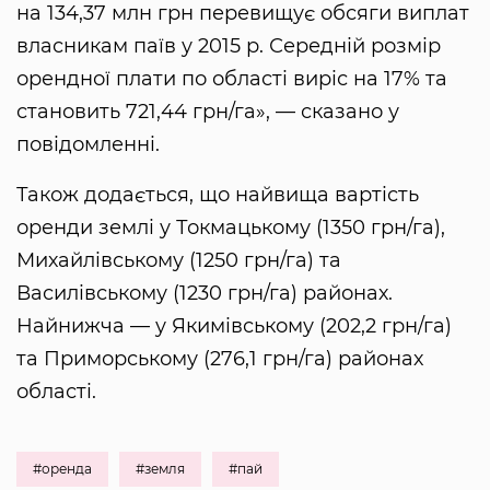
на 134,37 млн грн перевищує обсяги виплат
власникам паїв у 2015 р. Середній розмір
орендної плати по області виріс на 17% та
становить 721,44 грн/га», — сказано у
повідомленні.
Також додається, що найвища вартість
оренди землі у Токмацькому (1350 грн/га),
Михайлівському (1250 грн/га) та
Василівському (1230 грн/га) районах.
Найнижча — у Якимівському (202,2 грн/га)
та Приморському (276,1 грн/га) районах
області.
#оренда
#земля
#пай