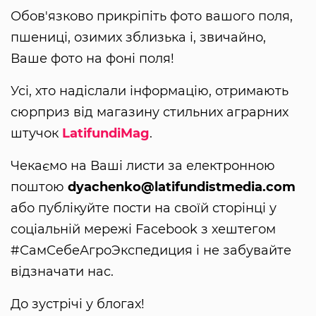
Обов'язково прикріпіть фото вашого поля,
пшениці, озимих зблизька і, звичайно,
Ваше фото на фоні поля!
Усі, хто надіслали інформацію, отримають
сюрприз від магазину стильних аграрних
штучок
LatifundiMag
.
Чекаємо на Ваші листи за електронною
поштою
dyachenko@latifundistmedia.com
або публікуйте пости на своїй сторінці у
соціальній мережі Facebook з хештегом
#СамСебеАгроЭкспедиция і не забувайте
відзначати нас.
До зустрічі у блогах!