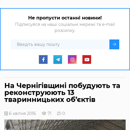
Не пропусти останні новини!
Підписуйся на наші соціальні мережі та e-mail
розсилку.
На Чернігівщині побудують та
реконструюють 13
тваринницьких об’єктів
6 квітня 2016
71
0