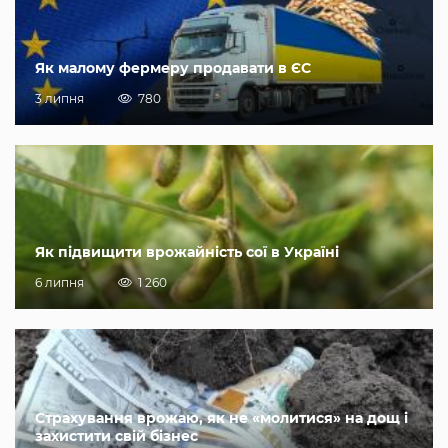
Як малому фермеру продавати в ЄС
3 липня
780
Як підвищити врожайність сої в Україні
6 липня
1 260
Страхування врожаю, як не «молитися» на дощ і
захистити свій бізнес