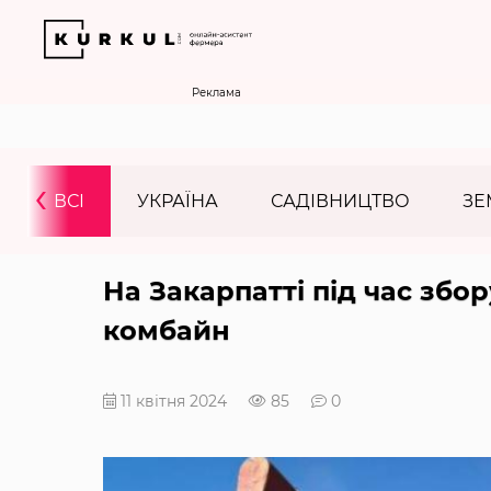
Реклама
‹
ВСІ
УКРАЇНА
САДІВНИЦТВО
ЗЕ
На Закарпатті під час збо
комбайн
11 квітня 2024
85
0