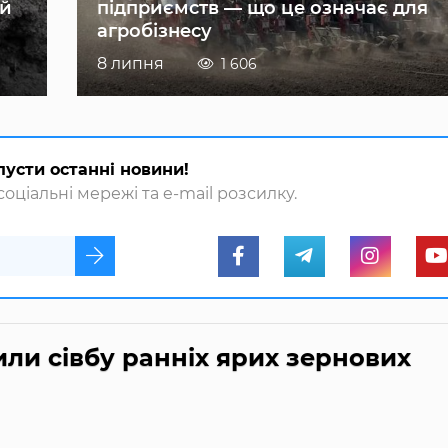
ій
підприємств — що це означає для
агробізнесу
8 липня
1 606
пусти останні новини!
оціальні мережі та e-mail розсилку.
ли сівбу ранніх ярих зернових