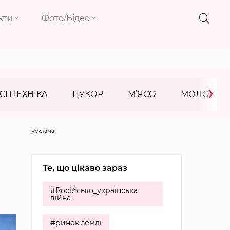
кти
Фото/Відео
›
СПТЕХНІКА
ЦУКОР
М’ЯСО
МОЛОКО
Реклама
Те, що цікаво зараз
#Російсько_українська
війна
#ринок землі