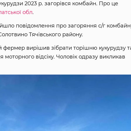
кукурудзи 2023 р. загорівся комбайн. Про це
атської обл
.
дійшло повідомлення про загоряння с/г комбайн
Солотвино Тячівського району.
й фермер вирішив зібрати торішню кукурудзу т
 моторного відсіку. Чоловік одразу викликав