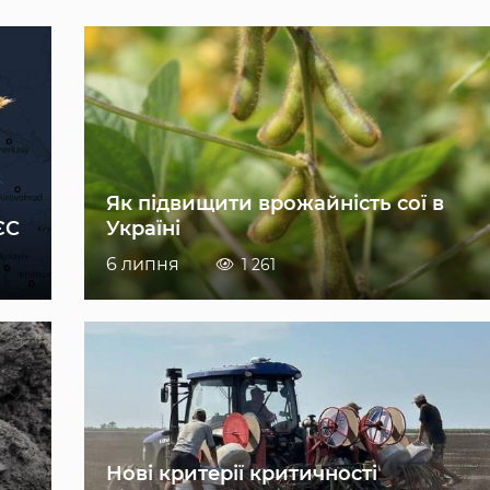
Як підвищити врожайність сої в
ЄС
Україні
6 липня
1 261
Нові критерії критичності