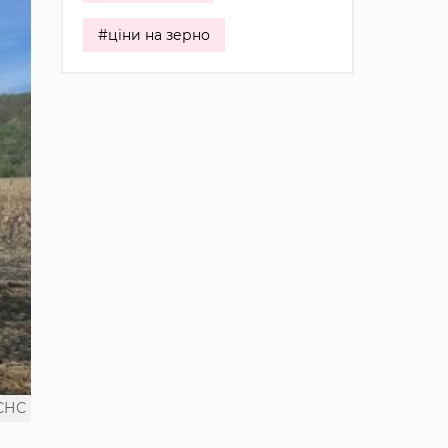
#ціни на зерно
СНС