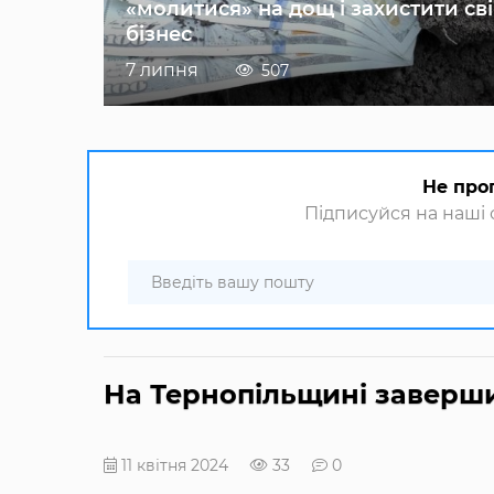
«молитися» на дощ і захистити св
бізнес
7 липня
507
Не про
Підписуйся на наші с
На Тернопільщині заверши
11 квітня 2024
33
0