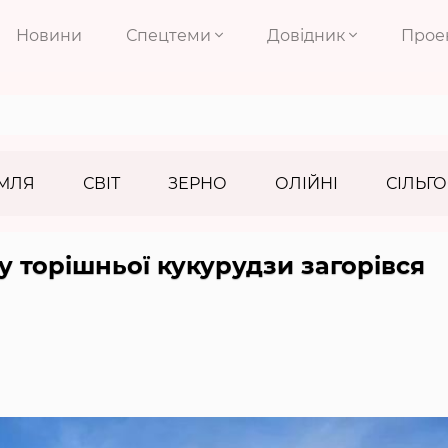
Новини
Спецтеми
Довідник
Прое
МЛЯ
СВІТ
ЗЕРНО
ОЛІЙНІ
СІЛЬГО
ру торішньої кукурудзи загорівся