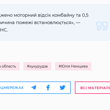
жено моторний відсік комбайну та 0,5
Причина пожежі встановлюється», —
СНС.
 область
#кукурудза
#Юлія Немцева
ОЦМЕРЕЖАХ
ВСІ МАТЕРІАЛ