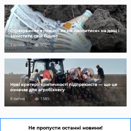
Страхування врожаю, як не «молитися» на дощ і
захистити свій бізнес
7 липня
502
Нові критерії критичності підприємств — що це
означає для агробізнесу
8 липня
1 585
Не пропусти останні новини!