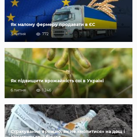
Як малому фермеру продавати в ЄС
3 липня
772
Як підвищити врожайність сої в Україні
6 липня
1 246
Страхування врожаю, як не «молитися» на дощ і