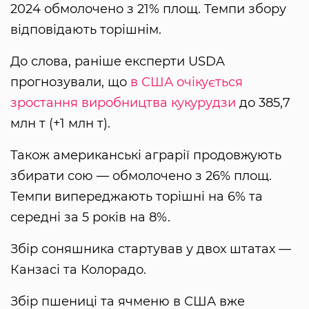
2024 обмолочено з 21% площ. Темпи збору
відповідають торішнім.
До слова, раніше експерти USDA
прогнозували, що
в США очікується
зростання виробництва кукурудзи
до 385,7
млн т (+1 млн т).
Також американські аграрії продовжують
збирати сою — обмолочено з 26% площ.
Темпи випереджають торішні на 6% та
середні за 5 років на 8%.
Збір соняшника стартував у двох штатах —
Канзасі та Колорадо.
Збір пшениці та ячменю в США вже