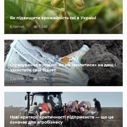
Як підвищити врожайність сої в Україні
6 липня
1 246
Страхування врожаю, як не «молитися» на дощ і
захистити свій бізнес
7 липня
502
Нові критерії критичності підприємств — що це
означає для агробізнесу