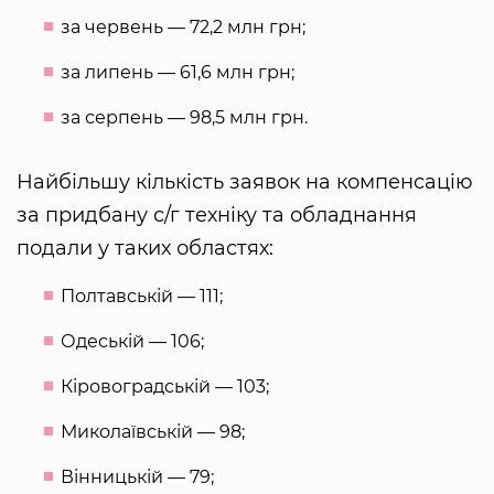
за червень — 72,2 млн грн;
за липень — 61,6 млн грн;
за серпень — 98,5 млн грн.
Найбільшу кількість заявок на компенсацію
за придбану с/г техніку та обладнання
подали у таких областях:
Полтавській — 111;
Одеській — 106;
Кіровоградській — 103;
Миколаївській — 98;
Вінницькій — 79;