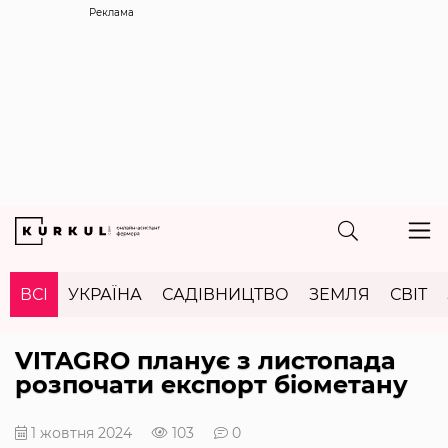
Реклама
ВСІ
УКРАЇНА
САДІВНИЦТВО
ЗЕМЛЯ
СВІТ
VITAGRO планує з листопада
розпочати експорт біометану
1 жовтня 2024
103
0