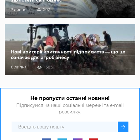
захистити свій бізнес
7 липня
502
Нові критерії критичності підприємств — що це
означає для агробізнесу
8 липня
1 585
Не пропусти останні новини!
Підписуйся на наші соціальні мережі та e-mail
розсилку.