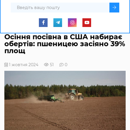
Осіння посівна в США набирає
обертів: пшеницею засіяно 39%
площ
1 жовтня 2024
51
0