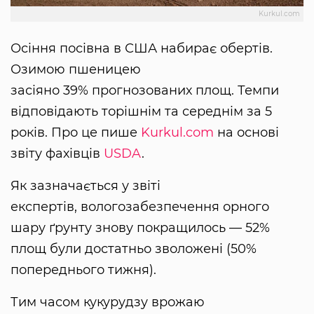
Kurkul.com
Осіння посівна в США набирає обертів.
Озимою пшеницею
засіяно 39% прогнозованих площ. Темпи
відповідають торішнім та середнім за 5
років. Про це пише
Kurkul.com
на основі
звіту фахівців
USDA
.
Як зазначається у звіті
експертів, вологозабезпечення орного
шару ґрунту знову покращилось — 52%
площ були достатньо зволожені (50%
попереднього тижня).
Тим часом кукурудзу врожаю