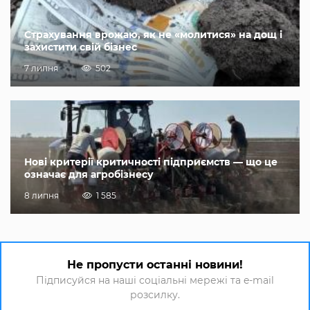
Страхування врожаю, як не «молитися» на дощ і
захистити свій бізнес
7 липня
502
Нові критерії критичності підприємств — що це
означає для агробізнесу
8 липня
1 585
Не пропусти останні новини!
Підписуйся на наші соціальні мережі та e-mail
розсилку.