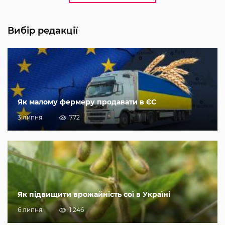
Вибір редакції
Як малому фермеру продавати в ЄС
3 липня
772
Як підвищити врожайність сої в Україні
6 липня
1 246