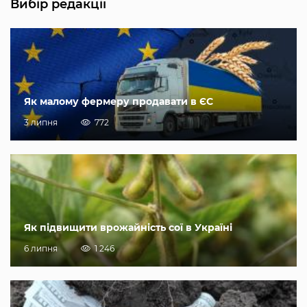
Вибір редакції
Як малому фермеру продавати в ЄС
3 липня
772
Як підвищити врожайність сої в Україні
6 липня
1 246