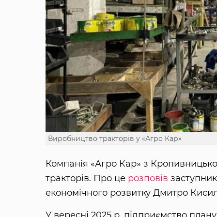
Виробництво тракторів у «Агро Кар»
Компанія «Агро Кар» з Кропивницько
тракторів. Про це
розповів
заступник
економічного розвитку Дмитро Кисил
У вересні 2025 р. підприємство план