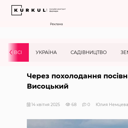
Реклама
‹
ВСІ
УКРАЇНА
САДІВНИЦТВО
ЗЕ
Через похолодання посів
Висоцький
14 квітня 2025
68
0
Юлия Немцев