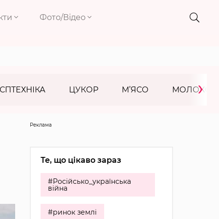
кти
Фото/Відео
›
СПТЕХНІКА
ЦУКОР
М’ЯСО
МОЛОКО
Реклама
Те, що цікаво зараз
#Російсько_українська
війна
#ринок землі