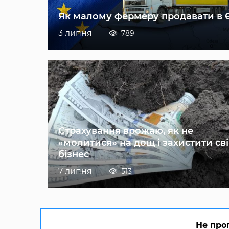
Як малому фермеру продавати в 
3 липня
789
Страхування врожаю, як не
«молитися» на дощ і захистити св
бізнес
7 липня
513
Не про