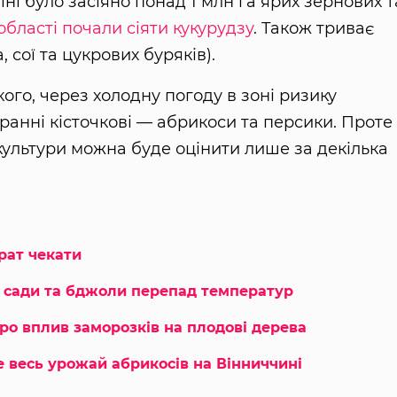
їні було засіяно понад 1 млн га ярих зернових т
області почали сіяти кукурудзу
. Також триває
 сої та цукрових буряків).
ого, через холодну погоду в зоні ризику
анні кісточкові — абрикоси та персики. Проте
культури можна буде оцінити лише за декілька
трат чекати
ь сади та бджоли перепад температур
ро вплив заморозків на плодові дерева
 весь урожай абрикосів на Вінниччині