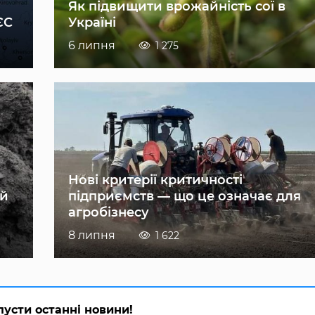
Як підвищити врожайність сої в
ЄС
Україні
6 липня
1 275
Нові критерії критичності
ій
підприємств — що це означає для
агробізнесу
8 липня
1 622
пусти останні новини!