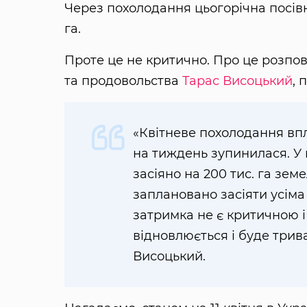
Через похолодання цьогорічна посівн
га.
Проте це не критично. Про це розпов
та продовольства
Тарас Висоцький
,
«Квітневе похолодання впл
на тиждень зупинилася. У
засіяно на 200 тис. га зе
заплановано засіяти усіма 
затримка не є критичною і
відновлюється і буде трив
Висоцький.