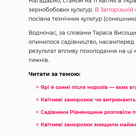
Нагадаємо, станом на 11 квітня в Укра
зернобобових культур.
В Запорізькій 
посівна технічних культур (соняшника,
Водночас, за словами Тараса Висоцьк
опинилося садівництво, насамперед р
результат впливу похолодання на ці 
тижнів.
Читати за темою:
Ярі й озимі після морозів — яких в
Квітневі заморозки: чи витримают
Садівники Рівненщини розповіли п
Квітневі заморозки знищили майже