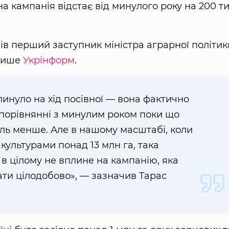
а кампанія відстає від минулого року на 200 ти
ів перший заступник міністра аграрної політик
 пише
Укрінформ
.
инуло на хід посівної — вона фактично
 порівнянні з минулим роком поки що
мель менше. Але в нашому масштабі, коли
культурами понад 13 млн га, така
 в цілому не вплине на кампанію, яка
ати цілодобово», — зазначив Тарас