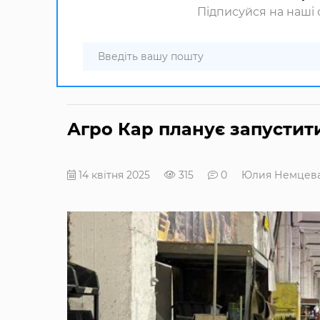
Підписуйся на наші с
Агро Кар планує запустит
14 квітня 2025
315
0
Юлия Немцев