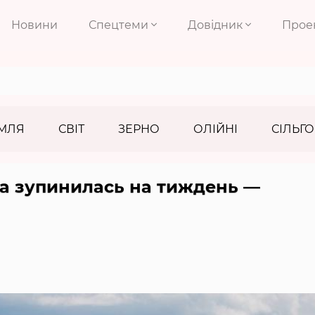
Новини
Спецтеми
Довідник
Прое
МЛЯ
СВІТ
ЗЕРНО
ОЛІЙНІ
СІЛЬГО
на зупинилась на тиждень —
а