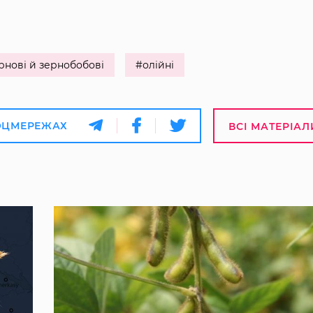
рнові й зернобобові
#олійні
ОЦМЕРЕЖАХ
ВСІ МАТЕРІАЛ