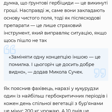
думка, що ґрунтові гербіциди — це викинуті
гроші. Насправді ж, саме вони закладають
основу чистого поля, тоді як післясходові
препарати — це лише страховий
інструмент, який виправляє ситуацію, якщо
щось пішло не так
«Заміняти одну концепцію іншою — це
помилка. І цьогоріч це досить добре
видно», — додав Микола Сучек.
Як пояснив фахівець, наразі у кукурудзи
один із найбільш гербокритичних періодів і
кожен день спільної вегетації з бур’янами
це мінус 200 кг урожаю. А 10 днів це