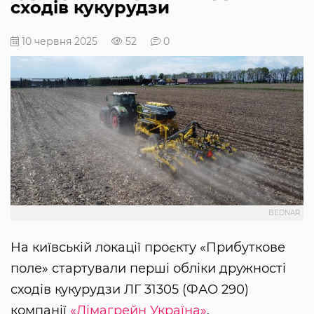
сходів кукурудзи
10 червня 2025
52
0
BEDNAR
На київській локації проєкту «Прибуткове
поле» стартували перші обліки дружності
сходів кукурудзи ЛГ 31305 (ФАО 290)
компанії
«Лімагрейн Україна»
.