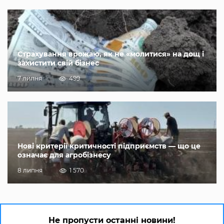
Страхування врожаю, як не «молитися» на дощ і
захистити свій бізнес
7 липня
499
Нові критерії критичності підприємств — що це
означає для агробізнесу
8 липня
1 570
Не пропусти останні новини!