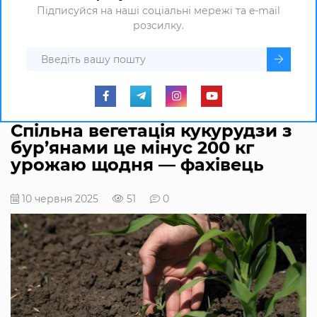
Підписуйся на наші соціальні мережі та e-mail
розсилку.
Спільна вегетація кукурудзи з
бур’янами це мінус 200 кг
урожаю щодня — фахівець
10 червня 2025
51
0