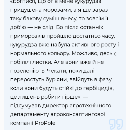
«Боятися, що от в мене кукурудза
придушена морозами, а я ще зараз
таку бакову суміш внесу, то зовсім її
доб'ю — не слід. Бо після останніх
приморозків пройшло достатньо часу,
кукурудза вже набула активного росту і
нормального кольору. Можливо, десь є
побілілі листки. Але вони вже й не
позеленіють. Чекати, поки далі
переростуть бур'яни, ввійдуть в фазу,
коли вони будуть стійкі до гербіцидів,
це лишень робити гірше», —
підсумував директор агротехнічного
департаменту агроконсалтингової
компанії ProPole.