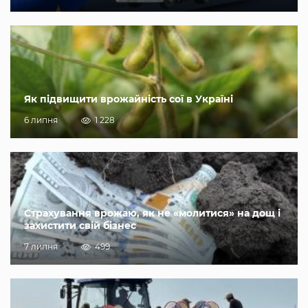
Як підвищити врожайність сої в Україні
6 липня
1 228
Страхування врожаю, як не «молитися» на дощ і
захистити свій бізнес
7 липня
499