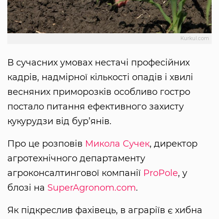
Kurkul.com
В сучасних умовах нестачі професійних
кадрів, надмірної кількості опадів і хвилі
весняних приморозків особливо гостро
постало питання ефективного захисту
кукурудзи від бур’янів.
Про це розповів
Микола Сучек
, директор
агротехнічного департаменту
агроконсалтингової компанії
ProPole
, у
блозі на
SuperAgronom.com
.
Як підкреслив фахівець, в аграріїв є хибна