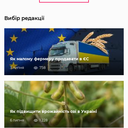
Вибір редакції
Як малому фермеру продавати в ЄС
3 липня
758
Як підвищити врожайність сої в Україні
6 липня
1 228