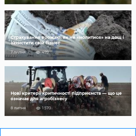
Страхування врожаю, як не «молитися» на дощ і
захистити свій бізнес
7 липня
499
Нові критерії критичності підприємств — що це
означає для агробізнесу
8 липня
1 570