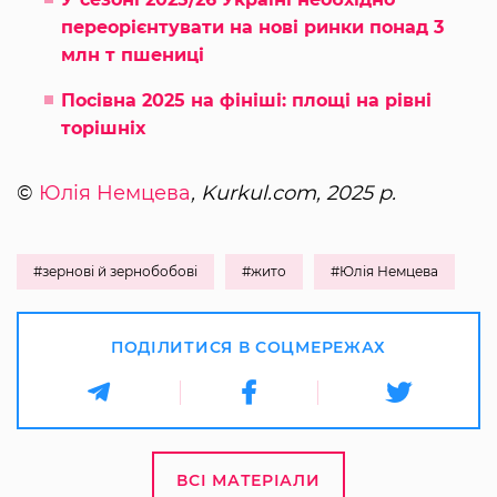
переорієнтувати на нові ринки понад 3
млн т пшениці
Посівна 2025 на фініші: площі на рівні
торішніх
©
Юлія Немцева
, Kurkul.com, 2025 р.
#зернові й зернобобові
#жито
#Юлія Немцева
ПОДІЛИТИСЯ В СОЦМЕРЕЖАХ
ВСІ МАТЕРІАЛИ