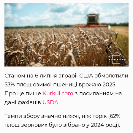
Станом на 6 липня аграрії США обмолотили
53% площ озимої пшениці врожаю 2025.
Про це пише
Kurkul.com
з посиланням на
дані фахівців
USDA
.
Темпи збору значно нижчі, ніж торік (62%
площ зернових було зібрано у 2024 році).