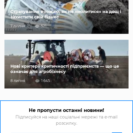
Страхування врожаю, як не «молитися» на дощ і
захистити свій бізнес
7 липня
521
Нові критерії критичності підприємств — що це
означає для агробізнесу
8 липня
1 645
Не пропусти останні новини!
Підписуйся на наші соціальні мережі та e-mail
розсилку.