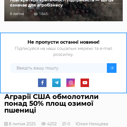
означає для агробізнесу
8 липня
1 645
Не пропусти останні новини!
Підписуйся на наші соціальні мережі та e-mail
розсилку.
Аграрії США обмолотили
понад 50% площ озимої
пшениці
8 липня 2025
4202
0
Юлия Немцева