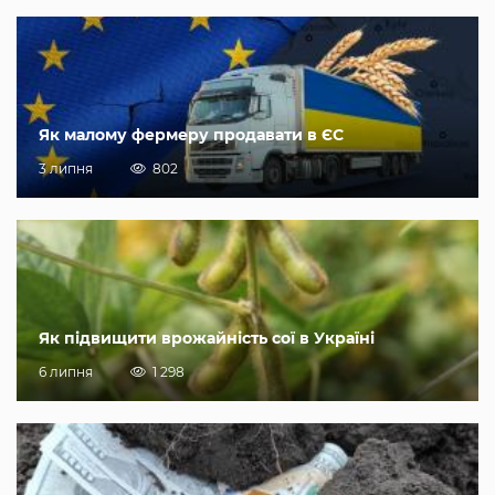
Як малому фермеру продавати в ЄС
3 липня
802
Як підвищити врожайність сої в Україні
6 липня
1 298