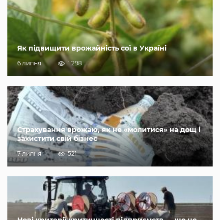
Як підвищити врожайність сої в Україні
6 липня
1 298
Страхування врожаю, як не «молитися» на дощ і
захистити свій бізнес
7 липня
521
Нові критерії критичності підприємств — що це