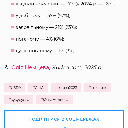
у відмінному стані — 17% (у 2024 р. — 16%);
у доброму — 57% (52%);
задовільному — 21% (23%);
поганому — 4% (6%);
дуже поганому — 1% (3%).
©
Юлія Немцева
, Kurkul.com, 2025 р.
#USDA
#США
#жнива2025
#пшениця
#кукурудза
#Юлія Немцева
ПОДІЛИТИСЯ В СОЦМЕРЕЖАХ