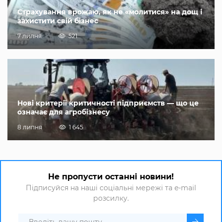
Страхування врожаю, як не «молитися» на дощ і
захистити свій бізнес
7 липня
521
Нові критерії критичності підприємств — що це
означає для агробізнесу
8 липня
1 645
Не пропусти останні новини!
Підписуйся на наші соціальні мережі та e-mail
розсилку.