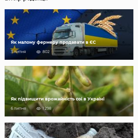
Як малому фермеру продавати в ЄС
3 липня
802
Як підвищити врожайність сої в Україні
6 липня
1 298