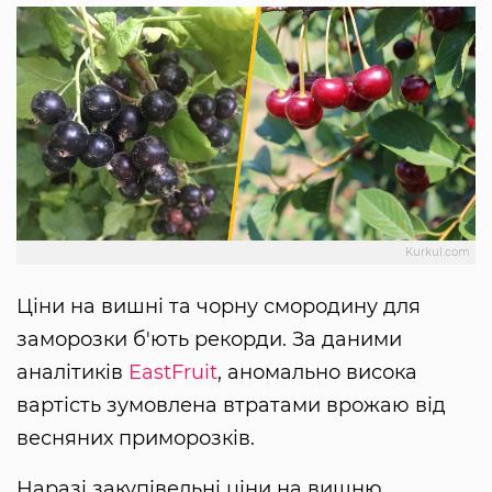
Kurkul.com
Ціни на вишні та чорну смородину для
заморозки б'ють рекорди. За даними
аналітиків
EastFruit
, аномально висока
вартість зумовлена втратами врожаю від
весняних приморозків.
Наразі закупівельні ціни на вишню