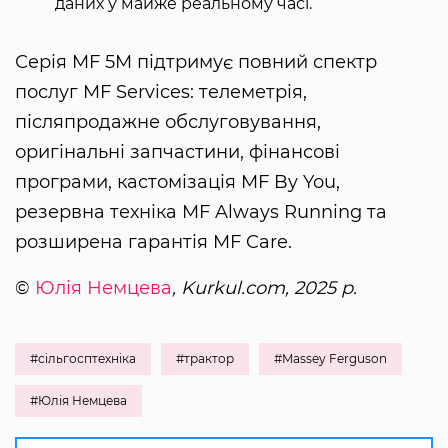
даних у майже реальному часі.
Серія MF 5M підтримує повний спектр
послуг MF Services: телеметрія,
післяпродажне обслуговування,
оригінальні запчастини, фінансові
програми, кастомізація MF By You,
резервна техніка MF Always Running та
розширена гарантія MF Care.
©
Юлія Немцева
, Kurkul.com, 2025 р.
#сільгосптехніка
#трактор
#Massey Ferguson
#Юлія Немцева