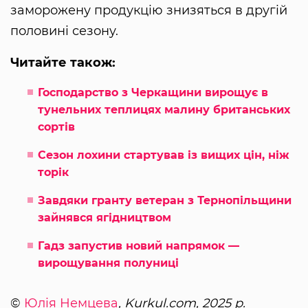
заморожену продукцію знизяться в другій
половині сезону.
Читайте також:
Господарство з Черкащини вирощує в
тунельних теплицях малину британських
сортів
Сезон лохини стартував із вищих цін, ніж
торік
Завдяки гранту ветеран з Тернопільщини
зайнявся ягідництвом
Гадз запустив новий напрямок —
вирощування полуниці
©
Юлія Немцева
, Kurkul.com, 2025 р.