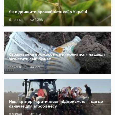
Як підвищити врожайність сої в Україні
6 липня
1 298
Страхування врожаю, як не «молитися» на дощ і
захистити свій бізнес
7 липня
521
Нові критерії критичності підприємств — що це
означає для агробізнесу
8 липня
1 645