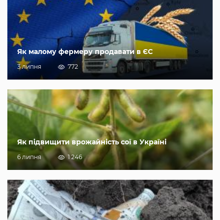
Як малому фермеру продавати в ЄС
3 липня
772
Як підвищити врожайність сої в Україні
6 липня
1 246