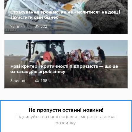
Страхування врожаю, як не «молитися» на дощ і
захистити свій бізнес
7 липня
502
Нові критерії критичності підприємств — що це
означає для агробізнесу
8 липня
1 584
Не пропусти останні новини!
Підписуйся на наші соціальні мережі та e-mail
розсилку.