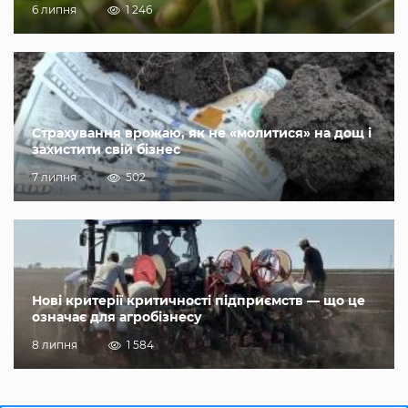
6 липня
1 246
Страхування врожаю, як не «молитися» на дощ і
захистити свій бізнес
7 липня
502
Нові критерії критичності підприємств — що це
означає для агробізнесу
8 липня
1 584