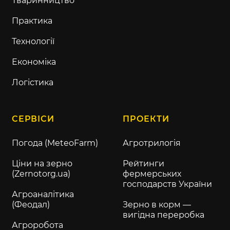
Тваринництво
Практика
Технології
Економіка
Логістика
СЕРВІСИ
ПРОЕКТИ
Погода (MeteoFarm)
Агротрилогія
Ціни на зерно
Рейтинги
(Zernotorg.ua)
фермерських
господарств України
Агроаналітика
(Феодал)
Зерно в корм —
вигідна переробка
Агроробота