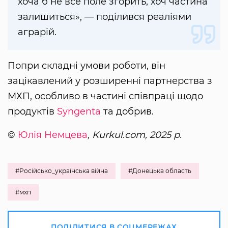
хоча б не все поле згорить, хоч частина
залишиться», — поділився реаліями
аграрій.
Попри складні умови роботи, він
зацікавлений у розширенні партнерства з
МХП, особливо в частині співпраці щодо
продуктів
Syngenta
та добрив.
©
Юлія Немцева
, Kurkul.com, 2025 р.
#Російсько_українська війна
#Донецька область
#мхп
ПОДІЛИТИСЯ В СОЦМЕРЕЖАХ