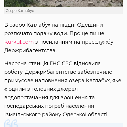
Озеро Катлабух
В озеро Катлабух на півдні Одещини
розпочато подачу води. Про це пише
Kurkul.com
з посиланням на пресслужбу
Держрибагентства.
Насосна станція ГНС СЗС відновила
роботу. Держрибагентство забезпечило
примусове наповнення озера Катлабух, яке
є одним з головних джерел
водопостачання для зрошення та
господарських потреб населення
Ізмаїльського району Одеської області.