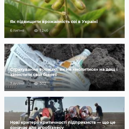
Як підвищити врожайність сої в Україні
6 липня
1 246
Страхування врожаю, як не «молитися» на дощ і
захистити свій бізнес
7 липня
502
Нові критерії критичності підприємств — що це
означає для агробізнесу