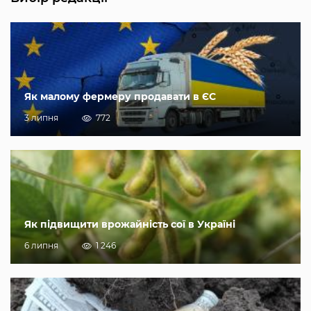
Як малому фермеру продавати в ЄС
3 липня
772
Як підвищити врожайність сої в Україні
6 липня
1 246