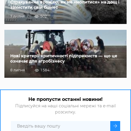
Страхування врожаю, як не «молитися» на дощ і
захистити свій бізнес
7 липня
502
Нові критерії критичності підприємств — що це
означає для агробізнесу
8 липня
1 584
Не пропусти останні новини!
Підписуйся на наші соціальні мережі та e-mail
розсилку.