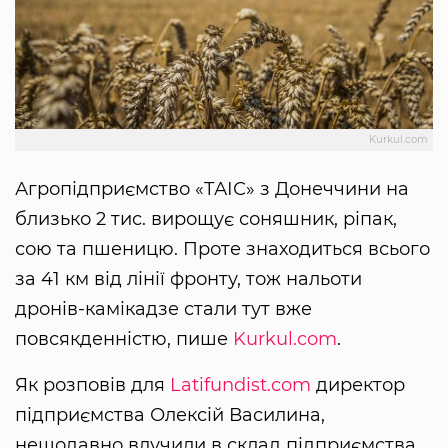
Kurkul.com
Агропідприємство «ТАІС» з Донеччини на
близько 2 тис. вирощує соняшник, ріпак,
сою та пшеницю. Проте знаходиться всього
за 41 км від лінії фронту, тож нальоти
дронів-камікадзе стали тут вже
повсякденністю, пише
Kurkul.com
.
Як розповів для
Latifundist.com
директор
підприємства Олексій Василина,
нещодавно влучили в склад підприємства,