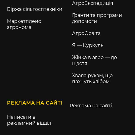
АгроЕкспедиція
Біржа сільгосптехніки
Гранти та програми
Маркетплейс
допомоги
агронома
АгроОсвіта
Я — Куркуль
Жінка в агро — до
щастя
Хвала рукам, що
пахнуть хлібом
РЕКЛАМА НА САЙТІ
Реклама на сайті
Написати в
рекламний відділ