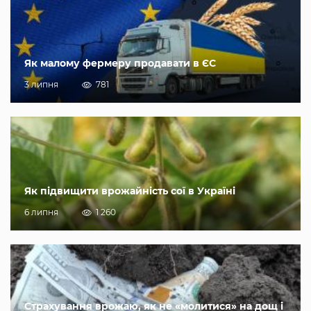
Як малому фермеру продавати в ЄС
3 липня
781
Як підвищити врожайність сої в Україні
6 липня
1 260
Страхування врожаю, як не «молитися» на дощ і