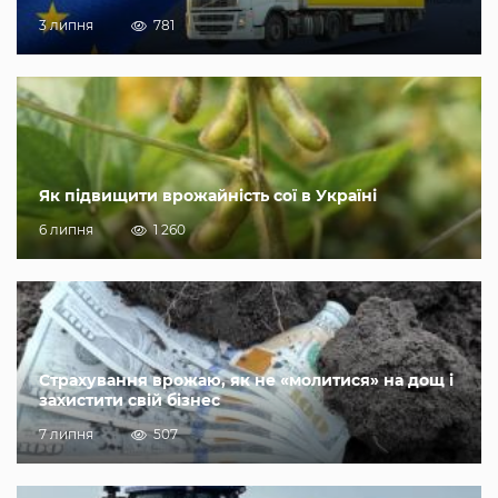
3 липня
781
Як підвищити врожайність сої в Україні
6 липня
1 260
Страхування врожаю, як не «молитися» на дощ і
захистити свій бізнес
7 липня
507