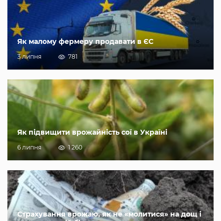
Як малому фермеру продавати в ЄС
3 липня
781
Як підвищити врожайність сої в Україні
6 липня
1 260
Страхування врожаю, як не «молитися» на дощ і