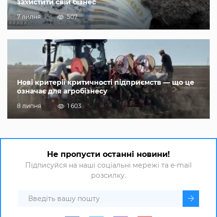
захистити свій бізнес
7 липня
507
Нові критерії критичності підприємств — що це
означає для агробізнесу
8 липня
1 603
Не пропусти останні новини!
Підписуйся на наші соціальні мережі та e-mail
розсилку.