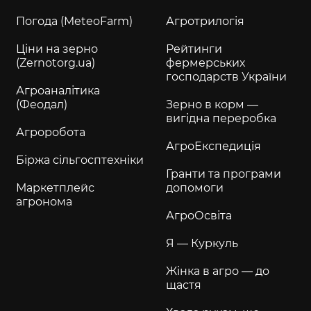
Погода (MeteoFarm)
Агротрилогія
Ціни на зерно
Рейтинги
(Zernotorg.ua)
фермерських
господарств України
Агроаналітика
(Феодал)
Зерно в корм —
вигідна переробка
Агроробота
АгроЕкспедиція
Біржа сільгосптехніки
Гранти та програми
Маркетплейс
допомоги
агронома
АгроОсвіта
Я — Куркуль
Жінка в агро — до
щастя