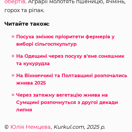
обертів
. Аграрії молотять пшеницю, ячмінь,
горох та ріпак.
Читайте також:
Посуха змінює пріоритети фермерів у
виборі сільгоспкультур
На Одещині через посуху в'яне соняшник
та кукурудза
На Вінниччині та Полтавщині розпочались
жнива 2025
Через затяжну вегетацію жнива на
Сумщині розпочнуться з другої декади
липня
©
Юлія Немцева
, Kurkul.com, 2025 р.