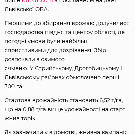
пише
Kurkul.com
з посиланням на дані
Львівської ОВА.
Першими до збирання врожаю долучилися
господарства півдня та центру області, де
погодні умови були найбільш
сприятливими для дозрівання. Збір
розпочали з озимого
ячменю. У Стрийському, Дрогобицькому і
Львівському районах обмолочено перші
300 га.
Стартова врожайність становить 6,52 т/га,
що на 0,88 т/га вище урожайності на старті
жнив торік.
Як зазначили у відомстві, жнивна кампанія