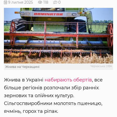
9 липня 2025
118
0
Черкаська ОВА
Жнива на Черкащині
Жнива в Україні
набирають обертів
, все
більше регіонів розпочали збір ранніх
зернових та олійних культур.
Сільгоспвиробники молотять пшеницю,
ячмінь, горох та ріпак.