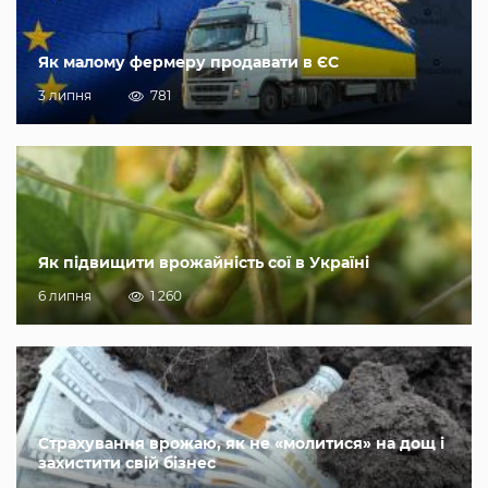
Як малому фермеру продавати в ЄС
3 липня
781
Як підвищити врожайність сої в Україні
6 липня
1 260
Страхування врожаю, як не «молитися» на дощ і
захистити свій бізнес