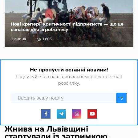
Нові критерії критичності підприємств — що це
означає для агробізнесу
8 липня
1 603
Не пропусти останні новини!
Підписуйся на наші соціальні мережі та e-mail
розсилку.
Жнива на Львівщині
стартували із затримкою,