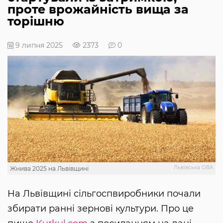
проте врожайність вища за
торішню
9 липня 2025
2373
0
Львівська ОВА
Жнива 2025 на Львівщині
На Львівщині сільгоспвиробники почали
збирати ранні зернові культури. Про це