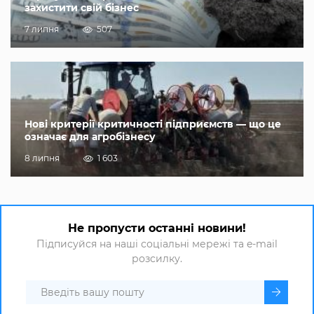
захистити свій бізнес
7 липня
507
Нові критерії критичності підприємств — що це
означає для агробізнесу
8 липня
1 603
Не пропусти останні новини!
Підписуйся на наші соціальні мережі та e-mail
розсилку.