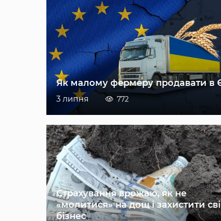
Як малому фермеру продавати в 
3 липня
772
Страхування врожаю, як не
«молитися» на дощ і захистити св
бізнес