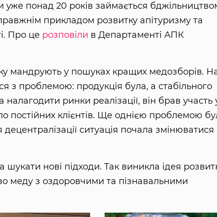
и уже понад 20 років займається бджільництво
справжнім прикладом розвитку апітуризму та
і. Про це
розповіли
в Департаменті АПК
року мандрують у пошуках кращих медозборів. Н
ся з проблемою: продукція була, а стабільного
а налагодити ринки реалізації, він брав участь 
ло постійних клієнтів. Ще однією проблемою бу
сля децентралізації ситуація почала змінюватися
 шукати нові підходи. Так виникла ідея розвит
во меду з оздоровчими та пізнавальними