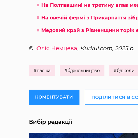
На Полтавщині на третину впав ме
На овечій фермі з Прикарпаття зіб
Медовий край з Рівненщини торік е
©
Юлія Немцева
, Kurkul.com, 2025 р.
#пасіка
#бджільництво
#бджоли
КОМЕНТУВАТИ
ПОДІЛИТИСЯ В С
Вибір редакції