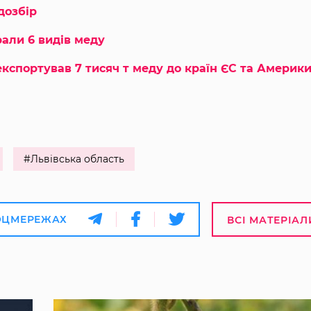
дозбір
рали 6 видів меду
кспортував 7 тисяч т меду до країн ЄС та Америк
#Львівська область
ОЦМЕРЕЖАХ
ВСІ МАТЕРІАЛ