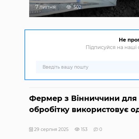
7 липня
502
Не про
Підписуйся на наші с
Фермер з Вінниччини для 
обробітку використовує о
29 серпня 2025
153
0