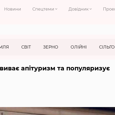
Новини
Спецтеми
Довідник
Прое
МЛЯ
СВІТ
ЗЕРНО
ОЛІЙНІ
СІЛЬГО
звиває апітуризм та популяризує