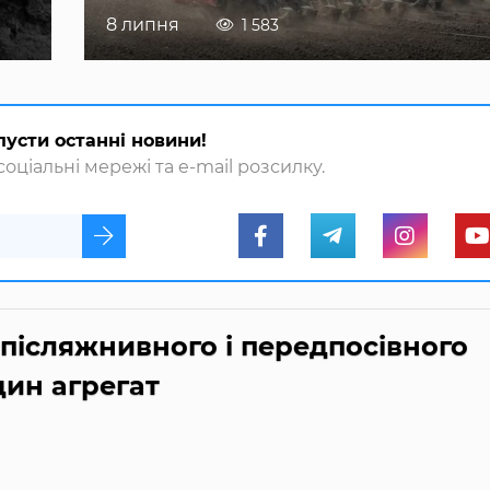
8 липня
1 583
пусти останні новини!
оціальні мережі та e-mail розсилку.
післяжнивного і передпосівного
дин агрегат