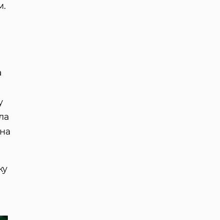
м.
а
у
ла
 на
ку