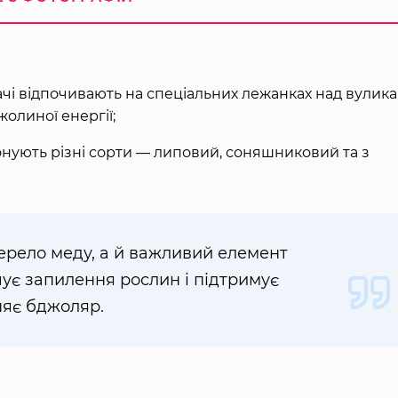
вачі відпочивають на спеціальних лежанках над вулика
олиної енергії;
понують різні сорти — липовий, соняшниковий та з
рело меду, а й важливий елемент
ує запилення рослин і підтримує
няє бджоляр.