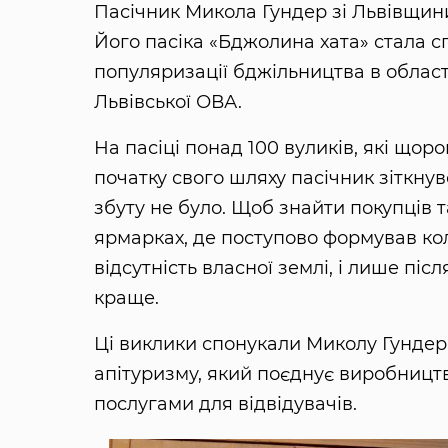
Пасічник Микола Гундер зі Львівщин
Його пасіка «Бджолина хата» стала 
популяризації бджільництва в област
Львівської ОВА.
На пасіці понад 100 вуликів, які що
початку свого шляху пасічник зіткнув
збуту не було. Щоб знайти покупців т
ярмарках, де поступово формував ко
відсутність власної землі, і лише пі
краще.
Ці виклики спонукали Миколу Гундера
апітуризму, який поєднує виробницт
послугами для відвідувачів.