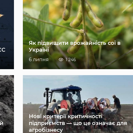
Як підвищити врожайність сої в
ЄС
Україні
6 липня
1 246
Нові критерії критичності
ій
підприємств — що це означає для
агробізнесу