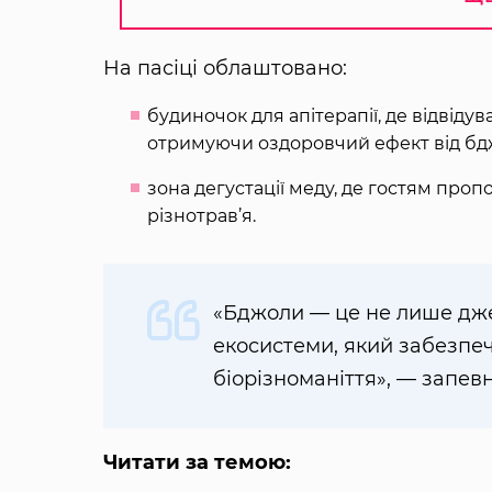
На пасіці облаштовано:
будиночок для апітерапії, де відвіду
отримуючи оздоровчий ефект від бдж
зона дегустації меду, де гостям про
різнотрав’я.
«Бджоли — це не лише дже
екосистеми, який забезпеч
біорізноманіття», — запев
Читати за темою: