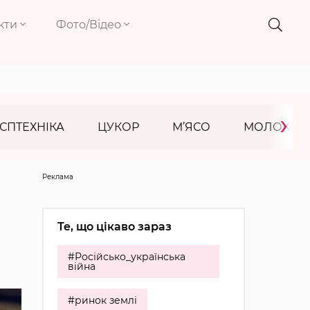
кти
Фото/Відео
›
СПТЕХНІКА
ЦУКОР
М’ЯСО
МОЛОКО
Реклама
Те, що цікаво зараз
#Російсько_українська
війна
#ринок землі