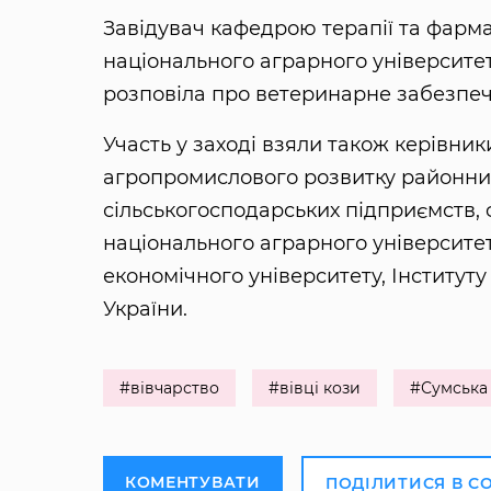
Завідувач кафедрою терапії та фармак
національного аграрного університе
розповіла про ветеринарне забезпече
Участь у заході взяли також керівник
агропромислового розвитку районних
сільськогосподарських підприємств,
національного аграрного університе
економічного університету, Інститут
України.
#вівчарство
#вівці кози
#Сумська
КОМЕНТУВАТИ
ПОДІЛИТИСЯ В С