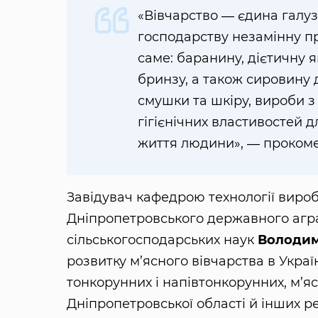
«Вівчарство ― єдина галу
господарству незамінну п
саме: баранину, дієтичну я
бринзу, а також сировину 
смушки та шкіру, вироби з
гігієнічних властивостей д
життя людини», ― прокоме
Завідувач кафедрою технології виро
Дніпропетровського державного агра
сільськогосподарських наук
Володи
розвитку м’ясного вівчарства в Укра
тонкорунних і напівтонкорунних, м’я
Дніпропетровської області й інших ре