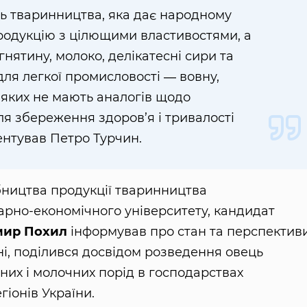
зь тваринництва, яка дає народному
родукцію з цілющими властивостями, а
гнятину, молоко, делікатесні сири та
для легкої промисловості ― вовну,
 яких не мають аналогів щодо
ля збереження здоров’я і тривалості
нтував Петро Турчин.
бництва продукції тваринництва
рно-економічного університету, кандидат
мир Похил
інформував про стан та перспектив
їні, поділився досвідом розведення овець
сних і молочних порід в господарствах
гіонів України.