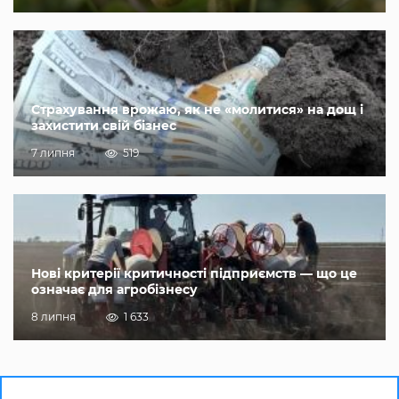
Страхування врожаю, як не «молитися» на дощ і
захистити свій бізнес
7 липня
519
Нові критерії критичності підприємств — що це
означає для агробізнесу
8 липня
1 633