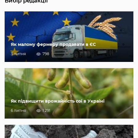
Вибір редакції
Як малому фермеру продавати в ЄС
3 липня
798
Як підвищити врожайність сої в Україні
6 липня
1 291