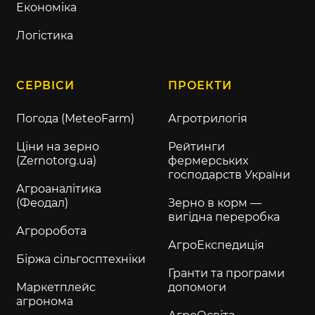
Економіка
Логістика
СЕРВІСИ
ПРОЕКТИ
Погода (MeteoFarm)
Агротрилогія
Ціни на зерно
Рейтинги
(Zernotorg.ua)
фермерських
господарств України
Агроаналітика
(Феодал)
Зерно в корм —
вигідна переробка
Агроробота
АгроЕкспедиція
Біржа сільгосптехніки
Гранти та програми
Маркетплейс
допомоги
агронома