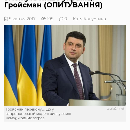
Гройсман (ОПИТУВАННЯ)
5 квітня 2017
195
0
Катя Капустина
tavria24.net
Гройсман переконує, що у
запропонованій моделі ринку землі
немає жодних загроз