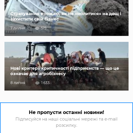
Страхування врожаю, як не «молитися» на дощ і
захистити свій бізнес
7 липня
519
Нові критерії критичності підприємств — що це
означає для агробізнесу
8 липня
1 633
Не пропусти останні новини!
Підписуйся на наші соціальні мережі та e-mail
розсилку.