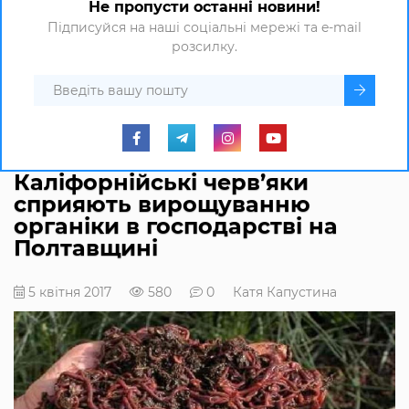
Не пропусти останні новини!
Підписуйся на наші соціальні мережі та e-mail
розсилку.
Каліфорнійські черв’яки
сприяють вирощуванню
органіки в господарстві на
Полтавщині
5 квітня 2017
580
0
Катя Капустина