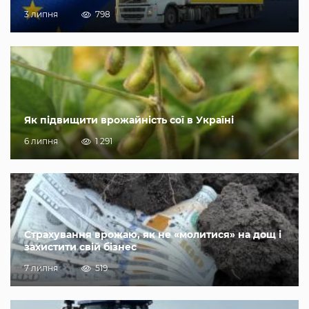
3 липня
798
Як підвищити врожайність сої в Україні
6 липня
1 291
Страхування врожаю, як не «молитися» на дощ і
захистити свій бізнес
7 липня
519