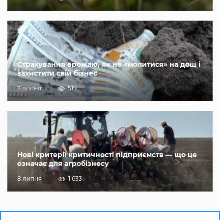
Страхування врожаю, як не «молитися» на дощ і
захистити свій бізнес
7 липня
519
Нові критерії критичності підприємств — що це
означає для агробізнесу
8 липня
1 633