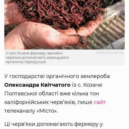
chippolino.com.ua
У селі Козаче фермеру звичайні
черв'яки допомагають вирощувати
органічну прродукцію
У господарстві органічного землероба
Олександра Квітчатого
із с. Козаче
Полтавської області вже кілька тон
каліфорнійських черв’яків, пише
сайт
телеканалу «Місто».
Ці черв’яки допомагають фермеру у