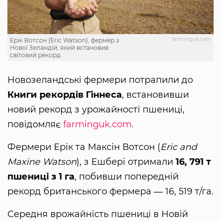
farminguk.com
Ерік Вотсон (Eric Watson), фермер з
Нової Зеландій, який встановив
світовий рекорд
Новозеландські фермери потрапили до
Книги рекордів Гіннеса
, встановивши
новий рекорд з урожайності пшениці,
повідомляє
farminguk.com.
Фермери Ерік та Максін Вотсон (
Eric and
Maxine Watson
), з Ешбері отримали
16, 791 т
пшениці з 1 га
, побивши попередній
рекорд британського фермера ― 16, 519 т/га.
Середня врожайність пшениці в Новій