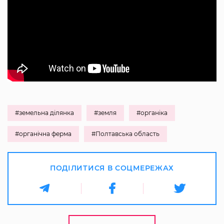
#земельна ділянка
#земля
#органіка
#органічна ферма
#Полтавська область
ПОДІЛИТИСЯ В СОЦМЕРЕЖАХ