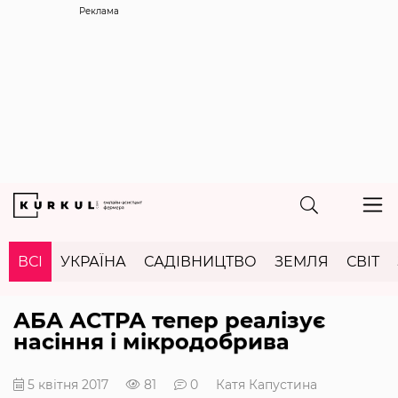
Реклама
ВСІ
УКРАЇНА
САДІВНИЦТВО
ЗЕМЛЯ
СВІТ
АБА АСТРА тепер реалізує
насіння і мікродобрива
5 квітня 2017
81
0
Катя Капустина