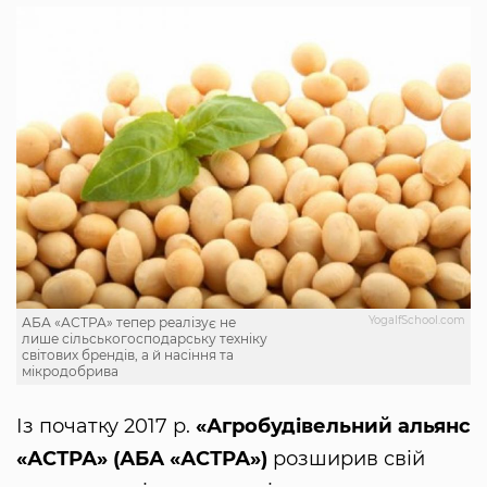
YogaIfSchool.com
АБА «АСТРА» тепер реалізує не
лише сільськогосподарську техніку
світових брендів, а й насіння та
мікродобрива
Із початку 2017 р.
«Агробудівельний альянс
«АСТРА» (АБА «АСТРА»)
розширив свій