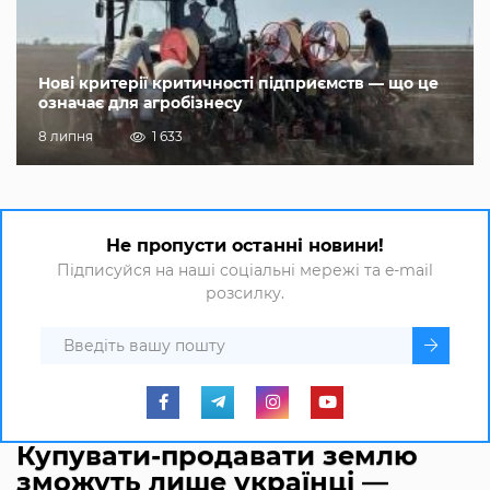
Нові критерії критичності підприємств — що це
означає для агробізнесу
8 липня
1 633
Не пропусти останні новини!
Підписуйся на наші соціальні мережі та e-mail
розсилку.
Купувати-продавати землю
зможуть лише українці —