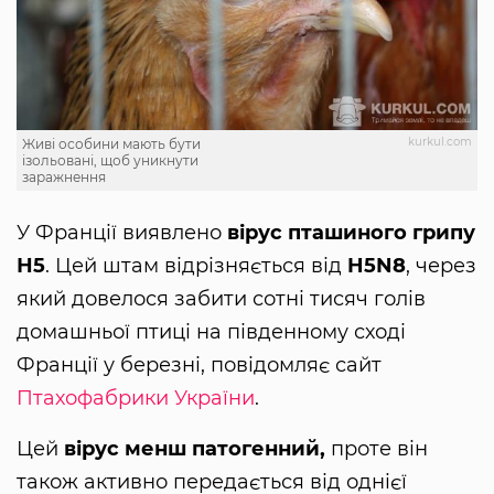
kurkul.com
Живі особини мають бути
ізольовані, щоб уникнути
заражнення
У Франції виявлено
вірус пташиного грипу
Н5
. Цей штам відрізняється від
H5N8
, через
який довелося забити сотні тисяч голів
домашньої птиці на південному сході
Франції у березні, повідомляє сайт
Птахофабрики України
.
Цей
вірус менш патогенний,
проте він
також активно передається від однієї