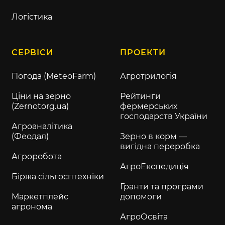
Логістика
СЕРВІСИ
ПРОЕКТИ
Погода (MeteoFarm)
Агротрилогія
Ціни на зерно
Рейтинги
(Zernotorg.ua)
фермерських
господарств України
Агроаналітика
(Феодал)
Зерно в корм —
вигідна переробка
Агроробота
АгроЕкспедиція
Біржа сільгосптехніки
Гранти та програми
Маркетплейс
допомоги
агронома
АгроОсвіта