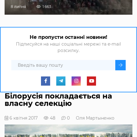
8 липня
1 663
Не пропусти останні новини!
Підписуйся на наші соціальні мережі та e-mail
розсилку.
Білорусія покладається на
власну селекцію
6 квітня 2017
48
0
Оля Мартыненко