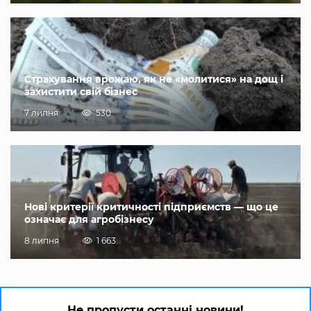
Страхування врожаю, як не «молитися» на дощ і
захистити свій бізнес
7 липня
530
Нові критерії критичності підприємств — що це
означає для агробізнесу
8 липня
1 663
Не пропусти останні новини!