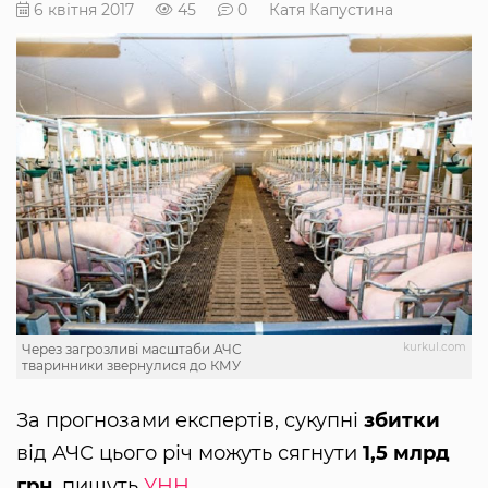
6 квітня 2017
45
0
Катя Капустина
kurkul.com
Через загрозливі масштаби АЧС
тваринники звернулися до КМУ
За прогнозами експертів, сукупні
збитки
від АЧС цього річ можуть сягнути
1,5 млрд
грн
, пишуть
УНН
.