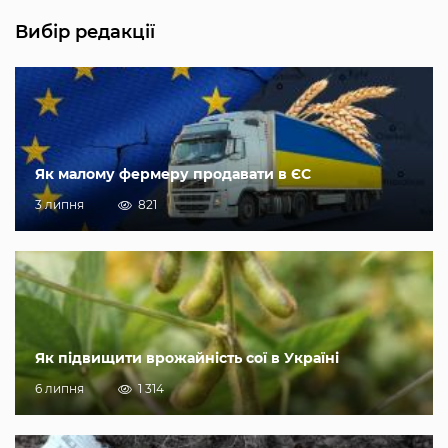
Вибір редакції
Як малому фермеру продавати в ЄС
3 липня
821
Як підвищити врожайність сої в Україні
6 липня
1 314