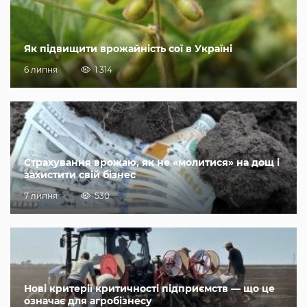
Як підвищити врожайність сої в Україні
6 липня
1 314
Страхування врожаю, як не «молитися» на дощ і
захистити свій бізнес
7 липня
530
Нові критерії критичності підприємств — що це
означає для агробізнесу