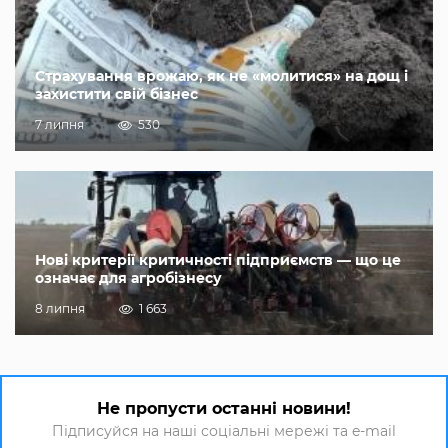
Страхування врожаю, як не «молитися» на дощ і
захистити свій бізнес
7 липня
530
Нові критерії критичності підприємств — що це
означає для агробізнесу
8 липня
1 663
Не пропусти останні новини!
Підписуйся на наші соціальні мережі та e-mail