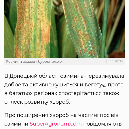
gribnikoff.ru
Рослини вражені бурою іржею
В Донецькій області озимина перезимувала
добре та активно кущиться й вегетує, проте
в багатьох регіонах спостерігається також
сплеск розвитку хвороб.
Про поширення хвороб на частині посівів
озимини
SuperAgronom.com
повідомляють