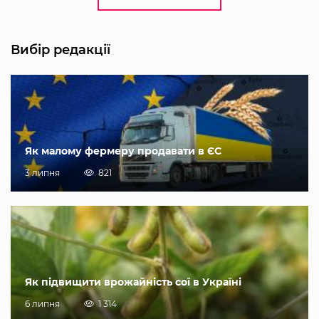
Вибір редакції
Як малому фермеру продавати в ЄС
3 липня
821
Як підвищити врожайність сої в Україні
6 липня
1 314