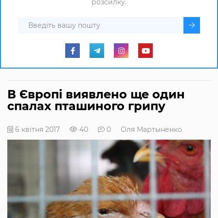
розсилку.
В Європі виявлено ще один
спалах пташиного грипу
6 квітня 2017
40
0
Оля Мартыненко