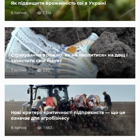
Як підвищити врожайність сої в Україні
6 липня
1 314
Страхування врожаю, як не «молитися» на дощ і
захистити свій бізнес
7 липня
530
Нові критерії критичності підприємств — що це
означає для агробізнесу
8 липня
1 663