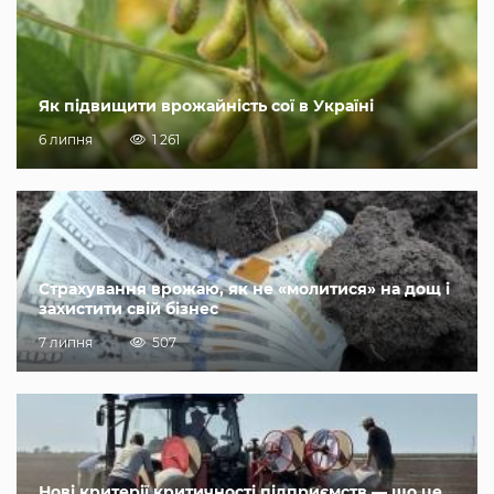
Як підвищити врожайність сої в Україні
6 липня
1 261
Страхування врожаю, як не «молитися» на дощ і
захистити свій бізнес
7 липня
507
Нові критерії критичності підприємств — що це