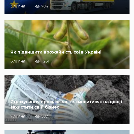
3 липня
784
Як підвищити врожайність сої в Україні
6 липня
1 261
Страхування врожаю, як не «молитися» на дощ і
захистити свій бізнес
7 липня
507