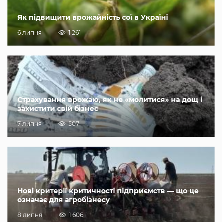
Як підвищити врожайність сої в Україні
6 липня
1 261
Страхування врожаю, як не «молитися» на дощ і
захистити свій бізнес
7 липня
507
Нові критерії критичності підприємств — що це
означає для агробізнесу
8 липня
1 606