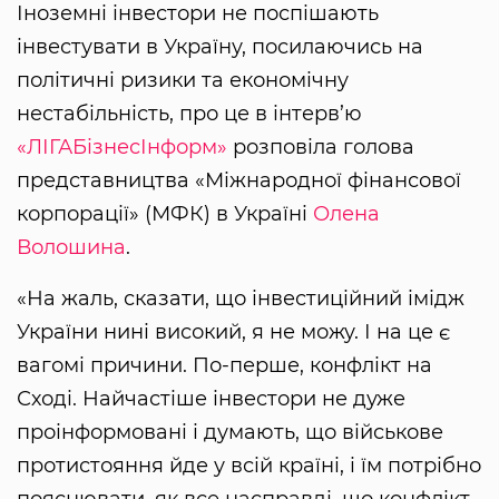
Іноземні інвестори не поспішають
інвестувати в Україну, посилаючись на
політичні ризики та економічну
нестабільність, про це в інтерв’ю
«ЛІГАБізнесІнформ»
розповіла голова
представництва «Міжнародної фінансової
корпорації» (МФК) в Україні
Олена
Волошина
.
«На жаль, сказати, що інвестиційний імідж
України нині високий, я не можу. І на це є
вагомі причини. По-перше, конфлікт на
Сході. Найчастіше інвестори не дуже
проінформовані і думають, що військове
протистояння йде у всій країні, і їм потрібно
пояснювати, як все насправді, що конфлікт