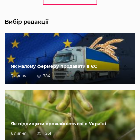
Вибір редакції
Як малому фермеру продавати в ЄС
3 липня
784
Як підвищити врожайність сої в Україні
6 липня
1 261