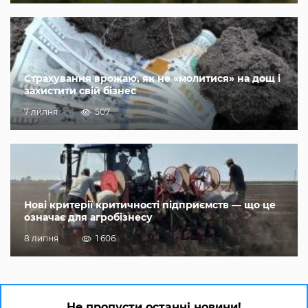
Страхування врожаю, як не «молитися» на дощ і
захистити свій бізнес
7 липня
507
Нові критерії критичності підприємств — що це
означає для агробізнесу
8 липня
1 606
Не пропусти останні новини!