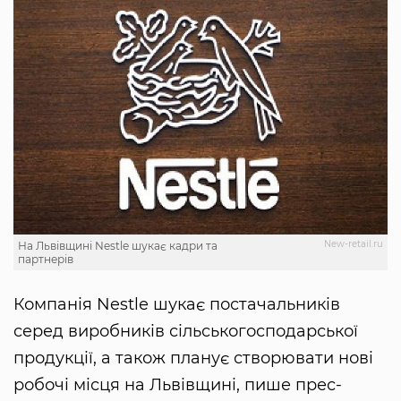
New-retail.ru
На Львівщині Nestlе шукає кадри та
партнерів
Компанія Nestlе шукає постачальників
серед виробників сільськогосподарської
продукції, а також планує створювати нові
робочі місця на Львівщині, пише прес-