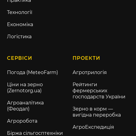
Практика
Технології
Економіка
Логістика
СЕРВІСИ
ПРОЕКТИ
Погода (MeteoFarm)
Агротрилогія
Ціни на зерно
Рейтинги
(Zernotorg.ua)
фермерських
господарств України
Агроаналітика
(Феодал)
Зерно в корм —
вигідна переробка
Агроробота
АгроЕкспедиція
Біржа сільгосптехніки