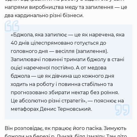
напрями виробництва меду та запилення — це
два кардинально різні бізнеси.
«Бджола, яка запилює — це як наречена, яка
40 днів цілеспрямовано готується до
головного дня — весілля (запилення).
Запилювачі повинні тримати бджолу в стані
оцієї нареченої постійно. А от медова
бджола — це як дівчина що кожного дня
ходить на роботу і повинна стабільно та
прогнозовано збирати нектар без роїння.
Це абсолютно різні стратегії», — пояснює на
метафорах Денис Терновський.
Він розповідає, як працює його пасіка. Зимують
бджоли на березі р. Дунай, біля Ізмаїлу. Там літо