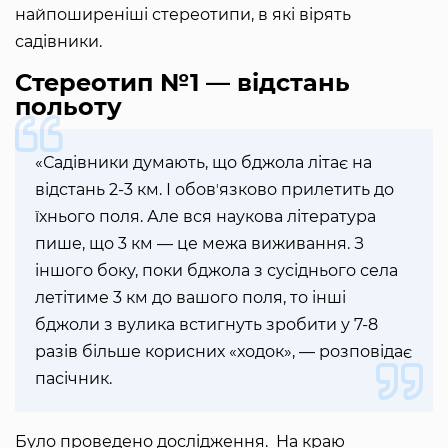
найпоширеніші стереотипи, в які вірять
садівники.
Стереотип №1 — відстань
польоту
«Садівники думають, що бджола літає на
відстань 2-3 км. І обовʼязково прилетить до
їхнього поля. Але вся наукова література
пише, що 3 км — це межа виживання. З
іншого боку, поки бджола з сусіднього села
летітиме 3 км до вашого поля, то інші
бджоли з вулика встигнуть зробити у 7-8
разів більше корисних «ходок», — розповідає
пасічник.
Було проведено дослідження. На краю