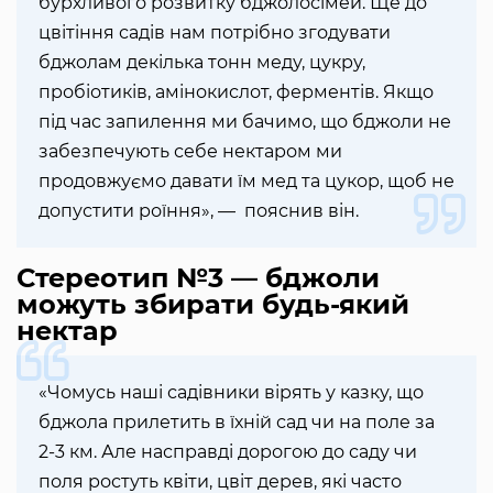
бурхливого розвитку бджолосімей. Ще до
цвітіння садів нам потрібно згодувати
бджолам декілька тонн меду, цукру,
пробіотиків, амінокислот, ферментів. Якщо
під час запилення ми бачимо, що бджоли не
забезпечують себе нектаром ми
продовжуємо давати їм мед та цукор, щоб не
допустити роїння», — пояснив він.
Стереотип №3 — бджоли
можуть збирати будь-який
нектар
«Чомусь наші садівники вірять у казку, що
бджола прилетить в їхній сад чи на поле за
2-3 км. Але насправді дорогою до саду чи
поля ростуть квіти, цвіт дерев, які часто