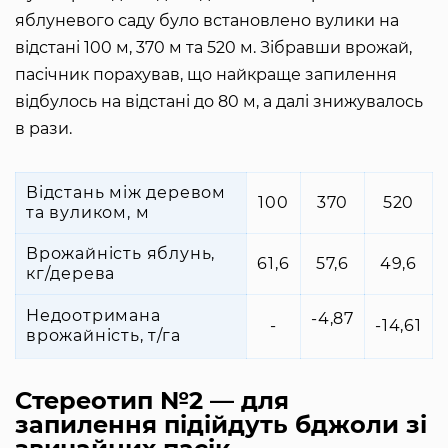
яблуневого саду було встановлено вулики на
відстані 100 м, 370 м та 520 м. Зібравши врожай,
пасічник порахував, що найкраще запилення
відбулось на відстані до 80 м, а далі знижувалось
в рази.
Відстань між деревом
100
370
520
та вуликом, м
Врожайність яблунь,
61,6
57,6
49,6
кг/дерева
Недоотримана
-4,87
-
-14,61
врожайність, т/га
Стереотип №2 — для
запилення підійдуть бджоли зі