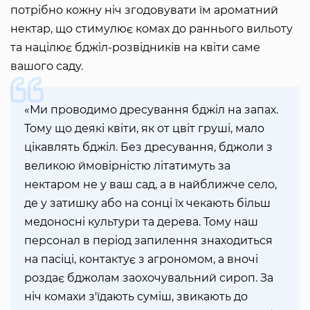
потрібно кожну ніч згодовувати їм ароматний
нектар, що стимулює комах до раннього вильоту
та націлює бджіл-розвідників на квіти саме
вашого саду.
«Ми проводимо дресування бджіл на запах.
Тому що деякі квіти, як от цвіт груші, мало
цікавлять бджіл. Без дресування, бджоли з
великою ймовірністю літатимуть за
нектаром не у ваш сад, а в найближче село,
де у затишку або на сонці їх чекають більш
медоносні культури та дерева. Тому наш
персонал в період запилення знаходиться
на пасіці, контактує з агрономом, а вночі
роздає бджолам заохочувальний сироп. За
ніч комахи з'їдають суміш, звикають до