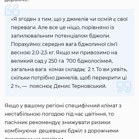
«Я згоден з тим, що у джмелів чи осмій є свої
переваги. Але все це ніщо, порівняно із
запилювальним потенціалом бджоли.
Порахуймо: середня вага бджолиної сім'ї
весною 2.0-2,5 кг. Якщо ми привозимо на
великий сад у 250 га 700 бджолосімей,
загальна вага комах складає 2 т. То ви уявіть,
скільки потрібно джмелів, щоб перекрити ці
2 т», — пояснює Денис Терновський.
Якщо у вашому регіоні специфічний клімат з
нестабільною погодою під час цвітіння, то
пасічник рекомендує знижувати ризики
комбінуючи дешевших бджіл з дорожчими