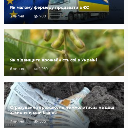
Як малому фермеру продавати в ЄС
3 липня
780
Як підвищити врожайність сої в Україні
6 липня
1 260
Страхування врожаю, як не «молитися» на дощ і
захистити свій бізнес
7 липня
506