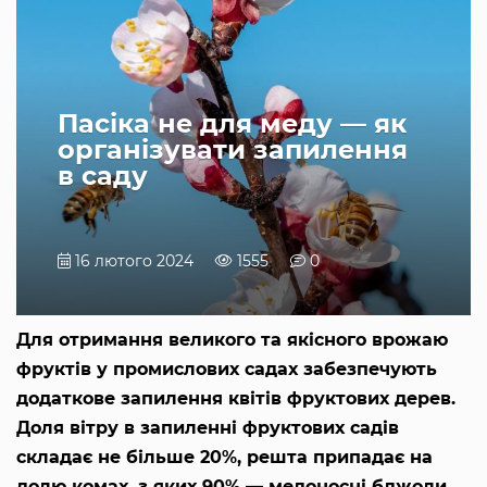
Пасіка не для меду — як
організувати запилення
в саду
16 лютого 2024
1555
0
Для отримання великого та якісного врожаю
фруктів у промислових садах забезпечують
додаткове запилення квітів фруктових дерев.
Доля вітру в запиленні фруктових садів
складає не більше 20%, решта припадає на
долю комах, з яких 90% — медоносні бджоли.