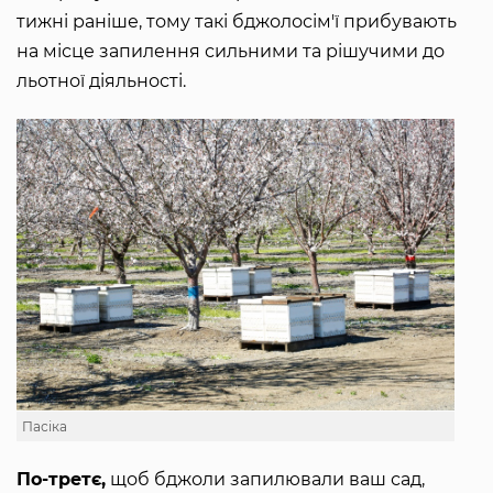
тижні раніше, тому такі бджолосім'ї прибувають
на місце запилення сильними та рішучими до
льотної діяльності.
Пасіка
По-третє,
щоб бджоли запилювали ваш сад,