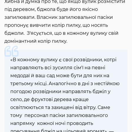
Хибна й думка про те, що якщо вулик розмістити
під деревом, бджола буде його якісно
запилювати. Власник запилювальної пасіки
пропонує вивчити колір пилку, що носять
бджоли. З'ясується, що в кожному вулику свій
домінантний колір пилку.
«В кожному вулику є свої розвідники, котрі
направляють всі зусилля сім'ї на певні
медодаї й ваш сад може бути для них на
третьому місці. Аналогічно в дні з нестійкою
погодою розвідники направлять бджіл у
село, де фруктові дерева краще
освітлюються та захищені від вітру. Саме
тому персонал пасіки запилювального
напрямку кожної ночі проводить
дресування бджіл на цільовий аромат», —