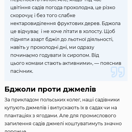
цвітіння садів погода прохолодна, це різко
скорочує і без того слабке
нектаровиділення фруктових дерев. Бджола
це відчуває і не хоче літати в холосту. Щоб
підняти азарт бджіл до льотної діяльності,
навіть у прохолодні дні, ми одразу
починаємо годувати їх сиропом. Від
цього комахи стають активними», — пояснив
пасічник.
Бджоли проти джмелів
За прикладом польських колег, наші садівники
купують джмелів і випускають їх в садах чи на
плантаціях з ягодами. Але для промислового
запилення садів джмелі коштуватимуть значно
дорожче.