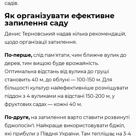
садів.
Як організувати ефективне
запилення саду
Денис Терновський надав кілька рекомендацій,
щодо організації запилення.
По-перше,
слід памʼятати, чим ближче вулик до
дерев, тим вищою буде врожайність.
Оптимальна відстань від вулика до груші
становить 40 м, до яблуні — 100-150 м. Для
більшості культур найефективніше розміщувати
піддон з 4 вуликами на відстані 150-200 м, у
фруктових садах — кожні 40 м.
По-друге,
на запилення варто ставити розвинуті
бджолосім'ї. Найкраще використовувати бджіл,
які прибули з Півдня України. Там теплішає на 3-4