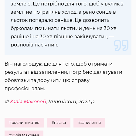
землею. Це потрібно для того, щоб у вулик з
землі не потрапляв холод, а рано сонце в
льоток попадало раніше. Це дозволить
бджолам починати льотний день на 30 хв
раніше і на 30 хв пізніше закінчувати», —
розповів пасічник.
Він наголошує, що для того, щоб отримати
результат від запилення, потрібно делегувати
обовʼязки та доручити цю справу
професіоналам.
©
Юлія Маковей
, Kurkul.com, 2022 р.
#рослинництво
#пасіка
#запилення
#Юлія Маковей