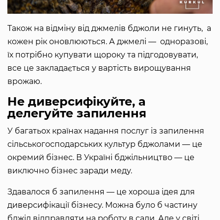
Також на відміну від джмелів бджоли не гинуть, а
кожен рік оновлюються. А джмелі — одноразові,
їх потрібно купувати щороку та підгодовувати,
все це закладається у вартість вирощування
врожаю.
Не диверсифікуйте, а
делегуйте запилення
У багатьох країнах надання послуг із запилення
сільськогосподарських культур бджолами — це
окремий бізнес. В Україні бджільництво — це
виключно бізнес заради меду.
Здавалося б запилення — це хороша ідея для
диверсифікації бізнесу. Можна було б частину
бджіл відправляти на роботу в сади. Але у світі