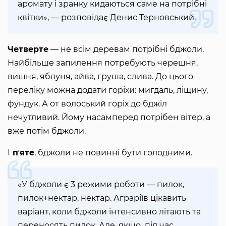
аромату і зранку кидаються саме на потрібні
квітки», — розповідає Денис Терновський.
Четверте
— не всім деревам потрібні бджоли.
Найбільше запилення потребують черешня,
вишня, яблуня, айва, груша, слива. До цього
переліку можна додати горіхи: мигдаль, ліщину,
фундук. А от волоський горіх до бджіл
нечутливий. Йому насамперед потрібен вітер, а
вже потім бджоли.
І
пʼяте
, бджоли не повинні бути голодними.
«У бджоли є 3 режими роботи — пилок,
пилок+нектар, нектар. Аграріїв цікавить
варіант, коли бджоли інтенсивно літають та
переносять пилок. Але, якщо під час