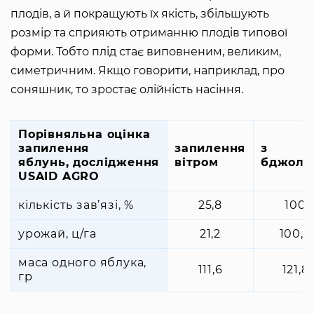
плодів, а й покращують їх якість, збільшують
розмір та сприяють отриманню плодів типової
форми. Тобто плід стає виповненим, великим,
симетричним. Якщо говорити, наприклад, про
соняшник, то зростає олійність насіння.
Порівняльна оцінка
запилення
запилення
з
яблунь, дослідження
вітром
бджола
USAID AGRO
кількість зав’язі, %
25,8
100
урожай, ц/га
21,2
100,4
маса одного яблука,
111,6
121,8
гр