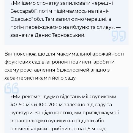
«Ми їдемо спочатку запилювати черешні
Бессарабії, потім підіймаємось на північ
Одеської обл. Там запилюємо черешні, а
потім переїжджаємо на яблуню та сливу», —
зазначив Денис Терновський.
Він пояснює, що для максимальної врожайності
фруктових садів, агроном повинен зробити
схему розставлення бджолосімей згідно з
характеристиками його саду.
«Ми рекомендуємо відстань між вуликами
40-50 м чи 100-200 м залежно від саду та
культури. За цією картою, ми приїжджаємо і
встановлюємо вулики на піддони або
овочеві ящики приблизно на 1,5 м над