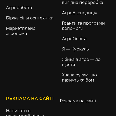
вигідна переробка
Агроробота
АгроЕкспедиція
Біржа сільгосптехніки
Гранти та програми
Маркетплейс
допомоги
агронома
АгроОсвіта
Я — Куркуль
Жінка в агро — до
щастя
Хвала рукам, що
пахнуть хлібом
РЕКЛАМА НА САЙТІ
Реклама на сайті
Написати в
рекламний відділ