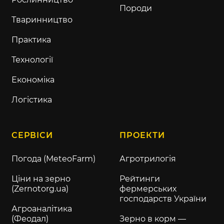
Породи
Тваринництво
Практика
Технології
Економіка
Логістика
СЕРВІСИ
ПРОЕКТИ
Погода (MeteoFarm)
Агротрилогія
Ціни на зерно
Рейтинги
(Zernotorg.ua)
фермерських
господарств України
Агроаналітика
(Феодал)
Зерно в корм —