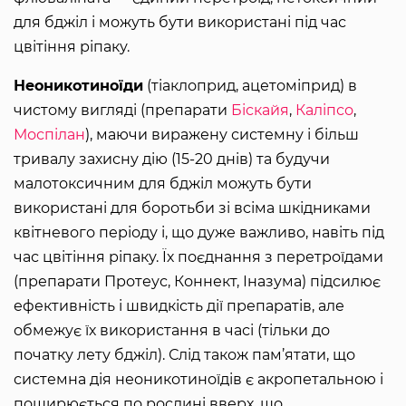
для бджіл і можуть бути використані під час
цвітіння ріпаку.
Неоникотиноїди
(тіаклоприд, ацетоміприд) в
чистому вигляді (препарати
Біскайя
,
Каліпсо
,
Моспілан
), маючи виражену системну і більш
тривалу захисну дію (15-20 днів) та будучи
малотоксичним для бджіл можуть бути
використані для боротьби зі всіма шкідниками
квітневого періоду і, що дуже важливо, навіть під
час цвітіння ріпаку. Їх поєднання з перетроїдами
(препарати Протеус, Коннект, Іназума) підсилює
ефективність і швидкість дії препаратів, але
обмежує їх використання в часі (тільки до
початку лету бджіл). Слід також пам’ятати, що
системна дія неоникотиноїдів є акропетальною і
поширюється по рослині вверх, що