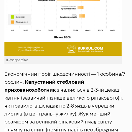
Інфографіка
Економічний поріг шкодочинності — 1 особина/7
рослин.
Капустяний стебловий
прихованохоботник
з’являється в 2-3-ій декаді
квітня (зазвичай пізніше великого ріпакового) і,
як правило, відкладає по 2-8 яєць в черешки
листків (в центральну жилку). Жук менший
розміром за великий ріпаковий і має світлу
плямку на спині (помітну навіть неозброєним