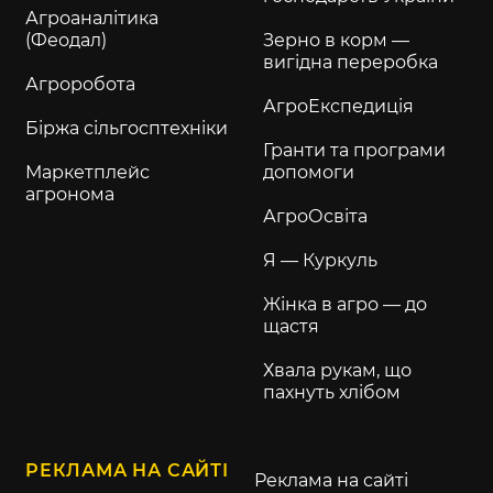
Агроаналітика
(Феодал)
Зерно в корм —
вигідна переробка
Агроробота
АгроЕкспедиція
Біржа сільгосптехніки
Гранти та програми
Маркетплейс
допомоги
агронома
АгроОсвіта
Я — Куркуль
Жінка в агро — до
щастя
Хвала рукам, що
пахнуть хлібом
РЕКЛАМА НА САЙТІ
Реклама на сайті