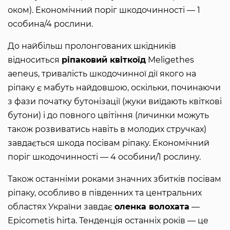
оком). Економічний поріг шкодочинності — 1
особина/4 рослини.
До найбільш пролонгованих шкідників
відноситься
ріпаковий квіткоїд
Meligethes
aeneus, тривалість шкодочинної дії якого на
ріпаку є мабуть найдовшою, оскільки, починаючи
з фази початку бутонізації (жуки виїдають квіткові
бутони) і до повного цвітіння (личинки можуть
також розвиватись навіть в молодих стручках)
завдається шкода посівам ріпаку. Економічний
поріг шкодочинності — 4 особини/1 рослину.
Також останніми роками значних збитків посівам
ріпаку, особливо в південних та центральних
областях України завдає
оленка волохата
—
Epicometis hirta. Тенденція останніх років — це