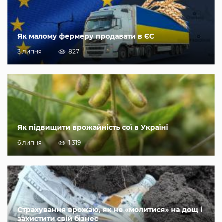
Як малому фермеру продавати в ЄС
3 липня
827
Як підвищити врожайність сої в Україні
6 липня
1 319
Страхування врожаю, як не «молитися» на дощ і
захистити свій бізнес