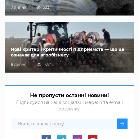
7 липня
533
Нові критерії критичності підприємств — що це
означає для агробізнесу
8 липня
1 674
Не пропусти останні новини!
Підписуйся на наші соціальні мережі та e-mail
розсилку.