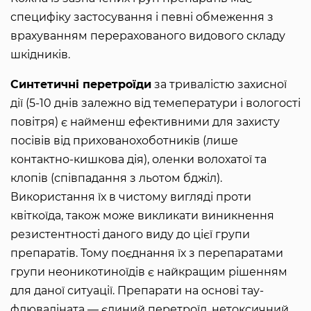
специфіку застосування і певні обмеження з
врахуванням перерахованого видового складу
шкідників.
Синтетичні перетроїди
за тривалістю захисної
дії (5-10 днів залежно від темеператури і вологості
повітря) є найменш ефективними для захисту
посівів від прихованохоботників (лише
контактно-кишкова дія), оленки волохатої та
клопів (співпадання з льотом бджіл).
Використання їх в чистому вигляді проти
квіткоїда, також може викликати виникнення
резистентності даного виду до цієї групи
препаратів. Тому поєднання їх з перепаратами
групи неоникотиноїдів є найкращим рішенням
для даної ситуації. Препарати на основі тау-
флюваліната — єдиний перетроїд, нетоксичний