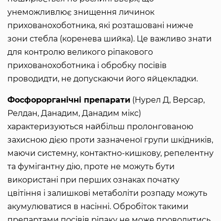
унеможливлює знищення личинок
прихованохоботника, які розташовані нижче
зони стебла (коренева шийка). Це важливо знати
для контролю великого ріпакового
прихованохоботника і обробку посівів
проводидти, не допускаючи його яйцекладки.
Фосфорорганічні препарати
(Нурел Д, Версар,
Релдан, Данадим, Данадим мікс)
характеризуються найбільш пролонгованою
захисною дією проти зазначеної групи шкідників,
маючи системну, контактно-кишкову, репелентну
та фумігантну дію, проте не можуть бути
використані при перших ознаках початку
цвітіння і залишкові метаболіти розпаду можуть
акумулюватися в насінні. Обробіток такими
препартами посівів ріпаку не може проводитись