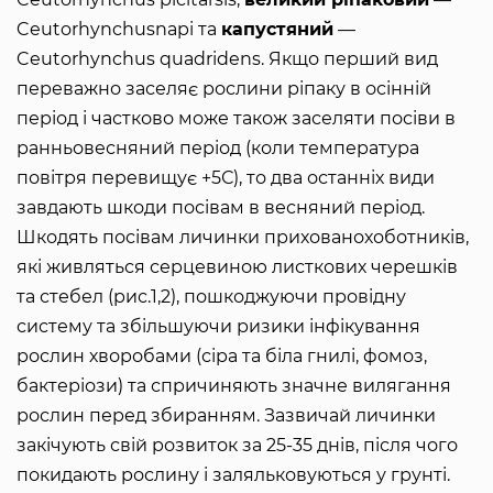
Ceutorhynchusnapi та
капустяний
—
Ceutorhynchus quadridens. Якщо перший вид
переважно заселяє рослини ріпаку в осінній
період і частково може також заселяти посіви в
ранньовесняний період (коли температура
повітря перевищує +5С), то два останніх види
завдають шкоди посівам в весняний період.
Шкодять посівам личинки прихованохоботників,
які живляться серцевиною листкових черешків
та стебел (рис.1,2), пошкоджуючи провідну
систему та збільшуючи ризики інфікування
рослин хворобами (сіра та біла гнилі, фомоз,
бактеріози) та спричиняють значне вилягання
рослин перед збиранням. Зазвичай личинки
закічують свій розвиток за 25-35 днів, після чого
покидають рослину і заляльковуються у грунті.