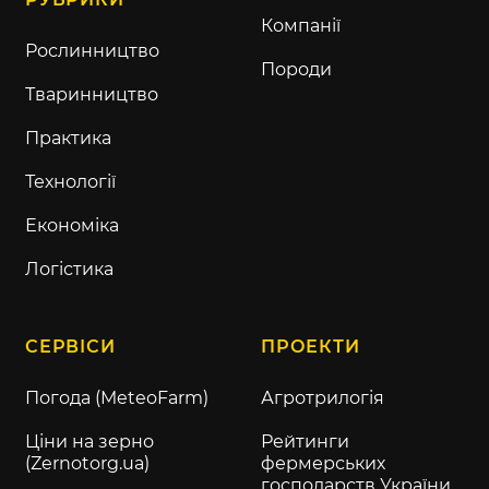
Компанії
Рослинництво
Породи
Тваринництво
Практика
Технології
Економіка
Логістика
СЕРВІСИ
ПРОЕКТИ
Погода (MeteoFarm)
Агротрилогія
Ціни на зерно
Рейтинги
(Zernotorg.ua)
фермерських
господарств України