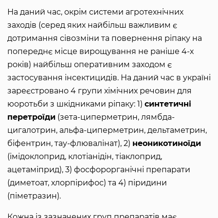
На даний час, окрім системи агротехнічних
заходів (серед яких найбільш важливим є
дотримання сівозміни та повернення ріпаку на
попереднє місце вирощування не раніше 4-х
років) найбільш оперативним заходом є
застосування інсектицидів. На даний час в україні
зареєстровано 4 групи хімічних речовин для
юоротьби з шкідниками ріпаку: 1)
синтетичні
перетроїди
(зета-циперметрин, лямбда-
цигалотрин, альфа-циперметрин, дельтаметрин,
біфентрин, тау-флювалінат), 2)
неоникотиноїди
(імідоклоприд, клотіанідін, тіаклоприд,
ацетаміприд), 3) фосфорорганічні препарати
(диметоат, хлорпірифос) та 4) піридини
(піметразин).
Кожна із зазначених груп препаратів має