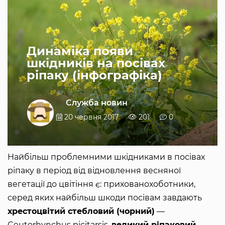
Динаміка появи
шкідників на посівах
ріпаку (інфографіка)
Служба новин
20 червня 2017
201
0
Найбільш проблемними шкідниками в посівах
ріпаку в період від відновлення весняної
вегетації до цвітіння є: прихованохоботники,
серед яких найбільш шкоди посівам завдають
хрестоцвітий стебловий (чорний)
—
Ceutorhynchus picitarsis,
великий ріпаковий
—