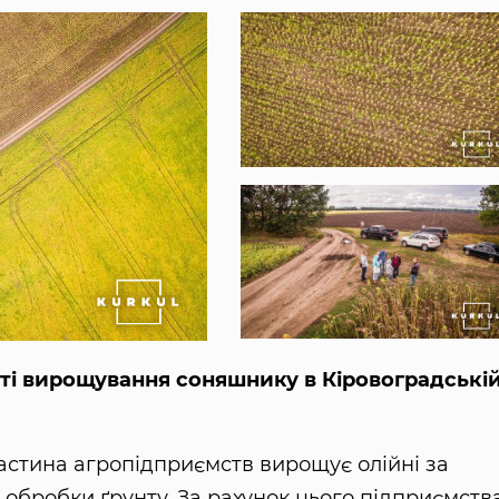
ті вирощування соняшнику в Кіровоградські
частина агропідприємств вирощує олійні за
ї обробки ґрунту. За рахунок цього підприємств