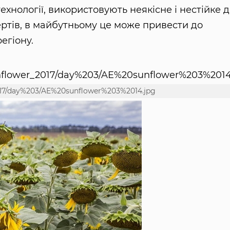
ехнології, використовують неякісне і нестійке 
ертів, в майбутньому це може привести до
егіону.
2017/day%203/AE%20sunflower%203%2014.jpg