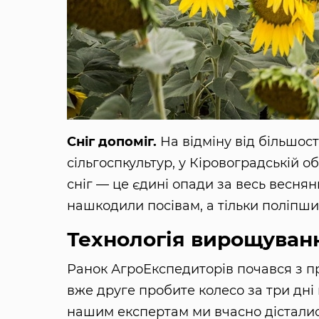
Сніг допоміг.
На відміну від більшост
сільгоспкультур, у Кіровоградській об
сніг — це єдині опади за весь весняни
нашкодили посівам, а тільки поліпшил
Технологія вирощуван
Ранок АгроЕкспедиторів почався з пр
вже друге пробите колесо за три дні
нашим експертам ми вчасно дісталися