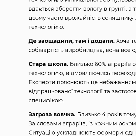
вдається зберегти вологу в ґрунті, 
цьому часто врожайність соняшнику з
технологією.
Де заощадили, там і додали.
Хоча те
собівартість виробництва, вона все 
Стара школа.
Близько 60% аграріїв 
технологією, відмовляючись перехо
Експерти пояснюють це небажанням с
відпрацьованої технології та застос
специфікою.
Загроза вовчка.
Близько 4 років тому
За словами аграріїв, із кожним роко
Ситуацію ускладнюють фермери-одноо