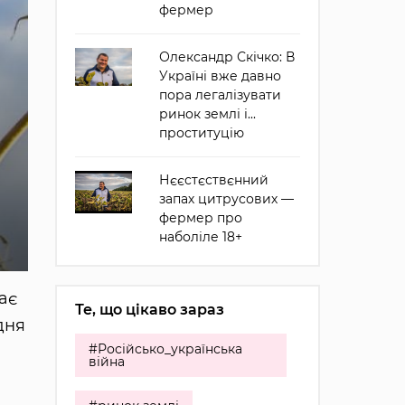
фермер
Олександр Скічко: В
Україні вже давно
пора легалізувати
ринок землі і...
проституцію
Нєєстєствєнний
запах цитрусових —
фермер про
наболіле 18+
ає
Те, що цікаво зараз
дня
#Російсько_українська
війна