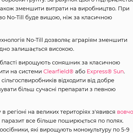
а також зменшити витрати на виробництво. При
о No-Till буде вищою, ніж за класичною
хнологія No-Till дозволяє аграріям зменшити
одно залишається високою.
області вирощують соняшник за класичною
дити на системи
Clearfield®
або
Express® Sun
.
ільгоспвиробників відходити від добре
овувати більш сучасні препарати з певною
 в регіоні на великих територіях з'явився
вовч
м паразит все більше поширюється по полях.
сібники, які вирощують монокультуру по 5-9