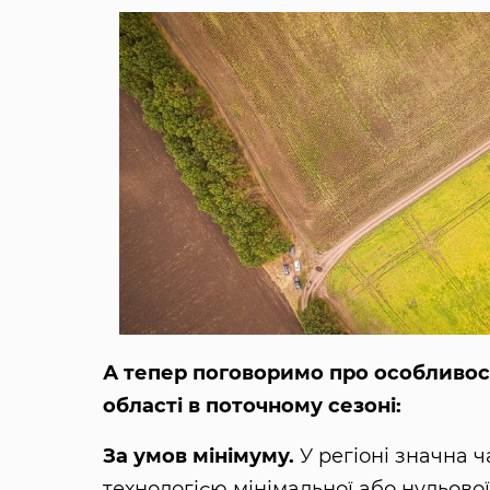
А тепер поговоримо про особливос
області в поточному сезоні:
За умов мінімуму.
У регіоні значна 
технологією мінімальної або нульово