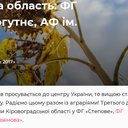
 область: ФГ
гутнє, АФ ім.
 2017»
просувається до центру України, то вищою ст
. Радіємо цьому разом із аграріями! Третього 
ми Кіровоградської області у ФГ «Степове»,
ФГ
Ульянова»
.