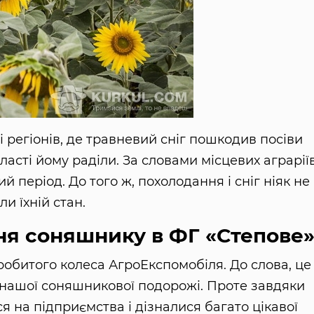
і регіонів, де травневий сніг пошкодив посіви
ласті йому раділи. За словами місцевих аграріїв
й період. До того ж, похолодання і сніг ніяк не
и їхній стан.
ня соняшнику в ФГ «Степове
обитого колеса АгроЕкспомобіля. До слова, це
 нашої соняшникової подорожі. Проте завдяки
 на підприємства і дізналися багато цікавої