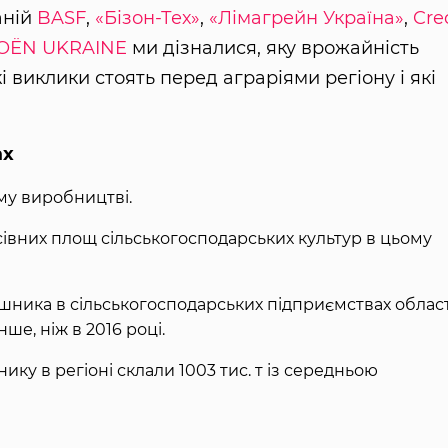
аній
BASF
,
«Бізон-Тех»
,
«Лімагрейн Україна»
,
Cre
OЁN UKRAINE
ми дізналися, яку врожайність
кі виклики стоять перед аграріями регіону і які
ах
му виробництві.
сівних площ сільськогосподарських культур в цьому
няшника в сільськогосподарських підприємствах област
нше, ніж в 2016 році.
ику в регіоні склали 1003 тис. т із середньою