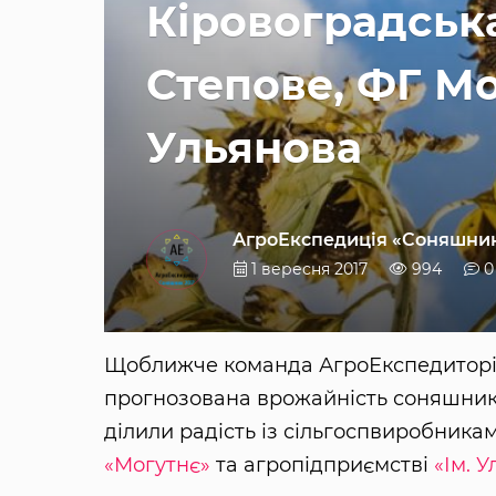
Кіровоградська
Степове, ФГ Мо
Ульянова
АгроЕкспедиція «Соняшник
1 вересня 2017
994
0
Щоближче команда АгроЕкспедиторів 
прогнозована врожайність соняшнику
ділили радість із сільгоспвиробника
«Могутнє»
та агропідприємстві
«Ім. 