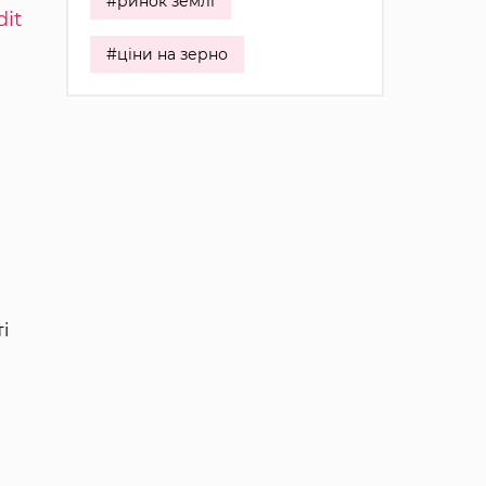
#ринок землі
dit
#ціни на зерно
і