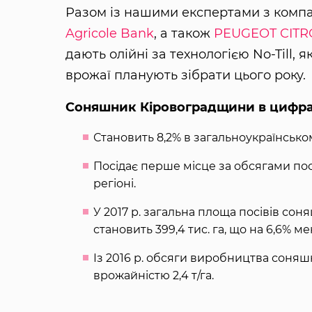
Разом із нашими експертами з комп
Agricole Bank
, а також
PEUGEOT CITR
дають олійні за технологією No-Till, я
врожаї планують зібрати цього року.
Соняшник Кіровоградщини в цифр
Становить 8,2% в загальноукраїнсько
Посідає перше місце за обсягами по
регіоні.
У 2017 р. загальна площа посівів со
становить 399,4 тис. га, що на 6,6% ме
Із 2016 р. обсяги виробництва соняшн
врожайністю 2,4 т/га.