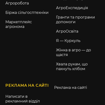
Агроробота
АгроЕкспедиція
Біржа сільгосптехніки
Гранти та програми
Маркетплейс
допомоги
агронома
АгроОсвіта
Я — Куркуль
Жінка в агро — до
щастя
Хвала рукам, що
пахнуть хлібом
РЕКЛАМА НА САЙТІ
Реклама на сайті
Написати в
рекламний відділ