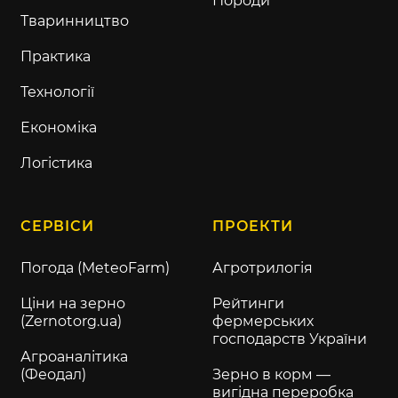
Породи
Тваринництво
Практика
Технології
Економіка
Логістика
СЕРВІСИ
ПРОЕКТИ
Погода (MeteoFarm)
Агротрилогія
Ціни на зерно
Рейтинги
(Zernotorg.ua)
фермерських
господарств України
Агроаналітика
(Феодал)
Зерно в корм —
вигідна переробка