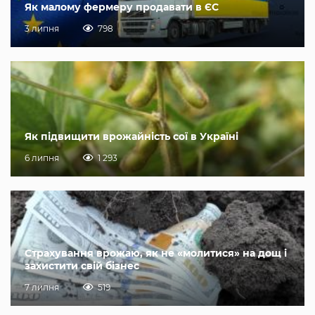
Як малому фермеру продавати в ЄС
3 липня
798
Як підвищити врожайність сої в Україні
6 липня
1 293
Страхування врожаю, як не «молитися» на дощ і
захистити свій бізнес
7 липня
519