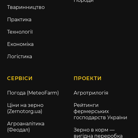
Породи
Тваринництво
Практика
Технології
Економіка
Логістика
СЕРВІСИ
ПРОЕКТИ
Погода (MeteoFarm)
Агротрилогія
Ціни на зерно
Рейтинги
(Zernotorg.ua)
фермерських
господарств України
Агроаналітика
(Феодал)
Зерно в корм —
вигідна переробка