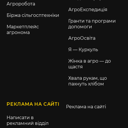
Агроробота
АгроЕкспедиція
Біржа сільгосптехніки
Гранти та програми
Маркетплейс
допомоги
агронома
АгроОсвіта
Я — Куркуль
Жінка в агро — до
щастя
Хвала рукам, що
пахнуть хлібом
РЕКЛАМА НА САЙТІ
Реклама на сайті
Написати в
рекламний відділ