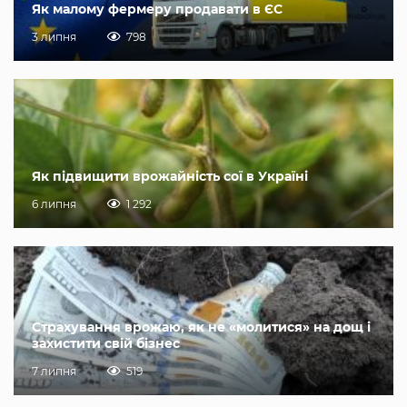
Як малому фермеру продавати в ЄС
3 липня
798
Як підвищити врожайність сої в Україні
6 липня
1 292
Страхування врожаю, як не «молитися» на дощ і
захистити свій бізнес
7 липня
519