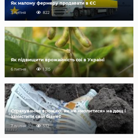
Як малому фермеру продавати в ЄС
3 липня
822
Як підвищити врожайність сої в Україні
6 липня
1 315
Страхування врожаю, як не «молитися» на дощ і
захистити свій бізнес
7 липня
532