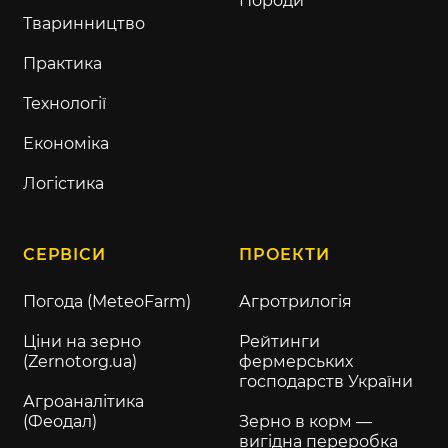
Породи
Тваринництво
Практика
Технології
Економіка
Логістика
СЕРВІСИ
ПРОЕКТИ
Погода (MeteoFarm)
Агротрилогія
Ціни на зерно
Рейтинги
(Zernotorg.ua)
фермерських
господарств України
Агроаналітика
(Феодал)
Зерно в корм —
вигідна переробка