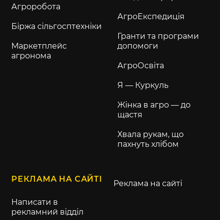
Агроробота
АгроЕкспедиція
Біржа сільгосптехніки
Гранти та програми
Маркетплейс
допомоги
агронома
АгроОсвіта
Я — Куркуль
Жінка в агро — до
щастя
Хвала рукам, що
пахнуть хлібом
РЕКЛАМА НА САЙТІ
Реклама на сайті
Написати в
рекламний відділ