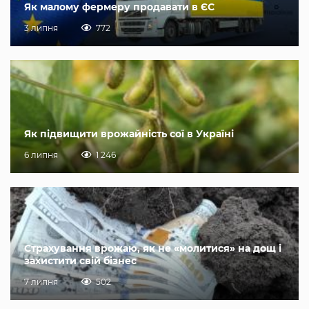
Як малому фермеру продавати в ЄС
3 липня
772
Як підвищити врожайність сої в Україні
6 липня
1 246
Страхування врожаю, як не «молитися» на дощ і
захистити свій бізнес
7 липня
502