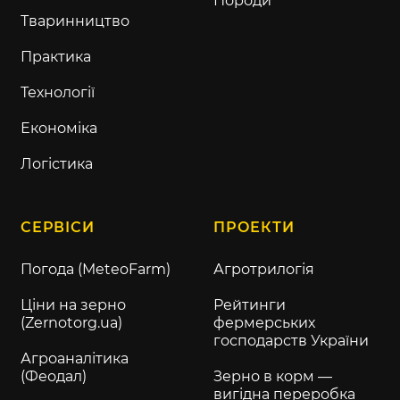
Породи
Тваринництво
Практика
Технології
Економіка
Логістика
СЕРВІСИ
ПРОЕКТИ
Погода (MeteoFarm)
Агротрилогія
Ціни на зерно
Рейтинги
(Zernotorg.ua)
фермерських
господарств України
Агроаналітика
(Феодал)
Зерно в корм —
вигідна переробка