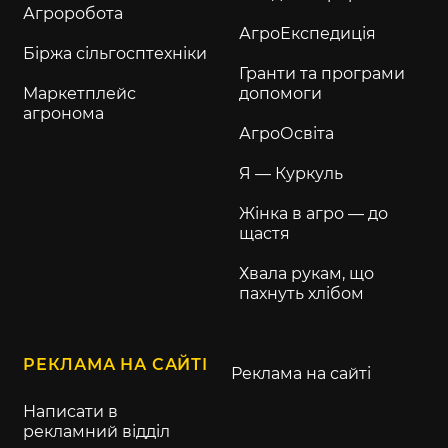
Агроробота
АгроЕкспедиція
Біржа сільгосптехніки
Гранти та програми
Маркетплейс
допомоги
агронома
АгроОсвіта
Я — Куркуль
Жінка в агро — до
щастя
Хвала рукам, що
пахнуть хлібом
РЕКЛАМА НА САЙТІ
Реклама на сайті
Написати в
рекламний відділ