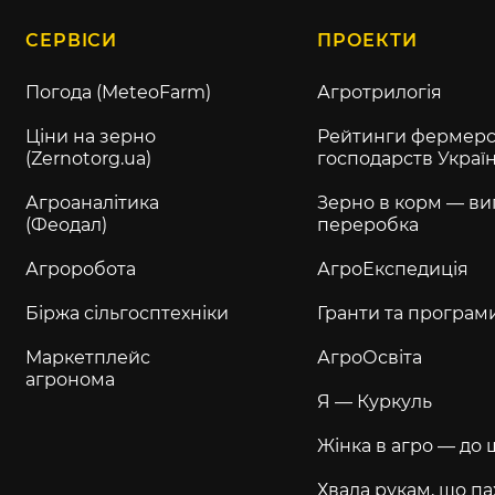
СЕРВІСИ
ПРОЕКТИ
Погода (MeteoFarm)
Агротрилогія
Ціни на зерно
Рейтинги фермерс
(Zernotorg.ua)
господарств Украї
Агроаналітика
Зерно в корм — ви
(Феодал)
переробка
Агроробота
АгроЕкспедиція
Біржа сільгосптехніки
Гранти та програм
Маркетплейс
АгроОсвіта
агронома
Я — Куркуль
Жінка в агро — до 
Хвала рукам, що па