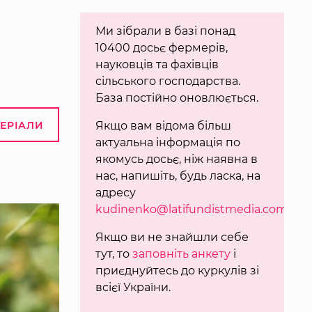
Ми зібрали в базі понад
10400 досьє фермерів,
науковців та фахівців
сільського господарства.
База постійно оновлюється.
ТЕРІАЛИ
Якщо вам відома більш
актуальна інформація по
якомусь досьє, ніж наявна в
нас, напишіть, будь ласка, на
адресу
kudinenko@latifundistmedia.com
.
Якщо ви не знайшли себе
тут, то
заповніть анкету
і
приєднуйтесь до куркулів зі
всієї України.