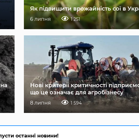
Як підвищити врожайність сої в Укр
6 липня
1 251
 на
Нові критерії критичності підприєм
що це означає для агробізнесу
8 липня
1 594
пусти останні новини!