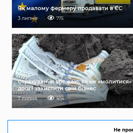
Як малому фермеру продавати в ЄС
3 липня
775
Страхування врожаю, як не «молитися»
дощ і захистити свій бізнес
7 липня
504
Не про