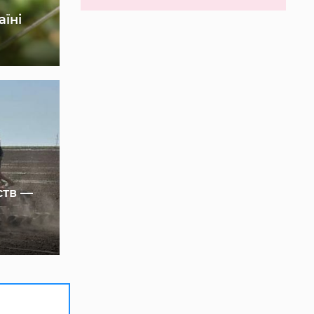
аїні
ств —