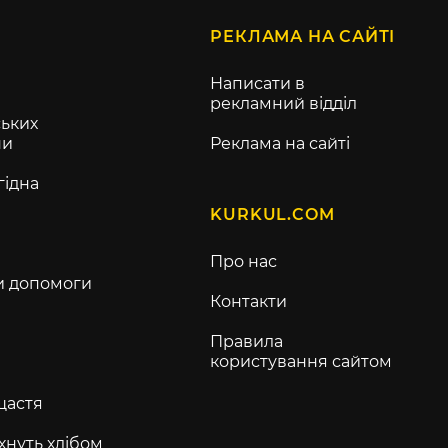
РЕКЛАМА НА САЙТІ
Написати в
рекламний відділ
ьких
ни
Реклама на сайті
гідна
KURKUL.COM
Про нас
и допомоги
Контакти
Правила
користування сайтом
щастя
хнуть хлібом