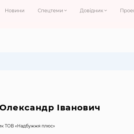
Новини
Спецтеми
Довідник
Прое
 Олександр Іванович
ик ТОВ «Надбужжя плюс»