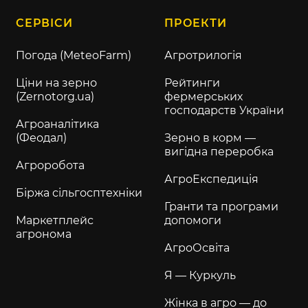
СЕРВІСИ
ПРОЕКТИ
Погода (MeteoFarm)
Агротрилогія
Ціни на зерно
Рейтинги
(Zernotorg.ua)
фермерських
господарств України
Агроаналітика
(Феодал)
Зерно в корм —
вигідна переробка
Агроробота
АгроЕкспедиція
Біржа сільгосптехніки
Гранти та програми
Маркетплейс
допомоги
агронома
АгроОсвіта
Я — Куркуль
Жінка в агро — до