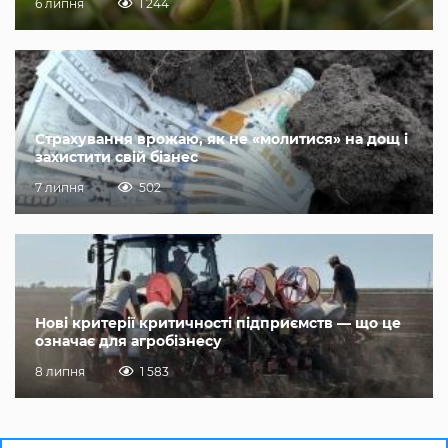
6 липня
1 244
Страхування врожаю, як не «молитися» на дощ і
захистити свій бізнес
7 липня
502
Нові критерії критичності підприємств — що це
означає для агробізнесу
8 липня
1 583