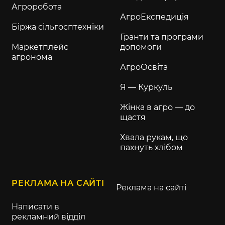
Агроробота
АгроЕкспедиція
Біржа сільгосптехніки
Гранти та програми
Маркетплейс
допомоги
агронома
АгроОсвіта
Я — Куркуль
Жінка в агро — до
щастя
Хвала рукам, що
пахнуть хлібом
РЕКЛАМА НА САЙТІ
Реклама на сайті
Написати в
рекламний відділ