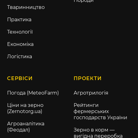
Породи
Тваринництво
Практика
Технології
Економіка
Логістика
СЕРВІСИ
ПРОЕКТИ
Погода (MeteoFarm)
Агротрилогія
Ціни на зерно
Рейтинги
(Zernotorg.ua)
фермерських
господарств України
Агроаналітика
(Феодал)
Зерно в корм —
вигідна переробка