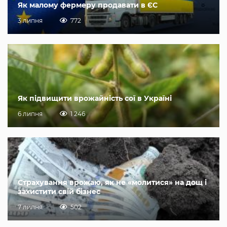
Як малому фермеру продавати в ЄС
3 липня
772
Як підвищити врожайність сої в Україні
6 липня
1 246
Страхування врожаю, як не «молитися» на дощ і
захистити свій бізнес
7 липня
502