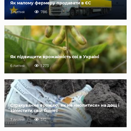
Як малому фермеру продавати в ЄС
3 липня
786
Як підвищити врожайність сої в Україні
6 липня
1 273
Страхування врожаю, як не «молитися» на дощ і
захистити свій бізнес
7 липня
510