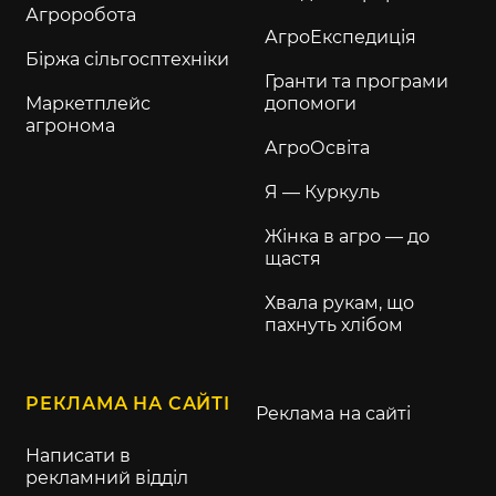
Агроробота
АгроЕкспедиція
Біржа сільгосптехніки
Гранти та програми
Маркетплейс
допомоги
агронома
АгроОсвіта
Я — Куркуль
Жінка в агро — до
щастя
Хвала рукам, що
пахнуть хлібом
РЕКЛАМА НА САЙТІ
Реклама на сайті
Написати в
рекламний відділ