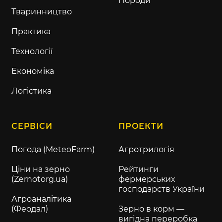
Породи
Тваринництво
Практика
Технології
Економіка
Логістика
СЕРВІСИ
ПРОЕКТИ
Погода (MeteoFarm)
Агротрилогія
Ціни на зерно
Рейтинги
(Zernotorg.ua)
фермерських
господарств України
Агроаналітика
(Феодал)
Зерно в корм —
вигідна переробка